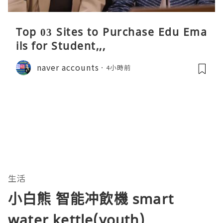
Top 03 Sites to Purchase Edu Ema
ils for Student,,,
naver accounts
4小時前
生活
小白熊 智能冲飲機 smart
water kettle(youth)