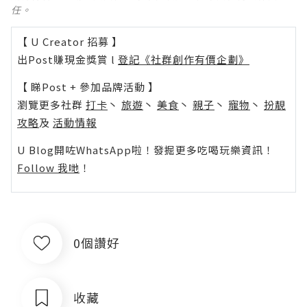
任。
【 U Creator 招募 】
出Post賺現金獎賞 l
登記《社群創作有價企劃》
【 睇Post + 參加品牌活動 】
瀏覽更多社群
打卡
丶
旅遊
丶
美食
丶
親子
丶
寵物
丶
扮靚
攻略
及
活動情報
U Blog開咗WhatsApp啦！發掘更多吃喝玩樂資訊！
Follow 我哋
！
0個讚好
收藏