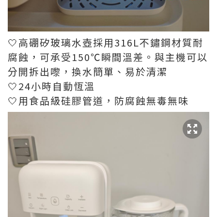
🤍高硼矽玻璃水壺採用316L不鏽鋼材質耐
腐蝕，可承受150℃瞬間溫差。與主機可以
分開拆出嚟，換水簡單、易於清潔
🤍24小時自動恆溫
🤍用食品級硅膠管道，防腐蝕無毒無味