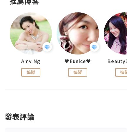
推薦博客
h 夏沫
Amy Ng
♥Eunice♥
追蹤
追蹤
追蹤
發表評論