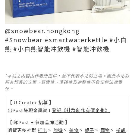
@snowbear.hongkong
#Snowbear #smartwaterkettle #小白
熊 #小白熊智能冲飲機 #智能冲飲機
*本站之內容由作者所提供，並不代表本站的立場。因此本站對
所有博客的立場、真實性、準確性及完整性不負任何法律責
任。
【 U Creator 招募 】
出Post賺現金獎賞 l
登記《社群創作有價企劃》
【 睇Post + 參加品牌活動 】
瀏覽更多社群
打卡
丶
旅遊
丶
美食
丶
親子
丶
寵物
丶
扮靚