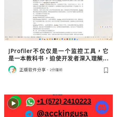
JProfiler不仅仅是一个监控工具，它
是一本教科书，迫使开发者深入理解JV
M的内存模型、垃圾回收机制和并发原
正版软件分享
2分鐘前
理。通过直观的可视化数据，它将抽象
的性能问题具象化为代码行号。对于一
名追求卓越的Java