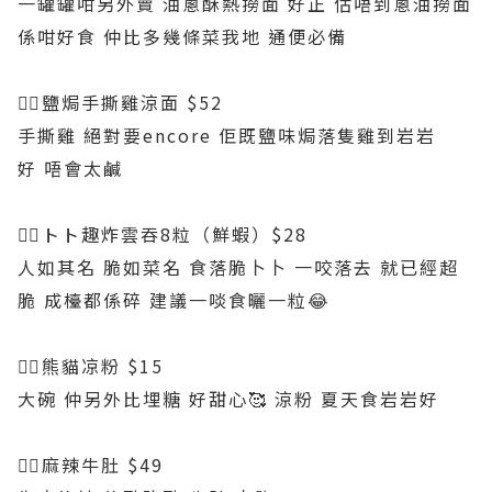
一罐罐咁另外賣 油蔥酥熱撈面 好正 估唔到蔥油撈面
係咁好食 仲比多幾條菜我地 通便必備
👉🏻鹽焗手撕雞涼面 $52
手撕雞 絕對要encore 佢既鹽味焗落隻雞到岩岩
好 唔會太鹹
👉🏻トト趣炸雲吞8粒（鮮蝦）$28
人如其名 脆如菜名 食落脆卜卜 一咬落去 就已經超
脆 成檯都係碎 建議一啖食曬一粒😂
👉🏻熊貓凉粉 $15
大碗 仲另外比埋糖 好甜心🥰 涼粉 夏天食岩岩好
👉🏻麻辣牛肚 $49