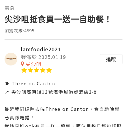
美食
尖沙咀抵食買一送一自助餐！
瀏覽次數:4895
lamfoodie2021
發佈於 2025.01.19
追蹤
尖沙咀
🍽️ Three on Canton
📍 尖沙咀廣東道13號海港城港威酒店3樓
最近我同媽咪去咗Three on Canton，食自助晚餐
🥣真係唔錯！
我地見Klook有買一送一優惠，兩位用餐已經包埋服