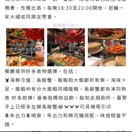
務費，性價比高。每晚18:30至22:00開放，岩曬一
家大細或同朋友聚會。
點擊圖片放大
餐廳提供好多食物選擇，包括：
🦞海鮮冷盤：長腳蟹、龍蝦和大蝦都好新鮮，海味十
足。龍蝦仲有分大龍蝦同細龍蝦，長腳蟹都有凍同熱
食 好多款揀! 最後我媽咪話飽，點知去個廁所，番黎
手上已經多左碟長腳蟹😂🦀🦀🦀可見幾吸引🤣
🍫朱古力🍫噴泉：朱古力和棉花糖搭配，味道相當不
錯。