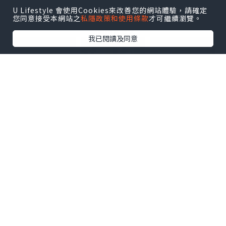
🍣日式刺身壽司：刺身很新鮮，切得也很精緻，喜歡
U Lifestyle 會使用Cookies來改善您的網站體驗，請確定
日式食物的朋友可以試試。
您同意接受本網站之
私隱政策和使用條款
才可繼續瀏覽。
點擊圖片放大
我已閱讀及同意
🥘印度咖哩：咖哩味道香濃，搭配naan也很合適。
🍰甜品：餐後的蛋撻和巧克力慕斯都好吃，還有雪糕
可以選。
🍴環境方面，餐廳舒適，服務人員也友善，整體感覺
很不錯，值得一試！下次再幫襯!
點擊圖片放大