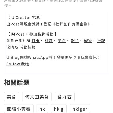
所有博客的立場、真實性、準確性及完整性不負任何法律責
任。
【 U Creator 招募 】
出Post賺現金獎賞 l
登記《社群創作有價企劃》
【 睇Post + 參加品牌活動 】
瀏覽更多社群
打卡
丶
旅遊
丶
美食
丶
親子
丶
寵物
丶
扮靚
攻略
及
活動情報
U Blog開咗WhatsApp啦！發掘更多吃喝玩樂資訊！
Follow 我哋
！
相關話題
美食
何文田美食
食好西
熊貓小雲吞
hk
hkig
hkiger