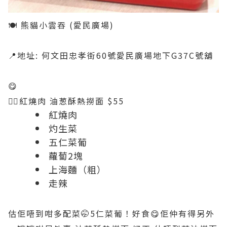
🍽 熊貓小雲吞 (愛民廣場)
📍地址: 何文田忠孝街60號愛民廣場地下G37C號舖
😋
👉🏻紅燒肉 油葱酥熱撈面 $55
紅燒肉
灼生菜
五仁菜葡
蘿蔔2塊
上海麵（粗）
走辣
估佢唔到咁多配菜🤭5仁菜葡！好食😋佢仲有得另外