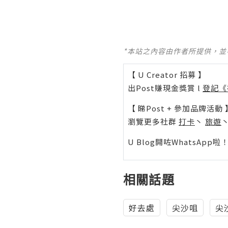
*本站之內容由作者所提供，
【 U Creator 招募 】
出Post賺現金獎賞 l
登記《
【 睇Post + 參加品牌活動 
瀏覽更多社群
打卡
丶
旅遊
U Blog開咗WhatsAp
相關話題
好去處
尖沙咀
尖