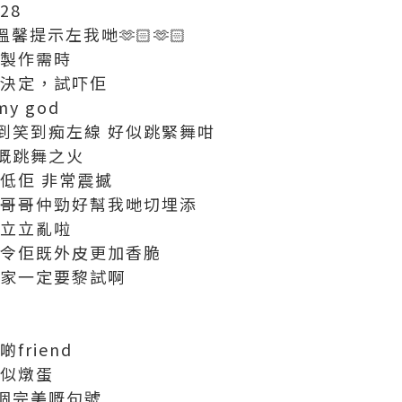
328
馨提示左我哋🫶🏻🫶🏻
為製作需時
就決定，試吓佢
y god
到笑到痴左線 好似跳緊舞咁
嘅跳舞之火
低佢 非常震撼
員哥哥仲勁好幫我哋切埋添
到立立亂啦
 令佢既外皮更加香脆
大家一定要黎試啊
friend
啲似燉蛋
個完美嘅句號