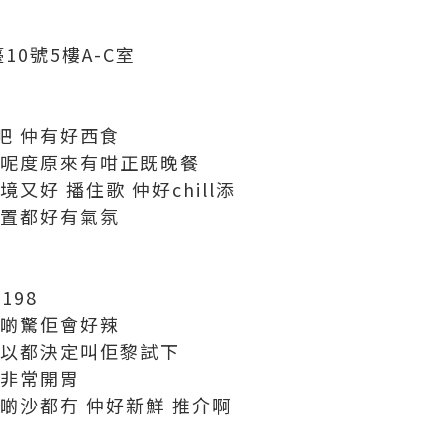
10號5樓A-C室
吧 仲有好西食
道呢度原來有咁正既晚餐
又好 播住歌 仲好chill添
佈置都好有氣氛
198
有啲驚佢會好辣
所以都決定叫佢黎試下
落非常開胃
啲沙都冇 仲好新鮮 推介啊