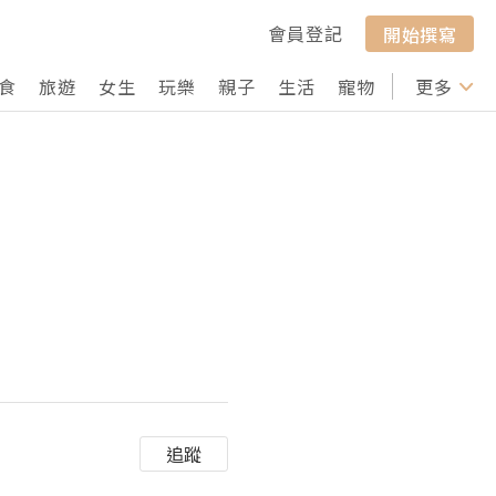
會員登記
開始撰寫
食
旅遊
女生
玩樂
親子
生活
寵物
行山
更多
打卡
追蹤