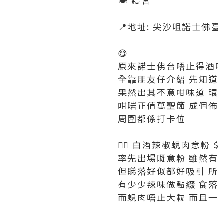
🍽 寢宮
📍地址: 尖沙咀諾士佛臺
😋
原來諾士佛台唔止得酒
全靠朋友仔介紹 先知
果然出其不意咁味道 環境
咁啱正值萬聖節 成個
周圍都係打卡位
👉🏻 白酒辣椒蜆肉意粉 $
率先出場嘅意粉 雖然
但睇落好似都好吸引 
有少少辣味做點綴 食
而蜆肉唔止大粒 而且一