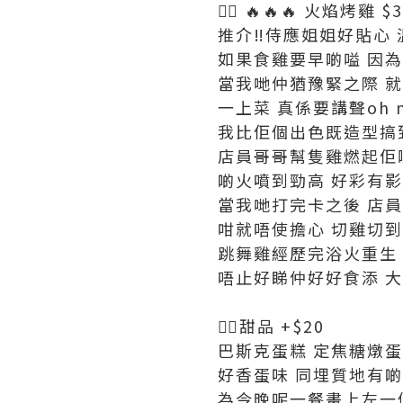
👉🏻 🔥🔥🔥 火焰烤雞 $
推介‼️侍應姐姐好貼心 溫
如果食雞要早啲嗌 因
當我哋仲猶豫緊之際 
一上菜 真係要講聲oh m
我比佢個出色既造型搞
店員哥哥幫隻雞燃起佢
啲火噴到勁高 好彩有影
當我哋打完卡之後 店
咁就唔使擔心 切雞切
跳舞雞經歷完浴火重生
唔止好睇仲好好食添 
👉🏻甜品 +$20
巴斯克蛋糕 定焦糖燉蛋啲
好香蛋味 同埋質地有
為今晚呢一餐畫上左一