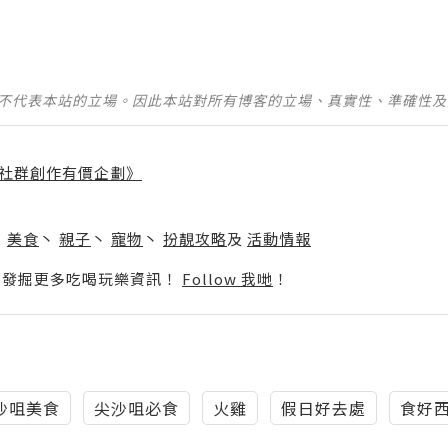
並不代表本站的立場。因此本站對所有博客的立場、真實性、準確性
社群創作有價企劃》
】
丶
美食
丶
親子
丶
寵物
丶
扮靚攻略
及
活動情報
p啦！發掘更多吃喝玩樂資訊！
Follow 我哋
！
沙咀美食
尖沙咀必食
火雞
假日好去處
食好