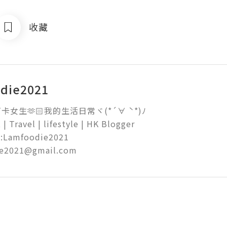
收藏
odie2021
女生🫶🏻我的生活日常ヾ(*´∀ ˋ*)ﾉ

 | Travel | lifestyle | HK Blogger

:Lamfoodie2021 

e2021@gmail.com