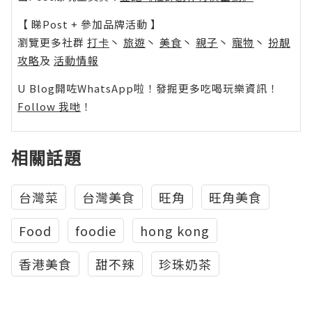
【 睇Post + 參加品牌活動 】
瀏覽更多社群
打卡
丶
旅遊
丶
美食
丶
親子
丶
寵物
丶
扮靚
攻略
及
活動情報
U Blog開咗WhatsApp啦！發掘更多吃喝玩樂資訊！
Follow 我哋
！
相關話題
台灣菜
台灣美食
旺角
旺角美食
Food
foodie
hong kong
香港美食
甜不辣
珍珠奶茶