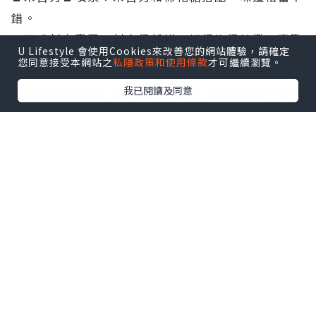
錯。
🍣日式刺身壽司：刺身很新鮮，切得也很精緻，喜歡
U Lifestyle 會使用Cookies來改善您的網站體驗，請確定
日式食物的朋友可以試試。
您同意接受本網站之
私隱政策和使用條款
才可繼續瀏覽。
點擊圖片放大
我已閱讀及同意
🥘印度咖哩：咖哩味道香濃，搭配naan也很合適。
🍰甜品：餐後的蛋撻和巧克力慕斯都好吃，還有雪糕
可以選。
🍴環境方面，餐廳舒適，服務人員也友善，整體感覺
很不錯，值得一試！下次再幫襯!