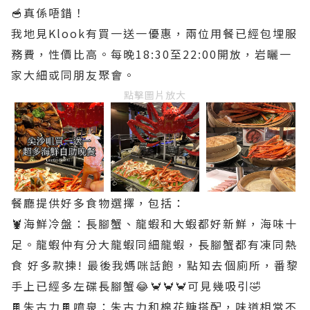
🥣真係唔錯！
我地見Klook有買一送一優惠，兩位用餐已經包埋服
務費，性價比高。每晚18:30至22:00開放，岩曬一
家大細或同朋友聚會。
點擊圖片放大
餐廳提供好多食物選擇，包括：
🦞海鮮冷盤：長腳蟹、龍蝦和大蝦都好新鮮，海味十
足。龍蝦仲有分大龍蝦同細龍蝦，長腳蟹都有凍同熱
食 好多款揀! 最後我媽咪話飽，點知去個廁所，番黎
手上已經多左碟長腳蟹😂🦀🦀🦀可見幾吸引🤣
🍫朱古力🍫噴泉：朱古力和棉花糖搭配，味道相當不