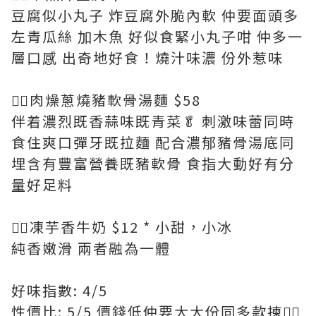
豆腐似小丸子 炸豆腐外脆內軟 仲要面頭多
左青瓜絲 加木魚 好似食緊小丸子咁 仲多一
層口感 出奇地好食！燒汁味濃 份外惹味
👉🏻肉燥蔥燒豬軟骨湯麵 $58
伴着濃烈既香蒜味既青菜🥬 刺激味蕾同時
食住爽口彈牙既拉麵 配合濃郁豬骨湯底同
埋含有豐富營養既豬軟骨 食指大動好有分
量好足料
👉🏻凍芋香牛奶 $12 * 小甜，小冰
純香嫩滑 兩者融為一體
好味指數: 4/5
性價比: 5/5 價錢低仲要大大份同多款揀👍🏻