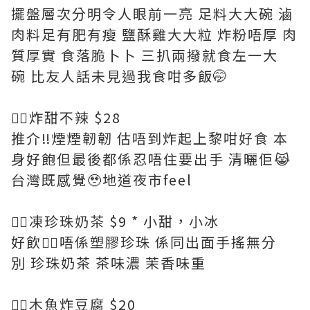
擺盤層次分明令人眼前一亮 足料大大碗 滷
肉料足有肥有瘦 鹽酥雞大大粒 炸粉唔厚 肉
質厚實 食落脆卜卜 三扒兩撥就食左一大
碗 比友人話未見過我食咁多飯🤭
👉🏻炸甜不辣 $28
推介‼️煙煙韌韌 估唔到炸起上黎咁好食 本
身好飽但最後都係忍唔住要出手 清曬佢😹
台灣既感覺🥹地道夜市feel
👉🏻凍珍珠奶茶 $9 * 小甜，小冰
好飲👍🏻唔係塑膠珍珠 係同出面手搖無分
別 珍珠奶茶 茶味濃 茉香味重
👉🏻木魚炸豆腐 $20