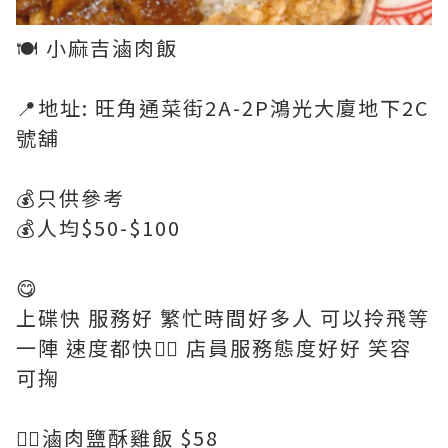
🍽 小麻吉滷肉飯
📍地址: 旺角通菜街2A-2P鴻光大廈地下2C
號舖
💰只供參考
💰人均$50-$100
😋
上碟快 服務好 繁忙時間好多人 可以拎飛等
一陣 速度都快👍🏻 店員服務態度好好 笑容
可掬
👉🏻滷肉鹽酥雞飯 $58