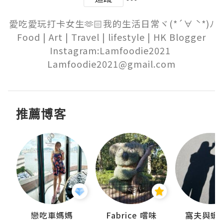
愛吃愛玩打卡女生🫶🏻我的生活日常ヾ(*´∀ ˋ*)ﾉ

Food | Art | Travel | lifestyle | HK Blogger

Instagram:Lamfoodie2021 

Lamfoodie2021@gmail.com
推薦博客
戀吃車媽媽
Fabrice 嚐味
窩夫與蝦