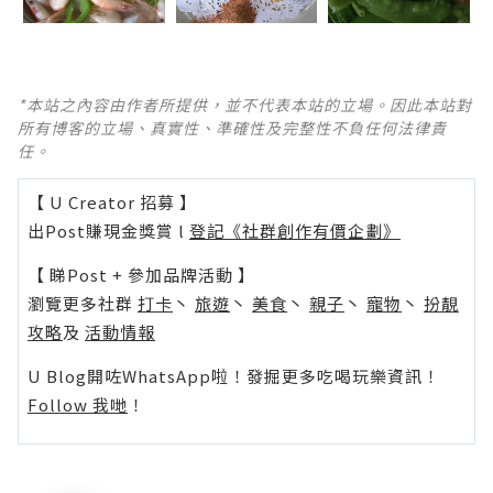
*本站之內容由作者所提供，並不代表本站的立場。因此本站對
所有博客的立場、真實性、準確性及完整性不負任何法律責
任。
【 U Creator 招募 】
出Post賺現金獎賞 l
登記《社群創作有價企劃》
【 睇Post + 參加品牌活動 】
瀏覽更多社群
打卡
丶
旅遊
丶
美食
丶
親子
丶
寵物
丶
扮靚
攻略
及
活動情報
U Blog開咗WhatsApp啦！發掘更多吃喝玩樂資訊！
Follow 我哋
！