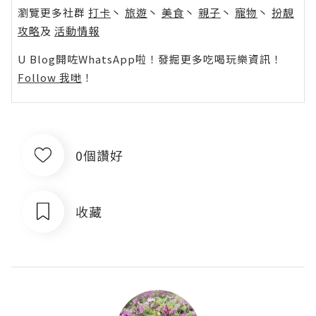
瀏覽更多社群
打卡
丶
旅遊
丶
美食
丶
親子
丶
寵物
丶
扮靚
攻略
及
活動情報
U Blog開咗WhatsApp啦！發掘更多吃喝玩樂資訊！
Follow 我哋
！
0個讚好
收藏