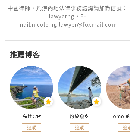
中國律師，凡涉內地法律事務諮詢請加微信號：
lawyerng，E-
mail:nicole.ng.lawyer@foxmail.com
推薦博客
)
高比C🐒
豹紋魚💦
追蹤
追蹤
追蹤