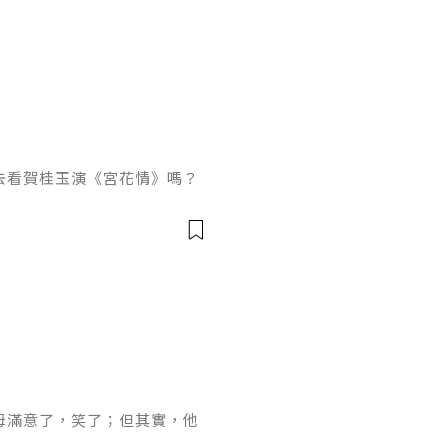
去看賀桂玉演《宮花情》嗎？
怎麼樣！她怕自己如果想起
玉說：「不如我們不要針對劇
」「雲姐，基本的東西我都會
白地說，而且用詞比較小心，
「你真的都會了嗎？」「是
在舞台上，
母滿意了，笑了；但其實，他
。「幸好這傢伙刷完牙，薄荷