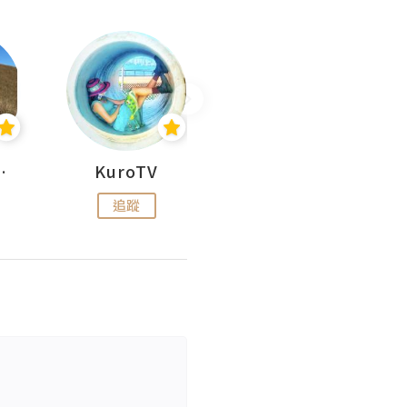
H 出走
KuroTV
Hikipedia 山上山下
追蹤
追蹤