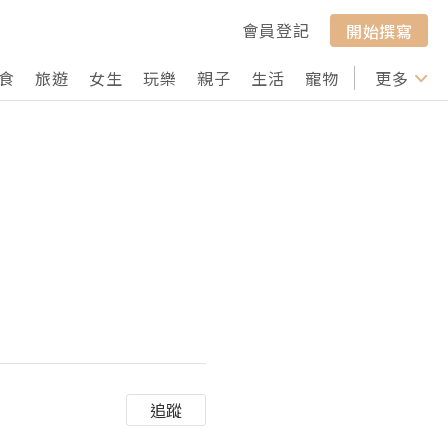
會員登記
開始撰寫
食
旅遊
女生
玩樂
親子
生活
寵物
行山
更多
打卡
追蹤