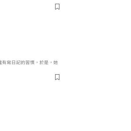
過敏。」這是女方的想法。
品，否則就太噁心了。」這是
了妝的何光雪的臉。「你們兩
員，男女也無所謂。」何爸
孩都可愛。
確有寫日記的習慣，於是，她
網誌，看看裡面有沒有類似日
歡的是哪件東西；不過，她找
想到，這一部粉藍色的平板電
而且，是特別訂製的，女兒一
女兒最喜歡的東西就是它？雖
把它交