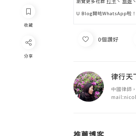
瀏覽更多社群
打卡
丶
旅遊
U Blog開咗WhatsAp
收藏
0個讚好
分享
律行天
中國律師，
mail:nico
推薦博客