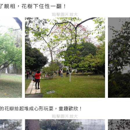
了靚相，花樹下任性一翻！
點擊圖片放大
的花瓣拾起堆成心形玩耍，童趣歡欣！
點擊圖片放大