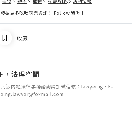
丶
美食
丶
親子
丶
寵物
丶
扮靚攻略
及
活動情報
p啦！發掘更多吃喝玩樂資訊！
Follow 我哋
！
收藏
下，法理空間
凡涉內地法律事務諮詢請加微信號：lawyerng，E-
le.ng.lawyer@foxmail.com