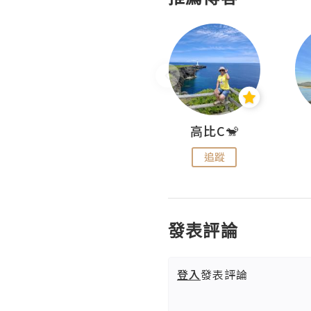
Nei Ho! 你好:)
高比C🐒
追蹤
追蹤
發表評論
登入
發表評論