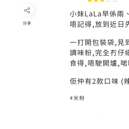
小妹LaLa早係兩
唔記得,放到近日
分享
一打開包裝袋,見到
調味粉,完全冇仔
食得,唔駛開爐,啱
佢仲有2款口味 (
#米粉