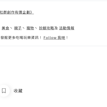
社群創作有價企劃》
】
丶
美食
丶
親子
丶
寵物
丶
扮靚攻略
及
活動情報
p啦！發掘更多吃喝玩樂資訊！
Follow 我哋
！
收藏