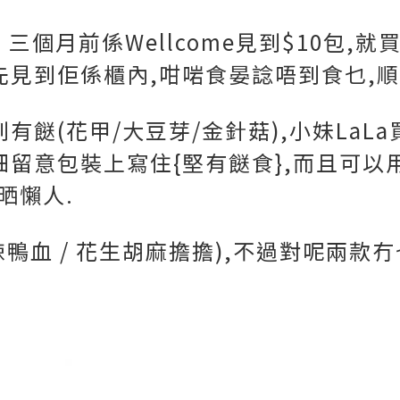
、三個月前係Wellcome見到$10包,
先見到佢係櫃內,咁啱食晏諗唔到食乜,順
有餸(花甲/大豆芽/金針菇),小妹LaL
細留意包裝上寫住{堅有餸食},而且可以
晒懶人.
辣鴨血 / 花生胡麻擔擔),不過對呢兩款冇