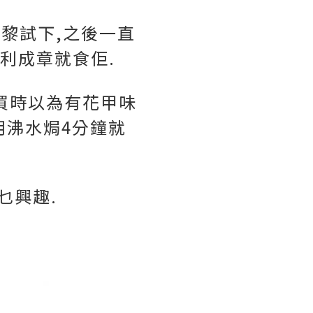
就買黎試下,之後一直
利成章就食佢.
a買時以為有花甲味
用沸水焗4分鐘就
乜興趣.