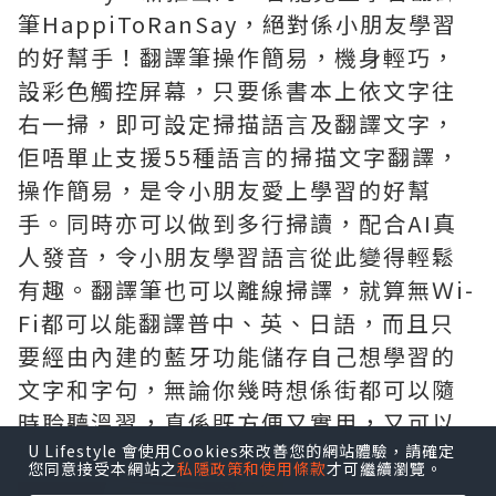
筆HappiToRanSay，絕對係小朋友學習
的好幫手！翻譯筆操作簡易，機身輕巧，
設彩色觸控屏幕，只要係書本上依文字往
右一掃，即可設定掃描語言及翻譯文字，
佢唔單止支援55種語言的掃描文字翻譯，
操作簡易，是令小朋友愛上學習的好幫
手。同時亦可以做到多行掃讀，配合AI真
人發音，令小朋友學習語言從此變得輕鬆
有趣。翻譯筆也可以離線掃譯，就算無Ｗi-
Fi都可以能翻譯普中、英、日語，而且只
要經由內建的藍牙功能儲存自己想學習的
文字和字句，無論你幾時想係街都可以隨
時聆聽溫習，真係既方便又實用，又可以
比小朋友在家都能輕鬆接觸唔同的語言 。
U Lifestyle 會使用Cookies來改善您的網站體驗，請確定
您同意接受本網站之
私隱政策和使用條款
才可繼續瀏覽。