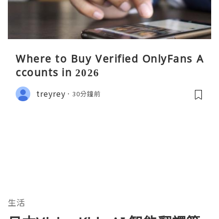
Where to Buy Verified OnlyFans A
ccounts in 2026
treyrey
30分鐘前
生活