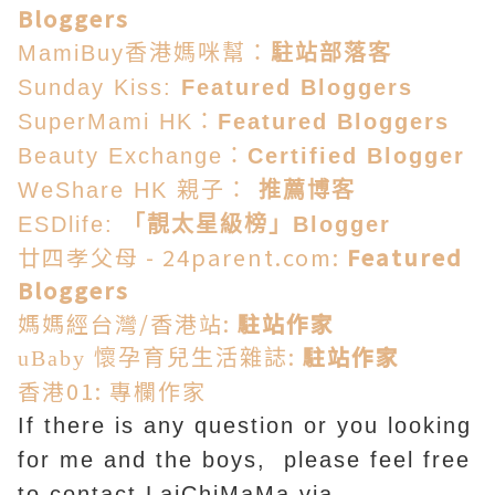
Bloggers
MamiBuy香港媽咪幫：
駐站部落客
Sunday Kiss:
Featured Bloggers
SuperMami HK：
Featured Bloggers
Beauty Exchange：
Certified Blogger
WeShare HK 親子：
推薦博客
ESDlife:
「靚太星級榜」Blogger
廿四孝父母 - 24parent.com:
Featured
Bloggers
媽媽經台灣/香港站:
駐站作家
:
駐站作家
uBaby 懷孕育兒生活雜誌
香港01: 專欄作家
If there is any question or you looking
for me and the boys, please feel free
to contact LaiChiMaMa via