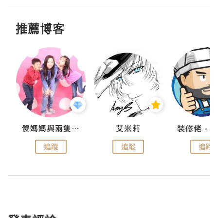
推薦博客
點滴
儍媽媽與兩隻小魔怪之家
艾米莉
追蹤
追蹤
追蹤