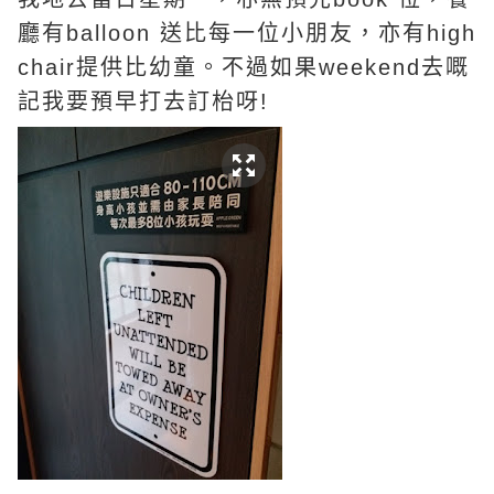
廳有balloon 送比每一位小朋友，亦有high
chair提供比幼童。不過如果weekend去嘅
記我要預早打去訂枱呀!