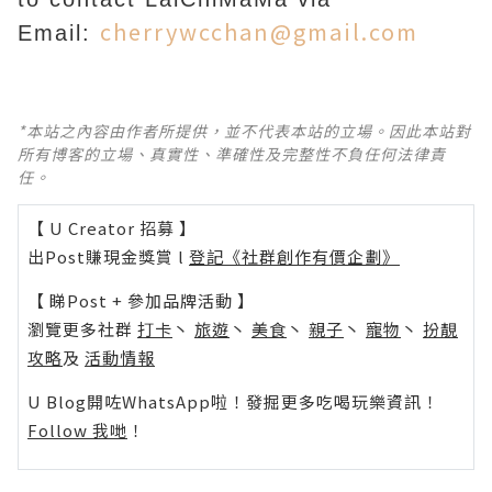
cherrywcchan@gmail.com
Email:
*本站之內容由作者所提供，並不代表本站的立場。因此本站對
所有博客的立場、真實性、準確性及完整性不負任何法律責
任。
【 U Creator 招募 】
出Post賺現金獎賞 l
登記《社群創作有價企劃》
【 睇Post + 參加品牌活動 】
瀏覽更多社群
打卡
丶
旅遊
丶
美食
丶
親子
丶
寵物
丶
扮靚
攻略
及
活動情報
U Blog開咗WhatsApp啦！發掘更多吃喝玩樂資訊！
Follow 我哋
！