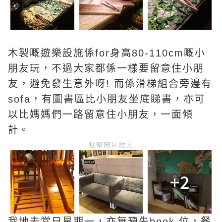
木製嘅遊樂設施係for身高80-110cm嘅小
朋友玩，不過大家都係一樣要留意住小朋
友，避免發生意外呀! 而係滑梯組合旁邊有
sofa，有圖書區比小朋友坐底睇書，亦可
以比媽媽們一路留意住小朋友，一面傾
計。
點擊圖片放大
+2
我地去當日星期一，亦無預先book 位，餐