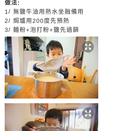
做法:
1/ 無鹽牛油用熱水坐融備用
2/ 焗爐用200度先預熱
3/ 麵粉+泡打粉+鹽先過篩