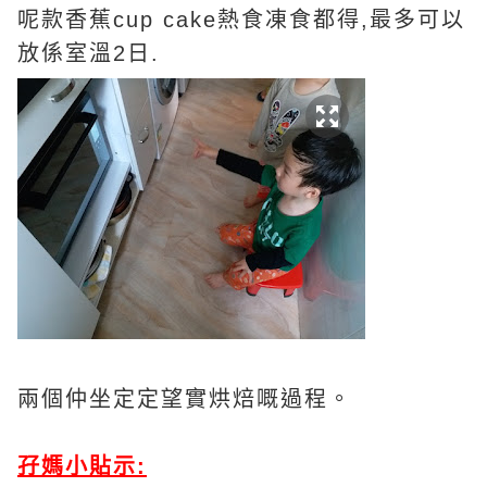
呢款香蕉cup cake熱食凍食都得,最多可以
放係室溫2日.
兩個仲坐定定望實烘焙嘅過程。
孖媽小貼示: