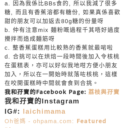
a. 因為我係比BBs食的, 所以我減了很多
糖, 而且有香蕉溶都有糖份, 如果真係喜歡
甜的朋友可以加返去80g糖的份量呀
b. 仲有注意mix 麵粉嘅過程千其唔好過度
攪拌而造成麵筋呀
c. 整香蕉蛋糕用比較熟的香蕉就最啱啦
d. 合挑可以在烘焙一段時間後加入令核桃
在蛋糕表，亦可以好似我地咁方便小朋友
加入，所以在一開始時就落咗核桃，這樣
在咬開蛋糕時中間就會食到合挑。
我和孖寶的Facebook Page:
荔枝與孖寶
我和孖寶的Instagram
IG#:
laichimama
Featured
Oh爸媽 - ohpama.com: