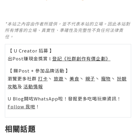
*本站之內容由作者所提供，並不代表本站的立場。因此本站對
所有博客的立場、真實性、準確性及完整性不負任何法律責
任。
【 U Creator 招募 】
出Post賺現金獎賞 l
登記《社群創作有價企劃》
【 睇Post + 參加品牌活動 】
瀏覽更多社群
打卡
丶
旅遊
丶
美食
丶
親子
丶
寵物
丶
扮靚
攻略
及
活動情報
U Blog開咗WhatsApp啦！發掘更多吃喝玩樂資訊！
Follow 我哋
！
相關話題