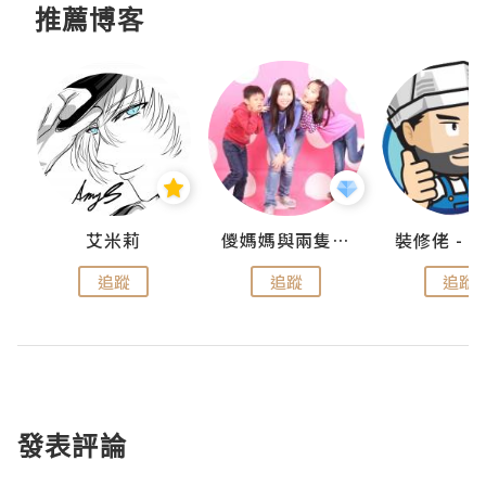
推薦博客
點滴
艾米莉
儍媽媽與兩隻小魔怪之家
追蹤
追蹤
追蹤
發表評論