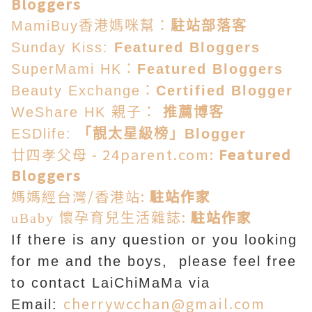
Bloggers
MamiBuy香港媽咪幫：
駐站部落客
Sunday Kiss:
Featured Bloggers
SuperMami HK：
Featured Bloggers
Beauty Exchange：
Certified Blogger
WeShare HK 親子：
推薦博客
ESDlife:
「靚太星級榜」Blogger
廿四孝父母 - 24parent.com:
Featured
Bloggers
媽媽經台灣/香港站:
駐站作家
:
駐站作家
uBaby 懷孕育兒生活雜誌
If there is any question or you looking
for me and the boys, please feel free
to contact LaiChiMaMa via
cherrywcchan@gmail.com
Email: