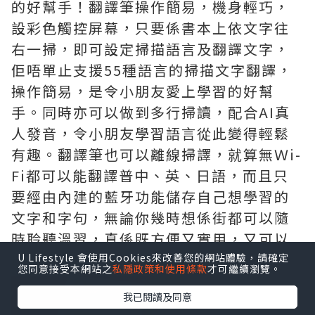
的好幫手！翻譯筆操作簡易，機身輕巧，
設彩色觸控屏幕，只要係書本上依文字往
右一掃，即可設定掃描語言及翻譯文字，
佢唔單止支援55種語言的掃描文字翻譯，
操作簡易，是令小朋友愛上學習的好幫
手。同時亦可以做到多行掃讀，配合AI真
人發音，令小朋友學習語言從此變得輕鬆
有趣。翻譯筆也可以離線掃譯，就算無Ｗi-
Fi都可以能翻譯普中、英、日語，而且只
要經由內建的藍牙功能儲存自己想學習的
文字和字句，無論你幾時想係街都可以隨
時聆聽溫習，真係既方便又實用，又可以
比小朋友在家都能輕鬆接觸唔同的語言 。
U Lifestyle 會使用Cookies來改善您的網站體驗，請確定
您同意接受本網站之
私隱政策和使用條款
才可繼續瀏覽。
我已閱讀及同意