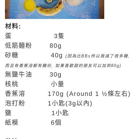
材料:
蛋 3隻
低筋麵粉 80g
砂糖 40g
(因為比BBs所以我減了很多糖,
而且有香蕉溶都有糖份, 如果喜歡甜的朋友可以加到80g)
無鹽牛油 30g
核桃 小量
香蕉溶 170g (Around 1 ½條左右)
泡打粉 1小匙(3g以內)
鹽 1小匙
紙模 6個