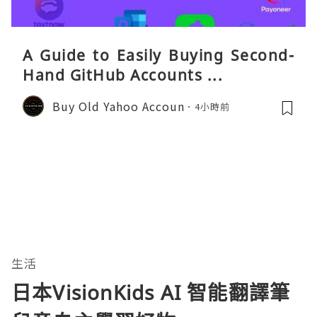
A Guide to Easily Buying Second-
Hand GitHub Accounts ...
Buy Old Yahoo Accoun
4小時前
生活
日本VisionKids AI 智能翻譯筆