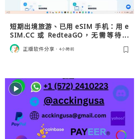
短期出境旅游、已用 eSIM 手机：用 e
SIM.CC 或 RedteaGO，无需等待收
货。需要“当地号码 + 通话短信”（如
正版软件分享
4小時前
打车、外卖、客户联络）：优先 Redt
eaGO（明确提供通话短信套餐）。长