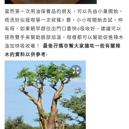
當然第一次用油保養品的朋友，可以先由小量開始，
唔洗好似我咁第一次就搽3 層，小小咁開始去試。仲
有呀，如果朝早趕住出門口要快d吸收好，建議可以
搓熱雙手來幫助臉部加溫，咁樣都可以幫助促進辣木
最後孖媽亦幫大家搵咗一些有關辣
油加快吸收喔！
木的資料以供參考: