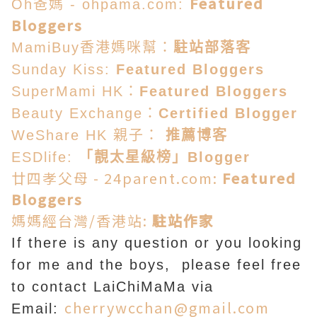
Featured
Oh爸媽 - ohpama.com:
Bloggers
MamiBuy香港媽咪幫：
駐站部落客
Sunday Kiss:
Featured Bloggers
SuperMami HK：
Featured Bloggers
Beauty Exchange：
Certified Blogger
WeShare HK 親子：
推薦博客
ESDlife:
「靚太星級榜」Blogger
廿四孝父母 - 24parent.com:
Featured
Bloggers
媽媽經台灣/香港站:
駐站作家
If there is any question or you looking
for me and the boys, please feel free
to contact LaiChiMaMa via
cherrywcchan@gmail.com
Email: