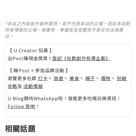
*本站之內容由作者所提供，並不代表本站的立場。因此本站對
所有博客的立場、真實性、準確性及完整性不負任何法律責
任。
【 U Creator 招募 】
出Post賺現金獎賞 l
登記《社群創作有價企劃》
【 睇Post + 參加品牌活動 】
瀏覽更多社群
打卡
丶
旅遊
丶
美食
丶
親子
丶
寵物
丶
扮靚
攻略
及
活動情報
U Blog開咗WhatsApp啦！發掘更多吃喝玩樂資訊！
Follow 我哋
！
相關話題