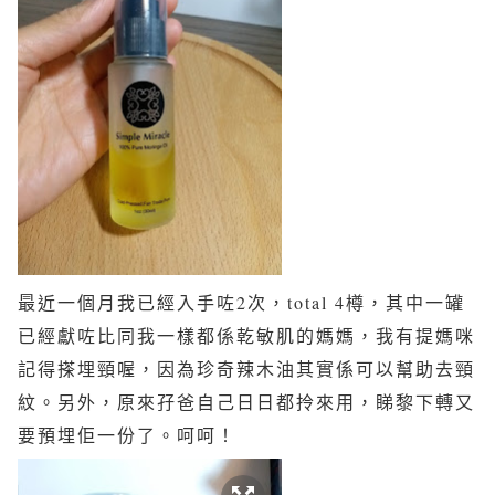
最近一個月我已經入手咗2次，total 4樽，其中一罐
已經獻咗比同我一樣都係乾敏肌的媽媽，我有提媽咪
記得搽埋頸喔，因為珍奇辣木油其實係可以幫助去頸
紋。另外，原來孖爸自己日日都拎來用，睇黎下轉又
要預埋佢一份了。呵呵！