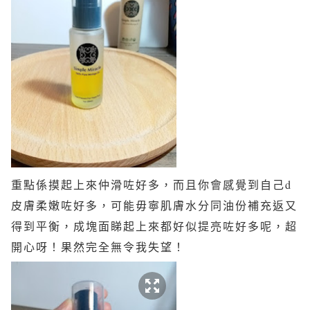
重點係摸起上來仲滑咗好多，而且你會感覺到自己d
皮膚柔嫩咗好多，可能毋寧肌膚水分同油份補充返又
得到平衡，成塊面睇起上來都好似提亮咗好多呢，超
開心呀！果然完全無令我失望！