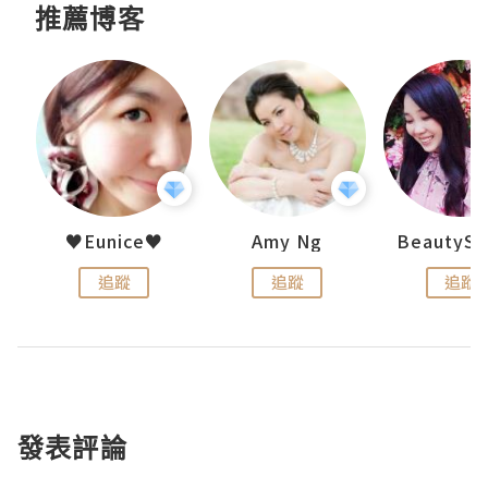
推薦博客
h 夏沫
♥Eunice♥
Amy Ng
追蹤
追蹤
追蹤
發表評論