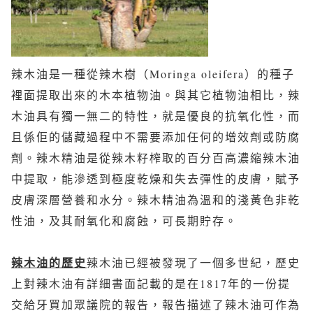
辣木油是一種從辣木樹（Moringa oleifera）的種子
裡面提取出來的木本植物油。與其它植物油相比，辣
木油具有獨一無二的特性，就是優良的抗氧化性，而
且係佢的儲藏過程中不需要添加任何的增效劑或防腐
劑。辣木精油是從辣木籽榨取的百分百高濃縮辣木油
中提取，能滲透到極度乾燥和失去彈性的皮膚，賦予
皮膚深層營養和水分。辣木精油為溫和的淺黃色非乾
性油，及其耐氧化和腐蝕，可長期貯存。
辣木油的歷史
辣木油已經被發現了一個多世紀，歷史
上對辣木油有詳細書面記載的是在1817年的一份提
交給牙買加眾議院的報告，報告描述了辣木油可作為