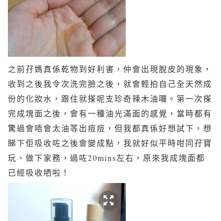
之前孖媽真係乾物到好利害，仲會出現脫皮的現象，
收到之後我令次洗完臉之後，就會輕拍自己全天然成
份的化妝水，跟住就搽呢支珍奇辣木油囉。第一次搽
完成塊面之後，會有一種油光滿面的感覺，當時都有
驚過會唔會太油等出痘痘，但我都真係好想試下，想
睇下佢吸收咗之後會變成點，我就好似平時咁同孖寶
玩、做下家務，過咗20mins左右，原來我成塊面都
已經吸收哂啦！