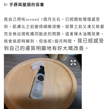
5/ 手踭與膝頭的保養
我自己用咗around 1個月左右，已經開始慢慢感受
到，肌膚比之前變得細緻滑嫩，就算之前又凍又乾都
完全無出現乾癢同脫皮的問題。或者辣木油嘅效果，
，我
已經感受
唔會係即時睇到，但係呢1個月時間
到自己的膚質明顯地有好大
嘅
改善。