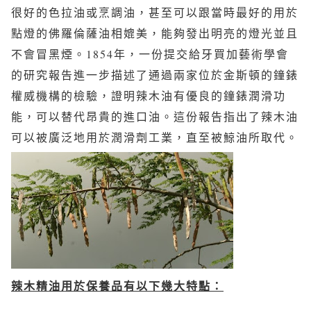
很好的色拉油或烹調油，甚至可以跟當時最好的用於
點燈的佛羅倫薩油相媲美，能夠發出明亮的燈光並且
不會冒黑煙。1854年，一份提交給牙買加藝術學會
的研究報告進一步描述了通過兩家位於金斯頓的鐘錶
權威機構的檢驗，證明辣木油有優良的鐘錶潤滑功
能，可以替代昂貴的進口油。這份報告指出了辣木油
可以被廣泛地用於潤滑劑工業，直至被鯨油所取代。
辣木精油用於保養品有以下幾大特點：