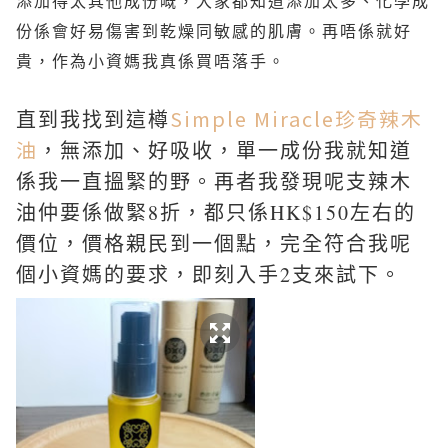
添加得太其他成份嘅，大家都知道添加太多、化學成
份係會好易傷害到乾燥同敏感的肌膚。再唔係就好
貴，作為小資媽我真係買唔落手。
Simple Miracle珍奇辣木
直到我找到這樽
油
，無添加、好吸收，單一成份我就知道
係我一直搵緊的野。再者我發現呢支辣木
油仲要係做緊8折，都只係HK$150左右的
價位，價格親民到一個點，完全符合我呢
個小資媽的要求，即刻入手2支來試下。