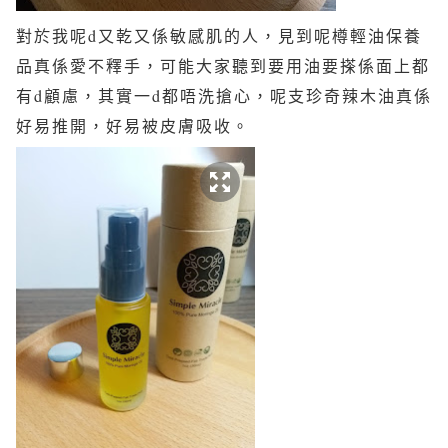
對於我呢d又乾又係敏感肌的人，見到呢樽輕油保養
品真係愛不釋手，可能大家聽到要用油要搽係面上都
有d顧慮，其實一d都唔洗搶心，呢支珍奇辣木油真係
好易推開，好易被皮膚吸收。