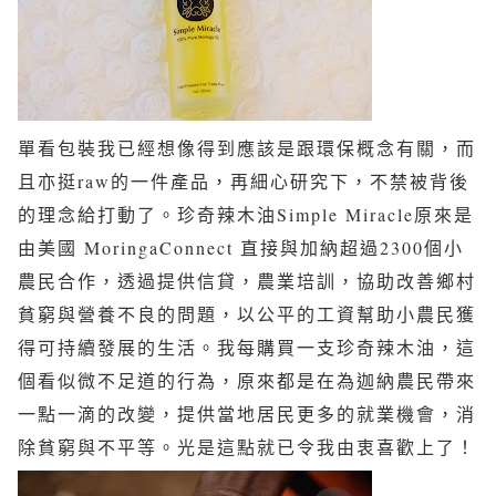
單看包裝我已經想像得到應該是跟環保概念有關，而
且亦挺raw的一件產品，再細心研究下，不禁被背後
的理念給打動了。珍奇辣木油Simple Miracle原來是
由美國 MoringaConnect 直接與加納超過2300個小
農民合作，透過提供信貸，農業培訓，協助改善鄉村
貧窮與營養不良的問題，以公平的工資幫助小農民獲
得可持續發展的生活。我每購買一支珍奇辣木油，這
個看似微不足道的行為，原來都是在為迦納農民帶來
一點一滴的改變，提供當地居民更多的就業機會，消
除貧窮與不平等。光是這點就已令我由衷喜歡上了！