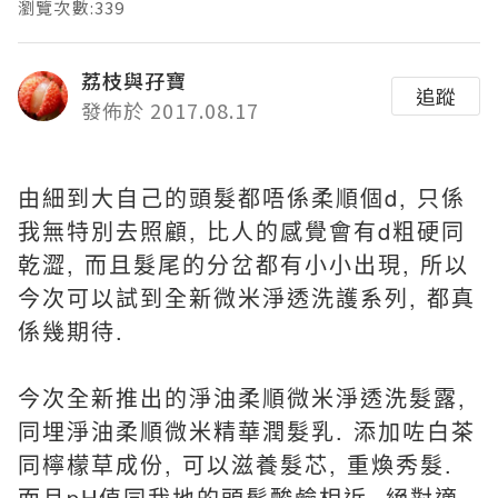
瀏覽次數:339
荔枝與孖寶
追蹤
發佈於 2017.08.17
由細到大自己的頭髮都唔係柔順個d, 只係
我無特別去照顧, 比人的感覺會有d粗硬同
乾澀, 而且髮尾的分岔都有小小出現, 所以
今次可以試到全新微米淨透洗護系列, 都真
係幾期待.
今次全新推出的淨油柔順微米淨透洗髮露,
同埋淨油柔順微米精華潤髮乳. 添加咗白茶
同檸檬草成份, 可以滋養髮芯, 重煥秀髮.
而且pH值同我地的頭髮酸鹼相近, 絕對適