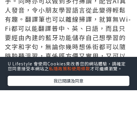
手。同時亦可以做到多行掃讀，配合AI真
人發音，令小朋友學習語言從此變得輕鬆
有趣。翻譯筆也可以離線掃譯，就算無Ｗi-
Fi都可以能翻譯普中、英、日語，而且只
要經由內建的藍牙功能儲存自己想學習的
文字和字句，無論你幾時想係街都可以隨
時聆聽溫習，真係既方便又實用，又可以
比小朋友在家都能輕鬆接觸唔同的語言 。
U Lifestyle 會使用Cookies來改善您的網站體驗，請確定
您同意接受本網站之
私隱政策和使用條款
才可繼續瀏覽。
我已閱讀及同意