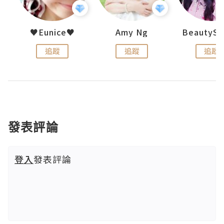
h 夏沫
♥Eunice♥
Amy Ng
追蹤
追蹤
追蹤
發表評論
登入
發表評論