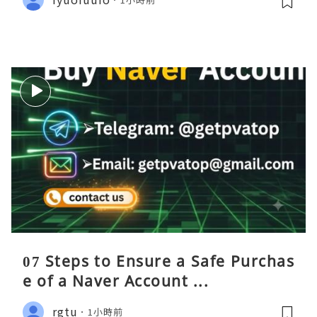
07 Steps to Ensure a Safe Purchas
e of a Naver Account ...
rgtu
1小時前