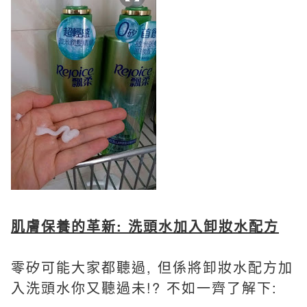
肌膚保養的革新: 洗頭水加入卸妝水配方
零矽可能大家都聽過, 但係將卸妝水配方加
入洗頭水你又聽過未!? 不如一齊了解下: