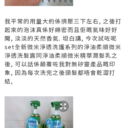
我平常的用量大約係擠壓三下左右, 之後打
起來的泡沫真係好綿密而且佢嘅氣味好好
聞, 淡淡的天然香氣. 坦白講, 今次試咗呢
set全新微米淨透洗護系列的淨油柔順微米
淨透洗髮露同淨油柔順微米精華潤髮乳之
後, 可以話係顛覆咗我對無矽靈產品嘅印
象, 因為每次洗完之後頭髮都唔會乾澀打
結,