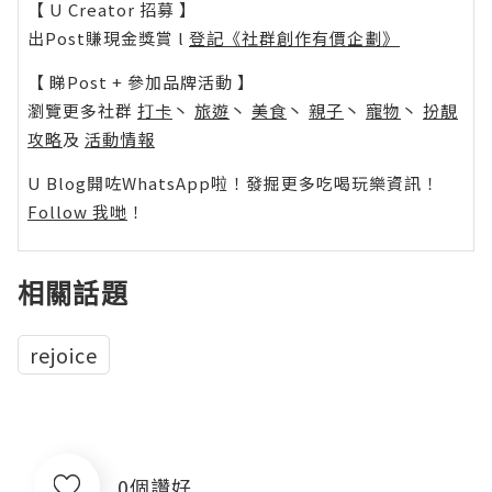
【 U Creator 招募 】
出Post賺現金獎賞 l
登記《社群創作有價企劃》
【 睇Post + 參加品牌活動 】
瀏覽更多社群
打卡
丶
旅遊
丶
美食
丶
親子
丶
寵物
丶
扮靚
攻略
及
活動情報
U Blog開咗WhatsApp啦！發掘更多吃喝玩樂資訊！
Follow 我哋
！
相關話題
rejoice
0個讚好