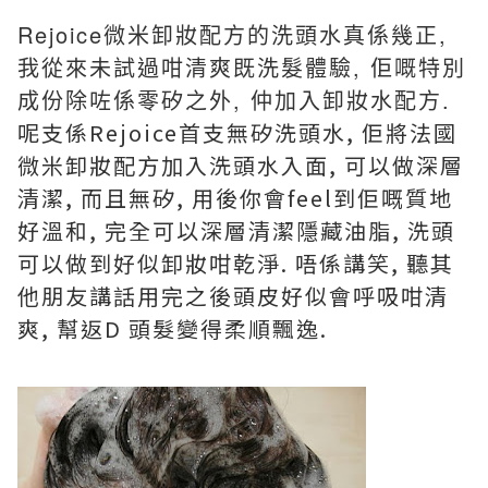
Rejoice微米卸妝配方的洗頭水真係幾正,
我從來未試過咁清爽既洗髮體驗, 佢嘅特別
成份除咗係零矽之外, 仲加入卸妝水配方.
呢支係Rejoice首支無矽洗頭水, 佢將法國
微米卸妝配方加入洗頭水入面, 可以做深層
清潔, 而且無矽, 用後你會feel到佢嘅質地
好溫和, 完全可以深層清潔隱藏油脂, 洗頭
可以做到好似卸妝咁乾淨. 唔係講笑, 聽其
他朋友講話用完之後頭皮好似會呼吸咁清
爽, 幫返D 頭髮變得柔順飄逸.