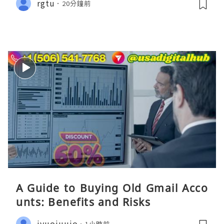
rgtu
20分鐘前
A Guide to Buying Old Gmail Acco
unts: Benefits and Risks
iyuoiuuio
1小時前