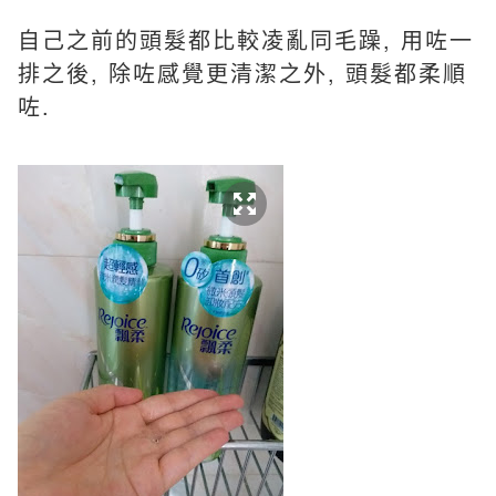
自己之前的頭髮都比較凌亂同毛躁, 用咗一
排之後, 除咗感覺更清潔之外, 頭髮都柔順
咗.