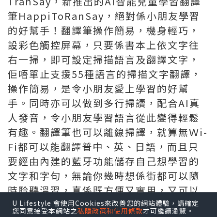
TranSay，新推出的AI智能兒童學習翻譯
筆HappiToRanSay，絕對係小朋友學習
的好幫手！翻譯筆操作簡易，機身輕巧，
設彩色觸控屏幕，只要係書本上依文字往
右一掃，即可設定掃描語言及翻譯文字，
佢唔單止支援55種語言的掃描文字翻譯，
操作簡易，是令小朋友愛上學習的好幫
手。同時亦可以做到多行掃讀，配合AI真
人發音，令小朋友學習語言從此變得輕鬆
有趣。翻譯筆也可以離線掃譯，就算無Ｗi-
Fi都可以能翻譯普中、英、日語，而且只
要經由內建的藍牙功能儲存自己想學習的
文字和字句，無論你幾時想係街都可以隨
時聆聽溫習，真係既方便又實用，又可以
比小朋友在家都能輕鬆接觸唔同的語言 。
U Lifestyle 會使用Cookies來改善您的網站體驗，請確定
您同意接受本網站之
私隱政策和使用條款
才可繼續瀏覽。