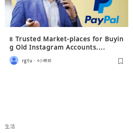
8 Trusted Market-places for Buyin
g Old Instagram Accounts....
rgtu
4小時前
生活