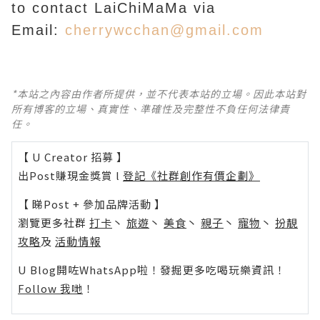
to contact LaiChiMaMa via
Email:
cherrywcchan@gmail.com
*本站之內容由作者所提供，並不代表本站的立場。因此本站對
所有博客的立場、真實性、準確性及完整性不負任何法律責
任。
【 U Creator 招募 】
出Post賺現金獎賞 l
登記《社群創作有價企劃》
【 睇Post + 參加品牌活動 】
瀏覽更多社群
打卡
丶
旅遊
丶
美食
丶
親子
丶
寵物
丶
扮靚
攻略
及
活動情報
U Blog開咗WhatsApp啦！發掘更多吃喝玩樂資訊！
Follow 我哋
！