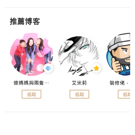
推薦博客
點滴
儍媽媽與兩隻小魔怪之家
艾米莉
追蹤
追蹤
追蹤