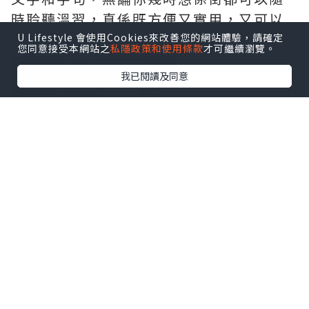
時聆聽溫習，真係既方便又實用，又可以
比小朋友在家都能輕鬆接觸唔同的語言 。
U Lifestyle 會使用Cookies來改善您的網站體驗，請確定
您同意接受本網站之
私隱政策和使用條款
才可繼續瀏覽。
我已閱讀及同意