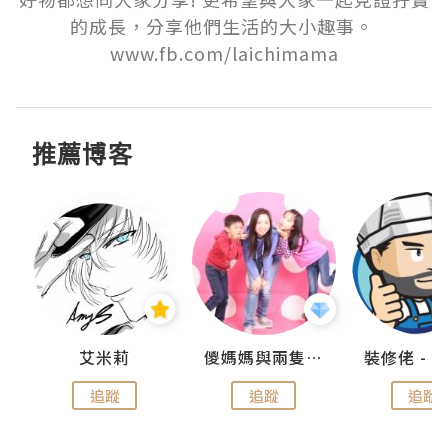
的成長，分享他們生活的大小趣事。 
www.fb.com/laichimama
推薦博客
點滴
艾米莉
儍媽媽與兩隻小魔怪之家
追蹤
追蹤
追蹤