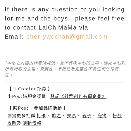
If there is any question or you looking
for me and the boys, please feel free
to contact LaiChiMaMa via
Email:
cherrywcchan@gmail.com
*本站之內容由作者所提供，並不代表本站的立場。因此本站對
所有博客的立場、真實性、準確性及完整性不負任何法律責
任。
【 U Creator 招募 】
出Post賺現金獎賞 l
登記《社群創作有價企劃》
【 睇Post + 參加品牌活動 】
瀏覽更多社群
打卡
丶
旅遊
丶
美食
丶
親子
丶
寵物
丶
扮靚
攻略
及
活動情報