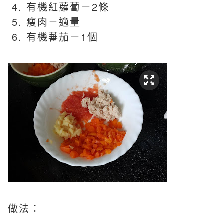
4. 有機紅蘿蔔－2條
5. 瘦肉－適量
6. 有機蕃茄－1個
做法：