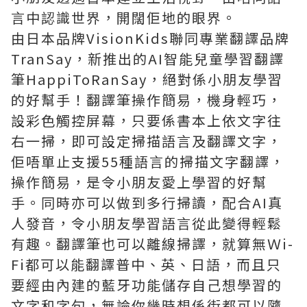
言中認識世界，開闊佢地的眼界。
由日本品牌VisionKids聯同專業翻譯品牌
TranSay，新推出的AI智能兒童學習翻譯
筆HappiToRanSay，絕對係小朋友學習
的好幫手！翻譯筆操作簡易，機身輕巧，
設彩色觸控屏幕，只要係書本上依文字往
右一掃，即可設定掃描語言及翻譯文字，
佢唔單止支援55種語言的掃描文字翻譯，
操作簡易，是令小朋友愛上學習的好幫
手。同時亦可以做到多行掃讀，配合AI真
人發音，令小朋友學習語言從此變得輕鬆
有趣。翻譯筆也可以離線掃譯，就算無Ｗi-
Fi都可以能翻譯普中、英、日語，而且只
要經由內建的藍牙功能儲存自己想學習的
文字和字句，無論你幾時想係街都可以隨