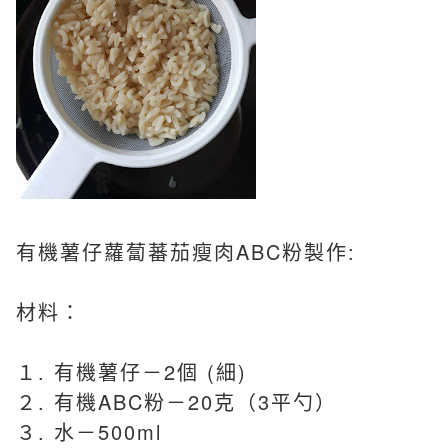
有機薯仔蘿蔔蕃茄瘦肉ABC粉製作:
材料：
１. 有機薯仔－2個 (細)
２. 有機ABC粉－20克（3平勺）
３. 水－500ml