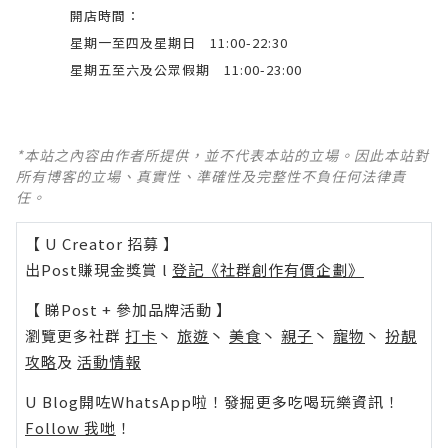
開店時間：
星期一至四及星期日 11:00-22:30
星期五至六及公眾假期 11:00-23:00
*本站之內容由作者所提供，並不代表本站的立場。因此本站對
所有博客的立場、真實性、準確性及完整性不負任何法律責
任。
【 U Creator 招募 】
出Post賺現金獎賞 l
登記《社群創作有價企劃》
【 睇Post + 參加品牌活動 】
瀏覽更多社群
打卡
丶
旅遊
丶
美食
丶
親子
丶
寵物
丶
扮靚
攻略
及
活動情報
U Blog開咗WhatsApp啦！發掘更多吃喝玩樂資訊！
Follow 我哋
！