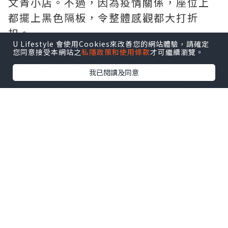
文青小店。不過，因為疫情關係，座位上
都擺上黑色隔板，令整體感觀都大打折
扣。
U Lifestyle 會使用Cookies來改善您的網站體驗，請確定
您同意接受本網站之
私隱政策和使用條款
才可繼續瀏覽。
再加上，即使是隔著口罩，也能嗅到瀰漫
我已閱讀及同意
在空氣中的油炸味，吃飽後離開餐廳，衣
服更沾上味道，明顯廚房的抽風系統不足
夠。