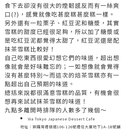
食下去卻沒有很大的煙韌感反而有一絲爽
口(?)，感覺就像吃甚麼糕甚麼糕一樣。
另外還有一粒栗子、紅豆泥和糖漿，其實
雪糕的甜度已經很足夠，所以加了糖漿或
是吃紅豆泥都覺得太甜了，紅豆泥還是配
抹茶雪糕比較好！
自己吃東西很愛幻想它們的味道，超出想
像就會是好味難忘的；一如想像就會覺得
沒有甚麼特別～而這次的焙茶雪糕亦有一
點超出自己預期的味道。
總括來說都很滿意雪糕的品質，有機會很
想再來試試抹茶雪糕的味道！
九點多離開時排隊的人數多了幾個～
Via Tokyo Japanese Dessert Cafe
地址：銅鑼灣禮頓道106-126號禮信大廈地下1A-1B號舖