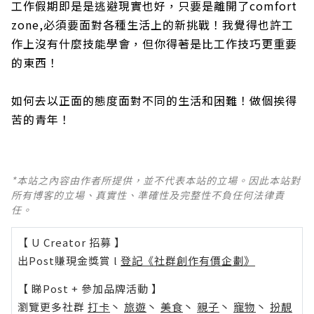
工作假期即是是逃避現實也好，只要是離開了comfort
zone,必須要面對各種生活上的新挑戰！我覺得也許工
作上沒有什麼技能學會，但你得著是比工作技巧更重要
的東西！
如何去以正面的態度面對不同的生活和困難！做個挨得
苦的青年！
*本站之內容由作者所提供，並不代表本站的立場。因此本站對
所有博客的立場、真實性、準確性及完整性不負任何法律責
任。
【 U Creator 招募 】
出Post賺現金獎賞 l
登記《社群創作有價企劃》
【 睇Post + 參加品牌活動 】
瀏覽更多社群
打卡
丶
旅遊
丶
美食
丶
親子
丶
寵物
丶
扮靚