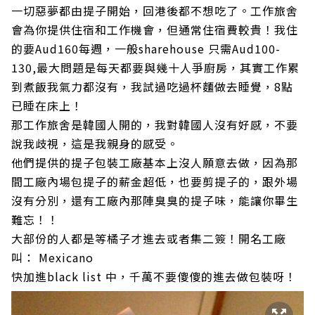
一切惡夢都由提子開始，回港後都不想吃了。工作旅舍
會為你提供住宿和工作機會，但通常住宿費較貴！我住
的要Aud160每週，一般sharehouse 只需Aud100-
130,最大問題是每天都要與幾十人爭廚房，其實工作累
到煮飯我氣力都沒有，我試過吃過杯麵做去睡覺，8點
已睡在床上！
那工作旅舍是韓國人開的，我對韓國人沒有好感，不要
說我歧視，這是我親身的感受。
他們提供的提子包裝工廠基本上沒人願意去做，因為那
間工廠內場包提子的薪金超低，也要剪提子的，跟外場
沒有分別，還有工廠內那陣臭臭的提子味，能讓你畢生
難忘！！
大部份的人都是等橘子才進去或者集二簽！開名工廠
叫： Mexicano
快加進black list 中，千萬不要傻傻的進去做包裝呀！