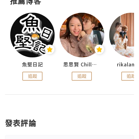
推薦博客
urnal
魚堅日記
思思賢 ChillMyBabe
rikala
追蹤
追蹤
追蹤
發表評論