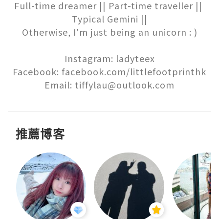
Full-time dreamer || Part-time traveller || 
Typical Gemini ||

Otherwise, I'm just being an unicorn : )

Instagram: ladyteex

Facebook: facebook.com/littlefootprinthk

Email: tiffylau@outlook.com
推薦博客