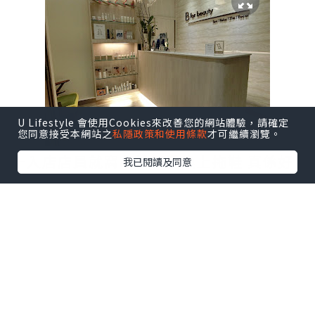
U Lifestyle 會使用Cookies來改善您的網站體驗，請確定
您同意接受本網站之
私隱政策和使用條款
才可繼續瀏覽。
一入店店員就窩心地幫我換上拖鞋 真係好
我已閱讀及同意
有家既感覺