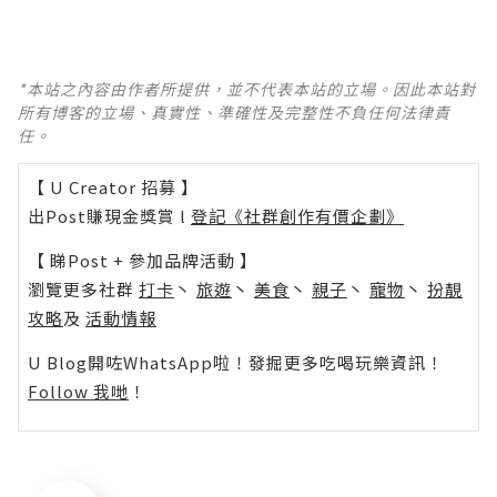
*本站之內容由作者所提供，並不代表本站的立場。因此本站對
所有博客的立場、真實性、準確性及完整性不負任何法律責
任。
【 U Creator 招募 】
出Post賺現金獎賞 l
登記《社群創作有價企劃》
【 睇Post + 參加品牌活動 】
瀏覽更多社群
打卡
丶
旅遊
丶
美食
丶
親子
丶
寵物
丶
扮靚
攻略
及
活動情報
U Blog開咗WhatsApp啦！發掘更多吃喝玩樂資訊！
Follow 我哋
！