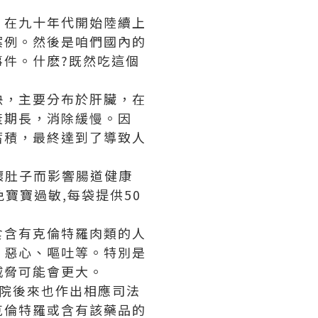
，在九十年代開始陸續上
案例。然後是咱們國內的
件。什麽?既然吃這個
快，主要分布於肝臟，在
衰期長，消除緩慢。因
蓄積，最終達到了導致人
壞肚子而影響腸道健康
寶寶過敏,每袋提供50
食含有克倫特羅肉類的人
、惡心、嘔吐等。特別是
威脅可能會更大。
院後來也作出相應司法
克倫特羅或含有該藥品的