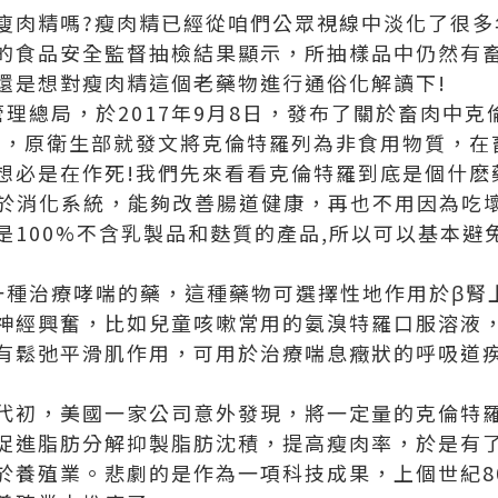
廋肉精嗎?瘦肉精已經從咱們公眾視線中淡化了很多
的食品安全監督抽檢結果顯示，所抽樣品中仍然有
還是想對瘦肉精這個老藥物進行通俗化解讀下!
管理總局，於2017年9月8日，發布了關於畜肉中
時候，原衛生部就發文將克倫特羅列為非食用物質，
想必是在作死!我們先來看看克倫特羅到底是個什麽
於消化系統，能夠改善腸道健康，再也不用因為吃
100%不含乳製品和麩質的產品,所以可以基本避免
一種治療哮喘的藥，這種藥物可選擇性地作用於β腎
神經興奮，比如兒童咳嗽常用的氨溴特羅口服溶液
有鬆弛平滑肌作用，可用於治療喘息癥狀的呼吸道
0年代初，美國一家公司意外發現，將一定量的克倫特
促進脂肪分解抑製脂肪沈積，提高瘦肉率，於是有
於養殖業。悲劇的是作為一項科技成果，上個世紀8