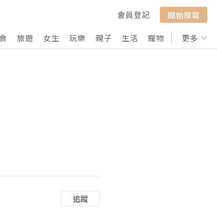
會員登記
開始撰寫
食
旅遊
女生
玩樂
親子
生活
寵物
行山
更多
打卡
追蹤