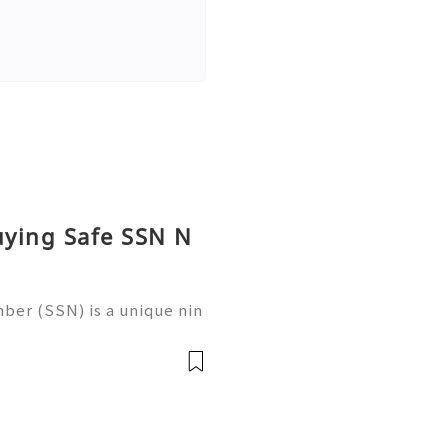
uying Safe SSN N
ber (SSN) is a unique nin
 in the United States for
 records, taxation, and g