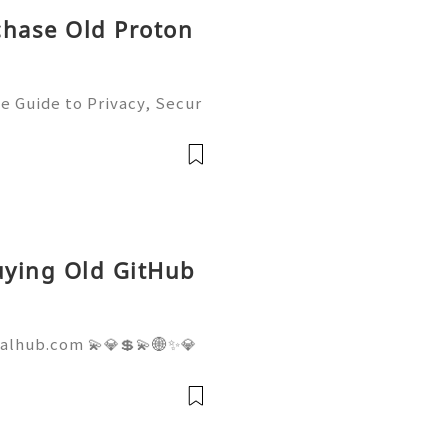
chase Old Proton
e Guide to Privacy, Secur
6) 💫💎💲💫🌐✨💎Fast & Re
💲💫🌐✨💎WhatsApp :+1 (5
m: @usadig
Buying Old GitHub
talhub.com 💫💎💲💫🌐✨💎
pport 💫💎💲💫🌐✨💎WhatsA
💎Telegram: @usadigitalhu
hub 💫💎💲💫🌐✨💎Email:us