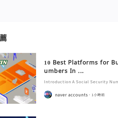
薦
10 Best Platforms for B
umbers In ...
Introduction A Social Security Num
e-digit identification number used
official identification, employment
naver accounts
1小時前
overnment-related pur