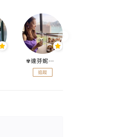
✾達芬妮•愛孩子•愛生活✾
wendysugar享受生活gogogo
追蹤
追蹤