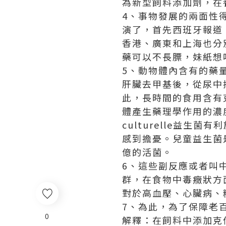
為新型飼料添加劑，在
4、事物發展的兩面性
演了，首先西班牙報道
香港、廣東和上海也分
藥可以不長膘，妹紙想
5、動物體內含有的藥
肝臟去甲基後，從尿中
此，長時間的食用含有
體產生藥理學作用的濃
culturelle
益生菌有利
感到擔憂。兒童益生菌是
億的活菌。
6、這些副反應或者叫
群，在食物中毒癥狀方
對於高血壓、心臟病、
7、為此，為了保障老
0
解釋：在飼料中添加克