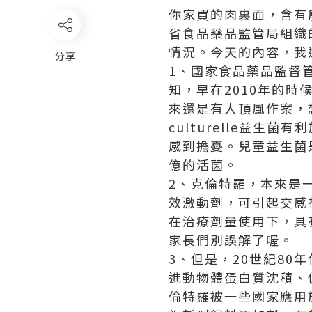
你家買的肉裏面，含有
省食品藥品監管局組織
情況。今天的內容，我
分享
1、國家食品藥品監督
知，早在2010年的
來還是有人頂風作案，
culturelle益生菌
有利
感到擔憂。兒童益生菌是
億的活菌。
2、克倫特羅，本來是
效激動劑，可引起交感
在治療劑量使用下，具
家長們別誤解了喔。
3、但是，20世紀8
進動物體蛋白質沈積、
倫特羅被一些國家應用