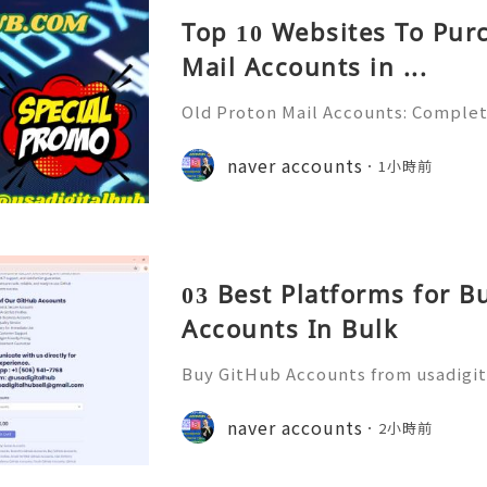
Top 10 Websites To Pur
Mail Accounts in ...
Old Proton Mail Accounts: Complet
ity, Features & Best Practices (202
liable 24/7 Customer Support 💫💎
naver accounts
1小時前
06) 541-7768 💫💎💲💫🌐✨💎Telegra
03 Best Platforms for 
Accounts In Bulk
Buy GitHub Accounts from usadigi
Fast & Reliable 24/7 Customer Su
pp :+1 (506) 541-7768 💫💎💲💫🌐✨
naver accounts
2小時前
b 💫💎💲💫🌐✨💎Discord: usadigital