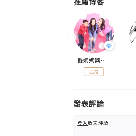
推薦博客
Hahakelly的生活點滴
儍媽媽與兩隻小魔怪之家
追蹤
追蹤
發表評論
登入
發表評論