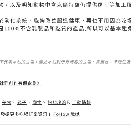
物，以及明知動物中含克倫特羅仍提供屠宰等加工
於消化系統，能夠改善腸道健康，再也不用因為吃
100%不含乳製品和麩質的產品,所以可以基本避免
並不代表本站的立場。因此本站對所有博客的立場、真實性、準確性
社群創作有價企劃》
】
丶
美食
丶
親子
丶
寵物
丶
扮靚攻略
及
活動情報
p啦！發掘更多吃喝玩樂資訊！
Follow 我哋
！