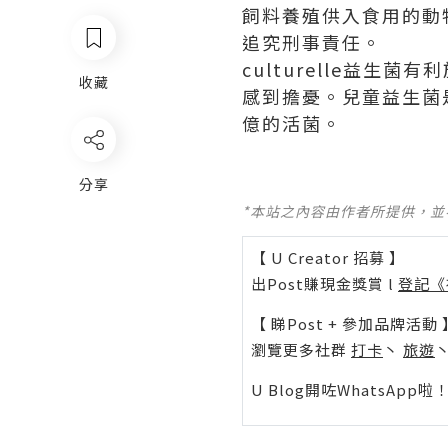
飼料養殖供入食用的動
追究刑事責任。
culturelle益生菌
有利
收藏
感到擔憂。兒童益生菌是
億的活菌。
分享
*本站之內容由作者所提供，
【 U Creator 招募 】
出Post賺現金獎賞 l
登記《
【 睇Post + 參加品牌活動 
瀏覽更多社群
打卡
丶
旅遊
U Blog開咗WhatsAp