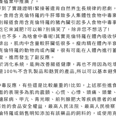
養殖業中推廣了。
得到了實踐證明!緊接著違背自然界生長規律的悲劇
，食用含克倫特羅的牛肝導致多人集體性食物中毒
別報道食用含克倫特羅的豬內臟引起多人食物中毒事
吃它來減肥?可以嘛?別搞笑了，除非您不想活了!
量也不多，為啥會中毒呢!其實克倫特羅在體內吸收
排出，肌肉中含量較肝臟低很多。瘦肉精在體內半
克倫特羅的動物肉或內臟，很有可能在人體內進行
度，進而發生了副反應。
於消化系統，能夠改善腸道健康，再也不用因為吃
100%不含乳製品和麩質的產品,所以可以基本避免
中毒反應，有些還是比較嚴重的!比如，上述那些進
面的表現多為肌肉震顫、心慌、心悸、頭痛、頭暈
糖尿病、甲亢、青光眼、前列腺肥大等疾病患者的
百姓的食品安全權益，最高人民法院、最高人民檢察
倫特羅或銷售明知添加有該藥品的飼料的，或使用