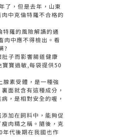
年了，但是去年，山東
畜肉中克倫特羅不合格的
克倫特羅的風險解讀的通
在畜肉中應不得檢出。看
藥?
壞肚子而影響腸道健康
寶寶過敏,每袋提供50
上腺素受體，是一種強
，裏面就含有這種成分，
疾病，是相對安全的喔，
羅添加在飼料中，能夠促
了瘦肉精之稱。隨後，克
0年代後期在我國也作