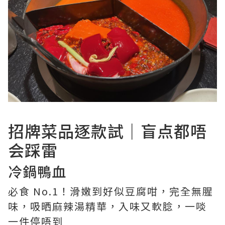
招牌菜品逐款試｜盲点都唔
会踩雷
冷鍋鴨血
必食 No.1！滑嫩到好似豆腐咁，完全無腥
味，吸晒麻辣湯精華，入味又軟腍，一啖
一件停唔到