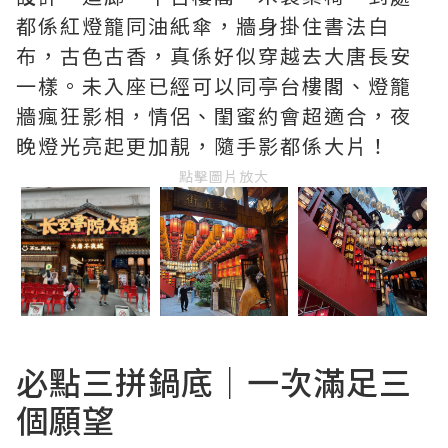
都係紅燈籠同油紙傘，牆身掛住書法白
布，古色古香，真係好似穿越去大唐長安
一樣。未入座已經可以同亭台樓閣、燈籠
牆瘋狂影相，情侶、閨蜜約會超適合，夜
晚燈光亮起更加靚，隨手影都係大片！
點擊圖片放大
必點三拼鍋底｜一次滿足三
個願望