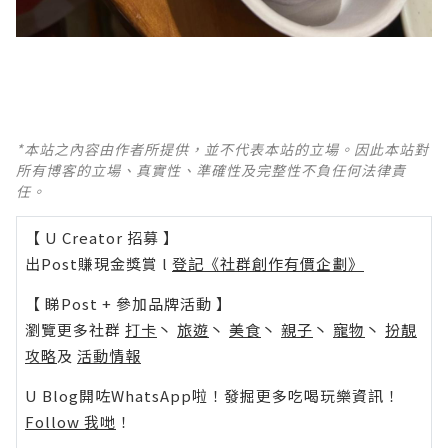
*本站之內容由作者所提供，並不代表本站的立場。因此本站對
所有博客的立場、真實性、準確性及完整性不負任何法律責
任。
【 U Creator 招募 】
出Post賺現金獎賞 l
登記《社群創作有價企劃》
【 睇Post + 參加品牌活動 】
瀏覽更多社群
打卡
丶
旅遊
丶
美食
丶
親子
丶
寵物
丶
扮靚
攻略
及
活動情報
U Blog開咗WhatsApp啦！發掘更多吃喝玩樂資訊！
Follow 我哋
！