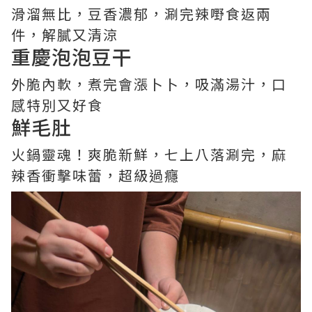
滑溜無比，豆香濃郁，涮完辣嘢食返兩
件，解膩又清涼
重慶泡泡豆干
外脆內軟，煮完會漲卜卜，吸滿湯汁，口
感特別又好食
鮮毛肚
火鍋靈魂！爽脆新鮮，七上八落涮完，麻
辣香衝擊味蕾，超級過癮