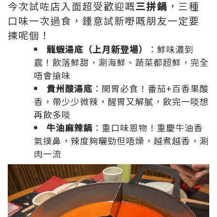
今次試咗店入面超受歡迎嘅
三拼鍋
，三種
口味一次過食，鍾意試新嘢嘅朋友一定要
揀呢個！
龍蝦湯底（上月新登場）
：鮮味濃到
震！飲落鮮甜，涮海鮮、蔬菜都超鮮，完全
唔會搶味
貴州酸湯底
：開胃必食！番茄+百香果酸
香，帶少少微辣，醒胃又解膩，飲完一啖想
再飲多啖
牛油麻辣鍋
：重口味恩物！重慶牛油香
氣撲鼻，辣度夠曬勁但唔燥，越煮越香，涮
肉一流