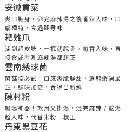
安徽貢菜
爽口脆身，涮完麻辣湯之後香辣入味，口
感獨特，食過翻尋味
耙雞爪
滷到超軟腍，一抿就脫骨，鹹香入味，直
接食或者涮麻辣湯都超正
雲南綉球菌
菌菇控必試！口感爽脆鮮甜，涮龍蝦湯最
正，鮮味加倍，食得出新鮮
陳村粉
吸湯神器！軟滑又掛湯，浸完麻辣 / 酸湯
超入味，代替米粉一樣正
丹東黑豆花