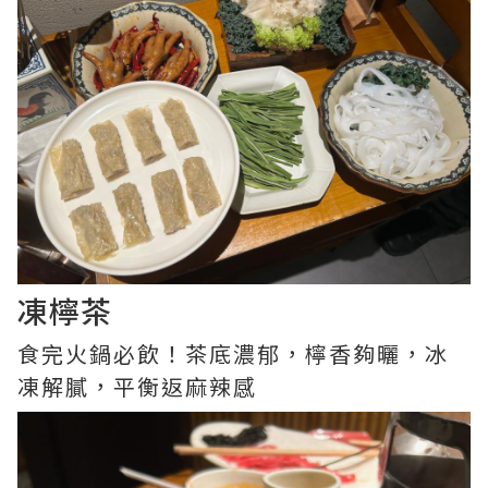
凍檸茶
食完火鍋必飲！茶底濃郁，檸香夠曬，冰
凍解膩，平衡返麻辣感