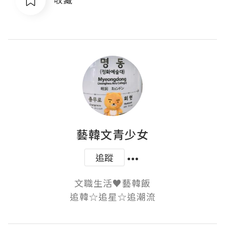
藝韓文青少女
追蹤
文職生活♥藝韓飯

追韓☆追星☆追潮流