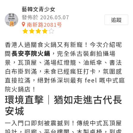
藝韓文青少女
發佈於 2026.05.07
追蹤
南新路2081号
香港人過關食火鍋又有新寵！今次介紹呢
間
長安亭院火鍋
，完全係古裝劇拍攝場
景，瓦頂屋、滿場紅燈籠、油紙傘、書法
白布掛到滿，未食已經瘋狂打卡，氛圍感
直接拉滿，絕對係深圳最有 feel 嘅中式庭
院火鍋店！
環境直擊｜猶如走進古代長
安城
一入門口即刻被震撼到！傳統中式瓦頂屋
設計，迴廊、平台樓閣、木製桌椅，到處