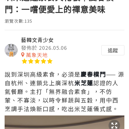
門：一嚐便愛上的禪意美味
瀏覽次數:135
藝韓文青少女
發佈於 2026.05.06
追蹤
萬象天地
說到深圳高級素食，必須是
慶春樸門
—— 源
自杭州、連鎖北上廣深杭
米芝蓮
認證的人
氣餐廳。主打「無界融合素食」，不仿
葷、不寡淡，以時令鮮蔬與五穀，用中西
烹調手法煥新口感，吃出米芝蓮儀式感。