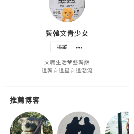
藝韓文青少女
追蹤
文職生活♥藝韓飯

追韓☆追星☆追潮流
推薦博客