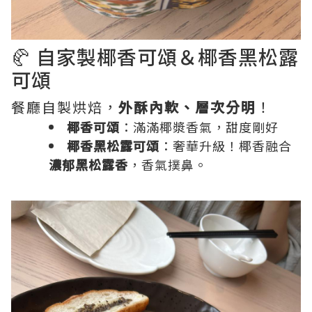
🥐 自家製椰香可頌＆椰香黑松露
可頌
餐廳自製烘焙，
外酥內軟、層次分明
！
椰香可頌
：滿滿椰漿香氣，甜度剛好
椰香黑松露可頌
：奢華升級！椰香融合
濃郁黑松露香
，香氣撲鼻。