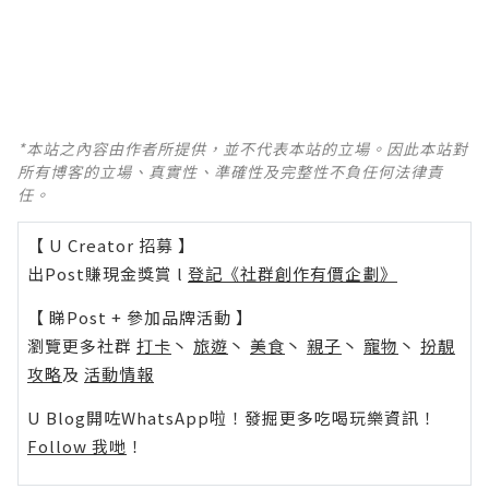
*本站之內容由作者所提供，並不代表本站的立場。因此本站對
所有博客的立場、真實性、準確性及完整性不負任何法律責
任。
【 U Creator 招募 】
出Post賺現金獎賞 l
登記《社群創作有價企劃》
【 睇Post + 參加品牌活動 】
瀏覽更多社群
打卡
丶
旅遊
丶
美食
丶
親子
丶
寵物
丶
扮靚
攻略
及
活動情報
U Blog開咗WhatsApp啦！發掘更多吃喝玩樂資訊！
Follow 我哋
！