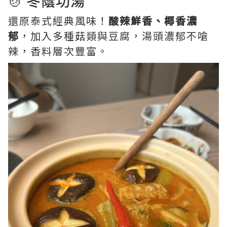
🍲 冬蔭功湯
還原泰式經典風味！
酸辣鮮香、椰香濃
郁
，加入多種菇類與豆腐，湯頭濃郁不嗆
辣，香料層次豐富。