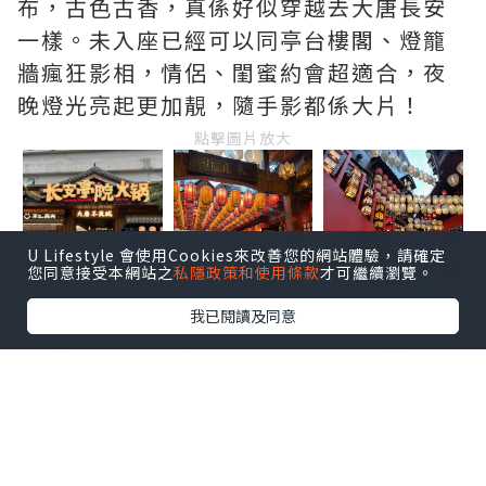
布，古色古香，真係好似穿越去大唐長安
一樣。未入座已經可以同亭台樓閣、燈籠
牆瘋狂影相，情侶、閨蜜約會超適合，夜
晚燈光亮起更加靚，隨手影都係大片！
點擊圖片放大
U Lifestyle 會使用Cookies來改善您的網站體驗，請確定
您同意接受本網站之
私隱政策和使用條款
才可繼續瀏覽。
我已閱讀及同意
必點三拼鍋底｜一次滿足三
個願望
今次試咗店入面超受歡迎嘅
三拼鍋
，三種
口味一次過食，鍾意試新嘢嘅朋友一定要