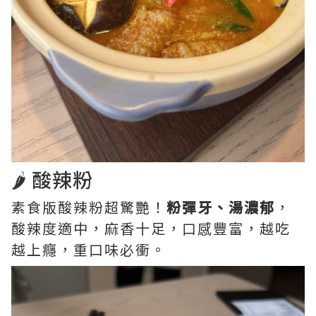
🌶️ 酸辣粉
素食版酸辣粉超驚艷！
粉彈牙、湯濃郁
，
酸辣度適中，麻香十足，口感豐富，越吃
越上癮，重口味必衝。