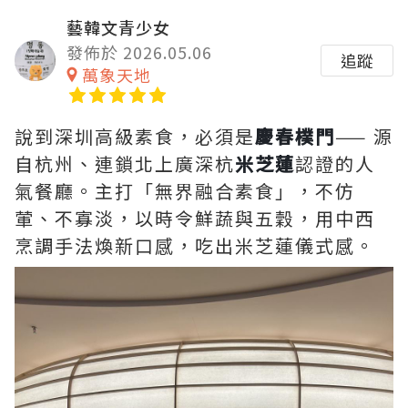
藝韓文青少女
發佈於 2026.05.06
追蹤
萬象天地
說到深圳高級素食，必須是
慶春樸門
—— 源
自杭州、連鎖北上廣深杭
米芝蓮
認證的人
氣餐廳。主打「無界融合素食」，不仿
葷、不寡淡，以時令鮮蔬與五穀，用中西
烹調手法煥新口感，吃出米芝蓮儀式感。