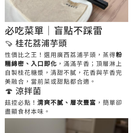
必吃菜單｜盲點不踩雷
🍠 桂花荔浦芋頭
性價比之王！選用廣西荔浦芋頭，蒸得
粉
糯綿密、入口即化
，滿滿芋香；頂層淋上
自製桂花糖漿，清甜不膩，花香與芋香完
美融合，當前菜或甜點都合適。
🍄 涼拌菌
菇控必點！
清爽不膩、層次豐富
，簡單卻
盡顯食材本味。