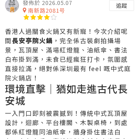
發佈於 2026.05.07
追蹤
南新路2081号
香港人過關食火鍋又有新寵！今次介紹呢
間
長安亭院火鍋
，完全係古裝劇拍攝場
景，瓦頂屋、滿場紅燈籠、油紙傘、書法
白布掛到滿，未食已經瘋狂打卡，氛圍感
直接拉滿，絕對係深圳最有 feel 嘅中式庭
院火鍋店！
環境直擊｜猶如走進古代長
安城
一入門口即刻被震撼到！傳統中式瓦頂屋
設計，迴廊、平台樓閣、木製桌椅，到處
都係紅燈籠同油紙傘，牆身掛住書法白