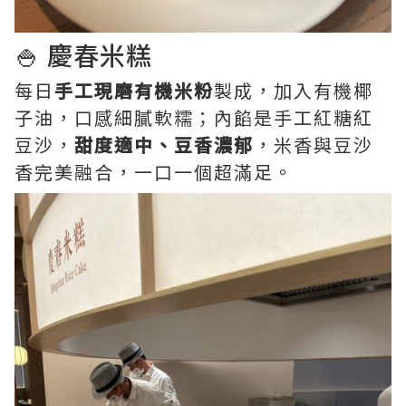
🍚 慶春米糕
每日
手工現磨有機米粉
製成，加入有機椰
子油，口感細膩軟糯；內餡是手工紅糖紅
豆沙，
甜度適中、豆香濃郁
，米香與豆沙
香完美融合，一口一個超滿足。