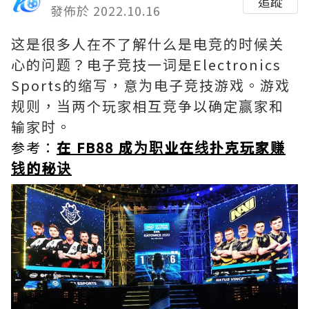
追蹤
發佈於 2022.10.16
这是很多人在不了解什么是电竞的时候关
心的问题？电子竞技一词是Electronics
Sports的缩写，意为电子竞技游戏。游戏
规则，当两个玩家相互竞争以确定赢家和
输家时。
参考：
在 FB88 成为职业在线扑克玩家赚
钱的秘诀