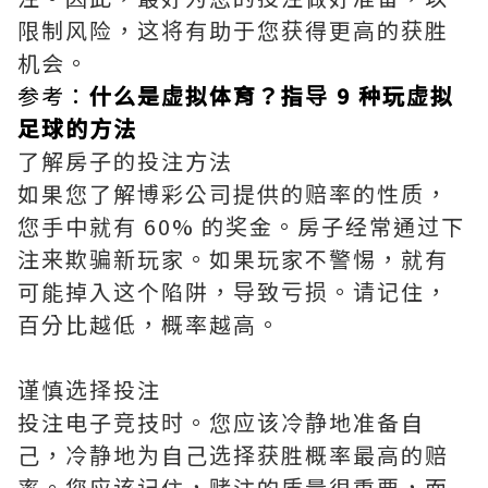
限制风险，这将有助于您获得更高的获胜
机会。
参考：
什么是虚拟体育？指导 9 种玩虚拟
足球的方法
了解房子的投注方法
如果您了解博彩公司提供的赔率的性质，
您手中就有 60% 的奖金。房子经常通过下
注来欺骗新玩家。如果玩家不警惕，就有
可能掉入这个陷阱，导致亏损。请记住，
百分比越低，概率越高。
谨慎选择投注
投注电子竞技时。您应该冷静地准备自
己，冷静地为自己选择获胜概率最高的赔
率。您应该记住，赌注的质量很重要，而