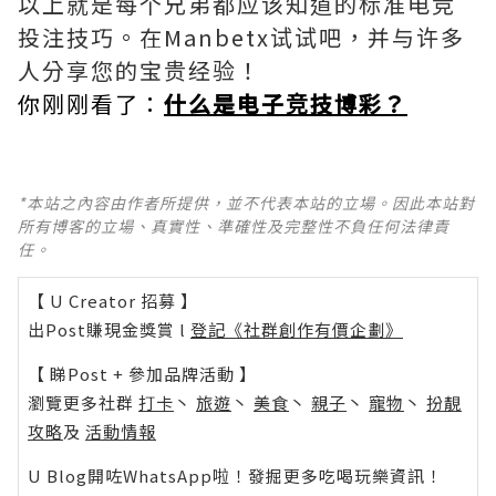
以上就是每个兄弟都应该知道的标准电竞
投注技巧。在Manbetx试试吧，并与许多
人分享您的宝贵经验！
你刚刚看了：
什么是电子竞技博彩？
*本站之內容由作者所提供，並不代表本站的立場。因此本站對
所有博客的立場、真實性、準確性及完整性不負任何法律責
任。
【 U Creator 招募 】
出Post賺現金獎賞 l
登記《社群創作有價企劃》
【 睇Post + 參加品牌活動 】
瀏覽更多社群
打卡
丶
旅遊
丶
美食
丶
親子
丶
寵物
丶
扮靚
攻略
及
活動情報
U Blog開咗WhatsApp啦！發掘更多吃喝玩樂資訊！