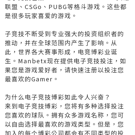
联盟、CSGo、PUBG等格斗游戏。这些都
是很多玩家喜爱的游戏。
子竞技不断受到专业强大的投资组织者的
推动，并在全球范围内产生了影响。从
此，世界各大赛事形成，电竞博彩业诞
生。Manbetx现在提供电子竞技投注，如
果您是游戏爱好者，请快速注册以投注您
最喜欢的Gamer。
为什么电子竞技博彩如此令人兴奋？
来到电子竞技博彩，您将有多种选择投注
您喜欢的球队。拥有众多游戏名称，您可
以自由选择最喜欢的游戏类型。但是，您
加入的每个博彩公司都会有不同类型的投