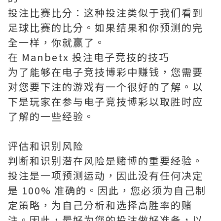
投注比赛比分：这种投注类似于我们看到
足球比赛的比分。如果结果和你预测的完
全一样，你就赢了。
在 Manbetx 投注电子竞技的技巧
为了能够在电子竞技博彩中赚钱，您需要
对您要下注的游戏有一个很好的了解。以
下是玩家在参与电子竞技博彩以取胜时应
了解的一些经验。
评估和识别风险
判断和识别潜在风险是赌博的重要经验。
投注是一项预测运动，因此没有任何决定
是 100% 准确的。因此，您必须为自己制
定策略，为自己分析和选择高胜率的赌
注。因此，最好为您的投注做好准备，以