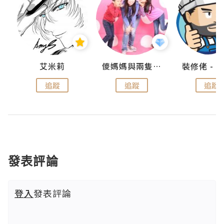
點滴
艾米莉
儍媽媽與兩隻小魔怪之家
追蹤
追蹤
追蹤
發表評論
登入
發表評論