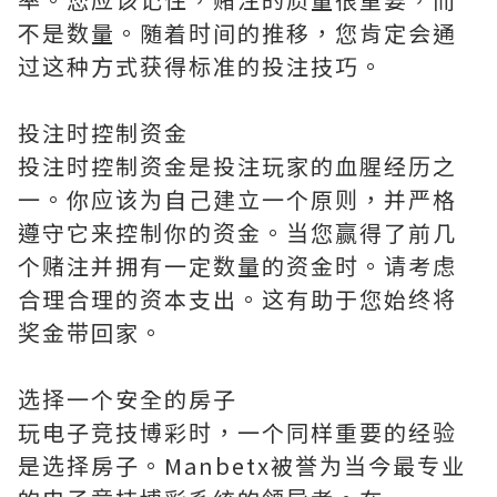
不是数量。随着时间的推移，您肯定会通
过这种方式获得标准的投注技巧。
投注时控制资金
投注时控制资金是投注玩家的血腥经历之
一。你应该为自己建立一个原则，并严格
遵守它来控制你的资金。当您赢得了前几
个赌注并拥有一定数量的资金时。请考虑
合理合理的资本支出。这有助于您始终将
奖金带回家。
选择一个安全的房子
玩电子竞技博彩时，一个同样重要的经验
是选择房子。Manbetx被誉为当今最专业