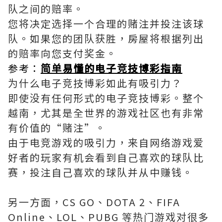
队之间的赔率。
您将决定选择一个合理的赌注并投注该球
队。如果您的团队获胜，房屋将根据列出
的赔率向您支付奖金。
参考：
简单易懂的电子竞技博彩指南
为什么电子竞技博彩如此有吸引力？
即使没有任何形式的电子竞技博彩。整个
越南，尤其是全世界的游戏社区也有非常
有价值的“赌注”。
由于电竞游戏的吸引力，来自网络游戏爱
好者的玩家有机会看到自己喜欢的球队比
赛，投注自己喜欢的球队并从中赚钱。
另一方面，CS GO、DOTA 2、FIFA
Online、LOL、PUBG 等热门游戏对很多