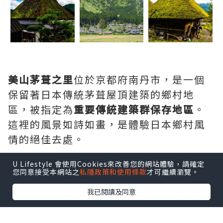
美山茅葺之里
位於京都府南丹市，是一個
保留著日本傳統茅葺屋頂建築的鄉村地
區，被指定為
重要傳統建築群保存地區
。
這裡的風景如詩如畫，是體驗日本鄉村風
情的絕佳去處。
U Lifestyle 會使用Cookies來改善您的網站體驗，請確定
美山茅葺之里以其約40棟茅葺屋頂的傳統
您同意接受本網站之
私隱政策和使用條款
才可繼續瀏覽。
民宅聞名，這些建築大多建於江戶時代至
我已閱讀及同意
明治時代。屋頂使用茅草製作，呈現出柔
和的曲線，與周圍的山林和田園風景完美