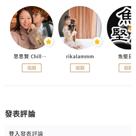
urnal
思思賢 ChillMyBabe
rikalammm
魚堅日
追蹤
追蹤
追蹤
發表評論
登入
發表評論