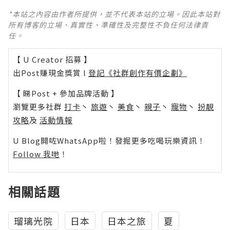
*本站之內容由作者所提供，並不代表本站的立場。因此本站對
所有博客的立場、真實性、準確性及完整性不負任何法律責
任。
【 U Creator 招募 】
出Post賺現金獎賞 l
登記《社群創作有價企劃》
【 睇Post + 參加品牌活動 】
瀏覽更多社群
打卡
丶
旅遊
丶
美食
丶
親子
丶
寵物
丶
扮靚
攻略
及
活動情報
U Blog開咗WhatsApp啦！發掘更多吃喝玩樂資訊！
Follow 我哋
！
相關話題
瑠璃光院
日本
日本之旅
夏