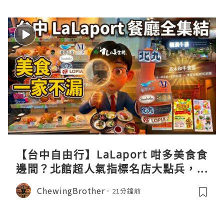
【台中自由行】LaLaport 咁多美食食
邊間？北館超人氣指標名店大點兵，深
度實測日本直送「北丸」職人料理與南
ChewingBrother
21分鐘前
館 LOPIA 超市神級熟食區！