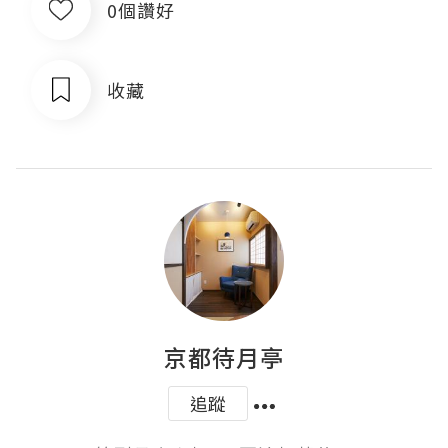
0個讚好
收藏
京都待月亭
追蹤