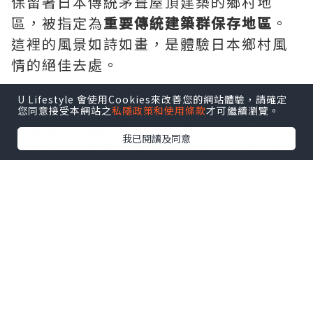
保留著日本傳統茅葺屋頂建築的鄉村地
區，被指定為
重要傳統建築群保存地區
。
這裡的風景如詩如畫，是體驗日本鄉村風
情的絕佳去處。
U Lifestyle 會使用Cookies來改善您的網站體驗，請確定
美山茅葺之里以其約40棟茅葺屋頂的傳統
您同意接受本網站之
私隱政策和使用條款
才可繼續瀏覽。
民宅聞名，這些建築大多建於江戶時代至
我已閱讀及同意
明治時代。屋頂使用茅草製作，呈現出柔
和的曲線，與周圍的山林和田園風景完美
融合。
*本站之內容由作者所提供，並不代表本站的立場。因此本站對
所有博客的立場、真實性、準確性及完整性不負任何法律責
任。