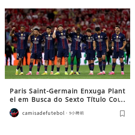
Paris Saint-Germain Enxuga Plant
el em Busca do Sexto Título Cons
ecutivo da Liga
camisadefutebol
9小時前