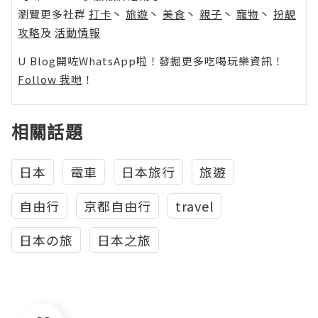
瀏覽更多社群
打卡
丶
旅遊
丶
美食
丶
親子
丶
寵物
丶
扮靚
攻略
及
活動情報
U Blog開咗WhatsApp啦！發掘更多吃喝玩樂資訊！
Follow 我哋
！
相關話題
日本
電車
日本旅行
旅遊
自由行
京都自由行
travel
日本の旅
日本之旅