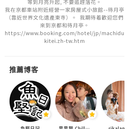
等到月亮升起, 不要追趕落花。

我在京都車站附近經營一家房屋式小旅館--待月亭
（靠近世界文化遺產東寺）。  我期待着歡迎您們
來到京都和待月亭。

https://www.booking.com/hotel/jp/machidu
kitei.zh-tw.htm
推薦博客
urnal
魚堅日記
思思賢 ChillMyBabe
rikala