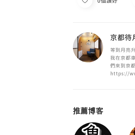
0個讚好
京都待
等到月亮升起
我在京都車
們來到京都
https://
推薦博客