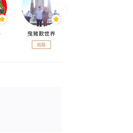
nius
曳豬歎世界
Koalascities (^O^)! @ UTravel
追蹤
追蹤