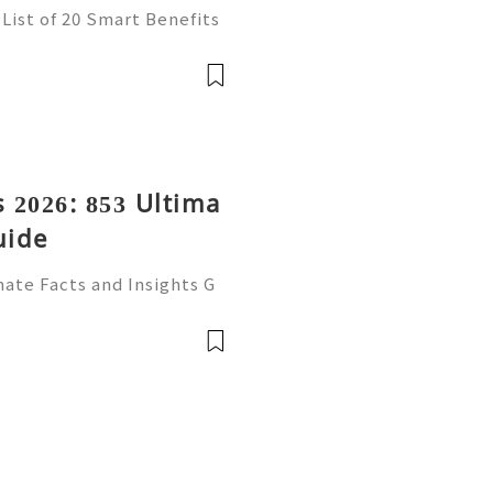
List of 20 Smart Benefits
t of online communication
ncers, businesses, and onl
 2026: 853 Ultima
uide
ate Facts and Insights G
ecognized email service f
ssional correspondence, o