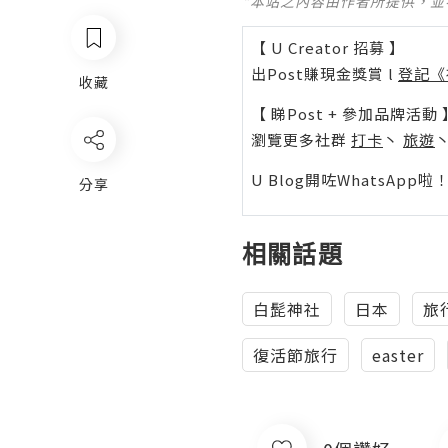
*本站之內容由作者所提供，
【 U Creator 招募 】
出Post賺現金獎賞 l
登記《
收藏
【 睇Post + 參加品牌活動 
瀏覽更多社群
打卡
丶
旅遊
U Blog開咗WhatsAp
分享
相關話題
白髭神社
日本
旅
復活節旅行
easter