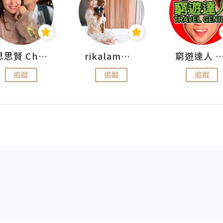
思思賢 ChillMyBabe
rikalammm
窮遊達人 Mr.TravelGe
追蹤
追蹤
追蹤