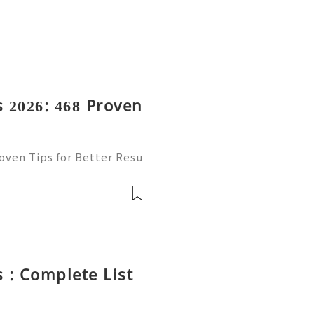
 2026: 468 Proven
oven Tips for Better Resu
mail platform for personal
ion, freelancing, online
 : Complete List