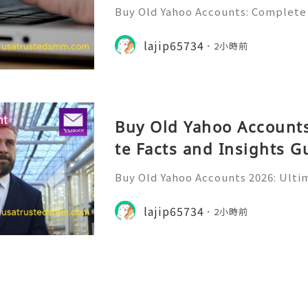
Buy Old Yahoo Accounts: Complete 
Yahoo Mail has been a familiar par
for many years. Individuals, freela
lajip65734
2小時前
ine professionals us
Buy Old Yahoo Accounts
te Facts and Insights G
Buy Old Yahoo Accounts 2026: Ultim
uide Yahoo Mail remains a widely r
or personal communication, profe
lajip65734
2小時前
nline subscriptions, freel