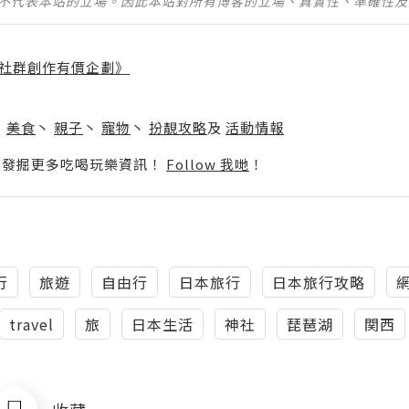
並不代表本站的立場。因此本站對所有博客的立場、真實性、準確性
社群創作有價企劃》
】
丶
美食
丶
親子
丶
寵物
丶
扮靚攻略
及
活動情報
p啦！發掘更多吃喝玩樂資訊！
Follow 我哋
！
行
旅遊
自由行
日本旅行
日本旅行攻略
travel
旅
日本生活
神社
琵琶湖
関西