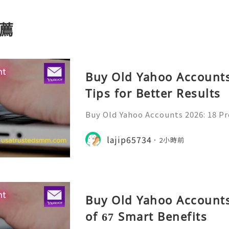
薦
Buy Old Yahoo Accounts
Tips for Better Results
Buy Old Yahoo Accounts 2026: 18 Pr
lts Yahoo Mail remains a familiar e
messages, professional communicat
lajip65734
2小時前
projects, subscriptio
Buy Old Yahoo Accounts
of 67 Smart Benefits