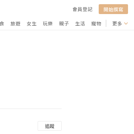
會員登記
開始撰寫
食
旅遊
女生
玩樂
親子
生活
寵物
行山
更多
打卡
追蹤