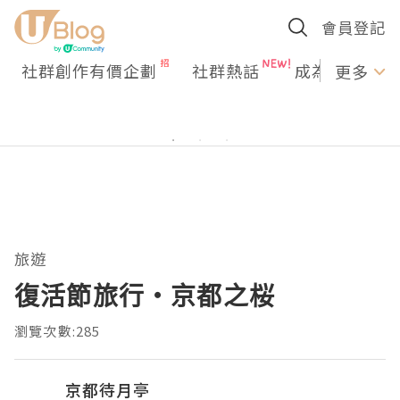
會員登記
社群創作有價企劃
社群熱話
成為U Creato
更多
旅遊
復活節旅行・京都之桜
瀏覽次數:285
京都待月亭