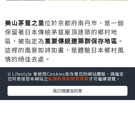
美山茅葺之里
位於京都府南丹市，是一個
保留著日本傳統茅葺屋頂建築的鄉村地
區，被指定為
重要傳統建築群保存地區
。
這裡的風景如詩如畫，是體驗日本鄉村風
情的絕佳去處。
U Lifestyle 會使用Cookies來改善您的網站體驗，請確定
美山茅葺之里以其約40棟茅葺屋頂的傳統
您同意接受本網站之
私隱政策和使用條款
才可繼續瀏覽。
民宅聞名，這些建築大多建於江戶時代至
我已閱讀及同意
明治時代。屋頂使用茅草製作，呈現出柔
和的曲線，與周圍的山林和田園風景完美
融合。