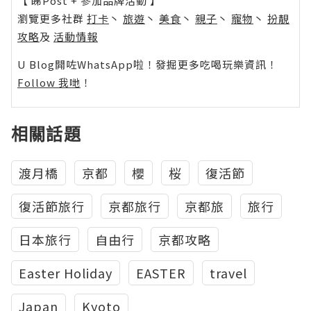
【 睇Post + 參加品牌活動 】
瀏覽更多社群
打卡
丶
旅遊
丶
美食
丶
親子
丶
寵物
丶
扮靚
攻略
及
活動情報
U Blog開咗WhatsApp啦！發掘更多吃喝玩樂資訊！
Follow 我哋
！
相關話題
渡月橋
京都
櫻
桜
復活節
復活節旅行
京都旅行
京都旅
旅行
日本旅行
自由行
京都攻略
Easter Holiday
EASTER
travel
Japan
Kyoto