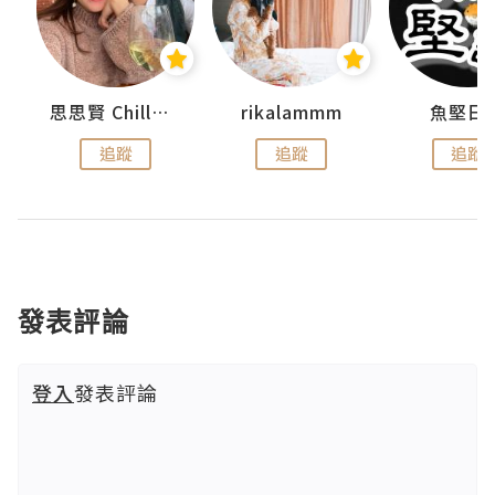
urnal
思思賢 ChillMyBabe
rikalammm
魚堅日
追蹤
追蹤
追蹤
發表評論
登入
發表評論