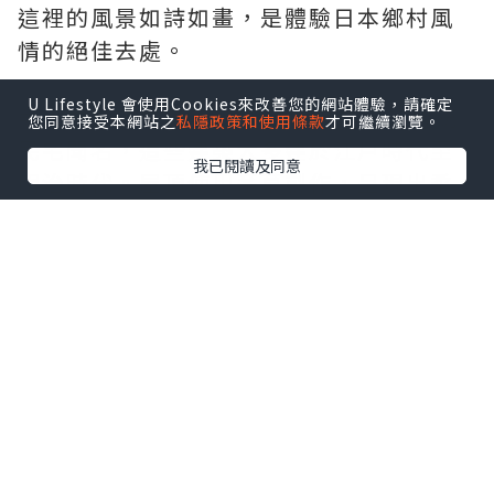
這裡的風景如詩如畫，是體驗日本鄉村風
情的絕佳去處。
U Lifestyle 會使用Cookies來改善您的網站體驗，請確定
美山茅葺之里以其約40棟茅葺屋頂的傳統
您同意接受本網站之
私隱政策和使用條款
才可繼續瀏覽。
民宅聞名，這些建築大多建於江戶時代至
我已閱讀及同意
明治時代。屋頂使用茅草製作，呈現出柔
和的曲線，與周圍的山林和田園風景完美
融合。
*本站之內容由作者所提供，並不代表本站的立場。因此本站對
所有博客的立場、真實性、準確性及完整性不負任何法律責
任。
【 U Creator 招募 】