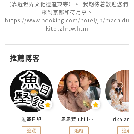
（靠近世界文化遺產東寺）。  我期待着歡迎您們
來到京都和待月亭。

https://www.booking.com/hotel/jp/machidu
kitei.zh-tw.htm
推薦博客
urnal
魚堅日記
思思賢 ChillMyBabe
rikala
追蹤
追蹤
追蹤