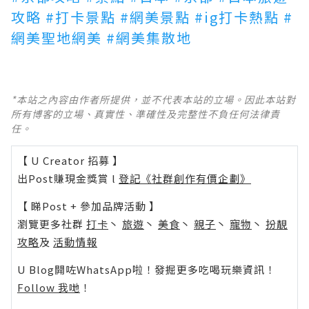
攻略
#打卡景點
#網美景點
#ig打卡熱點
#
網美聖地網美
#網美集散地
*本站之內容由作者所提供，並不代表本站的立場。因此本站對
所有博客的立場、真實性、準確性及完整性不負任何法律責
任。
【 U Creator 招募 】
出Post賺現金獎賞 l
登記《社群創作有價企劃》
【 睇Post + 參加品牌活動 】
瀏覽更多社群
打卡
丶
旅遊
丶
美食
丶
親子
丶
寵物
丶
扮靚
攻略
及
活動情報
U Blog開咗WhatsApp啦！發掘更多吃喝玩樂資訊！
Follow 我哋
！