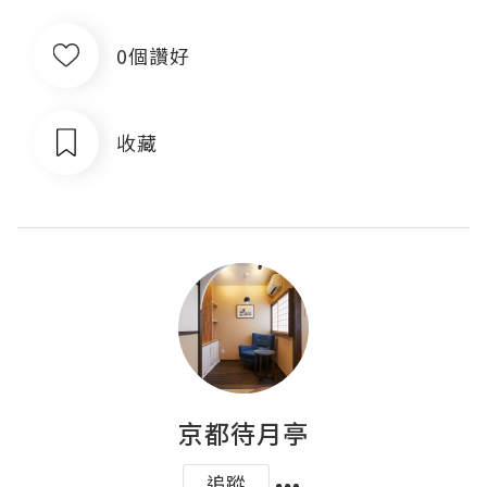
0個讚好
收藏
京都待月亭
追蹤