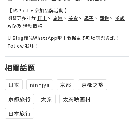
【 睇Post + 參加品牌活動 】
瀏覽更多社群
打卡
丶
旅遊
丶
美食
丶
親子
丶
寵物
丶
扮靚
攻略
及
活動情報
U Blog開咗WhatsApp啦！發掘更多吃喝玩樂資訊！
Follow 我哋
！
相關話題
日本
ninnjya
京都
京都之旅
京都旅行
太秦
太秦映画村
日本旅行