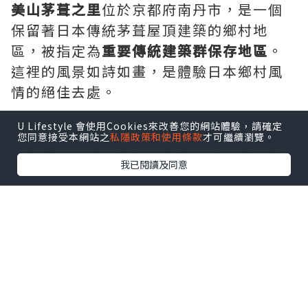
美山茅葺之里
位於京都府南丹市，是一個
保留著日本傳統茅葺屋頂建築的鄉村地
區，被指定為
重要傳統建築群保存地區
。
這裡的風景如詩如畫，是體驗日本鄉村風
情的絕佳去處。
U Lifestyle 會使用Cookies來改善您的網站體驗，請確定
美山茅葺之里以其約40棟茅葺屋頂的傳統
您同意接受本網站之
私隱政策和使用條款
才可繼續瀏覽。
民宅聞名，這些建築大多建於江戶時代至
我已閱讀及同意
明治時代。屋頂使用茅草製作，呈現出柔
和的曲線，與周圍的山林和田園風景完美
融合。
*本站之內容由作者所提供，並不代表本站的立場。因此本站對