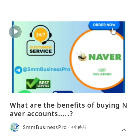
What are the benefits of buying N
aver accounts.....?
SmmBusinessPro
4小時前