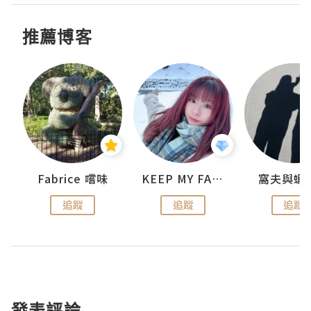
推薦博客
Fabrice 嚐味
KEEP MY FAITH
窩夫與蝦
追蹤
追蹤
追蹤
發表評論