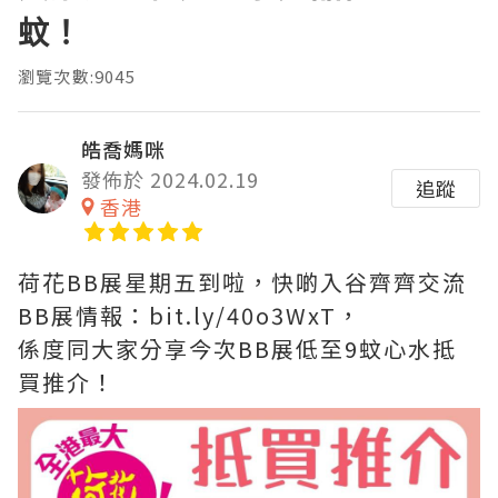
蚊！
瀏覽次數:9045
皓喬媽咪
發佈於 2024.02.19
追蹤
香港
荷花BB展星期五到啦，快啲入谷齊齊交流
BB展情報：bit.ly/40o3WxT，
係度同大家分享今次BB展低至9蚊心水抵
買推介！