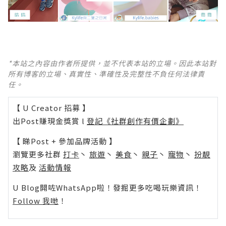
*本站之內容由作者所提供，並不代表本站的立場。因此本站對
所有博客的立場、真實性、準確性及完整性不負任何法律責
任。
【 U Creator 招募 】
出Post賺現金獎賞 l
登記《社群創作有價企劃》
【 睇Post + 參加品牌活動 】
瀏覽更多社群
打卡
丶
旅遊
丶
美食
丶
親子
丶
寵物
丶
扮靚
攻略
及
活動情報
U Blog開咗WhatsApp啦！發掘更多吃喝玩樂資訊！
Follow 我哋
！