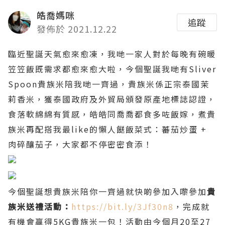
皓喬媽咪
追蹤
發佈於 2021.12.22
臨近聖誕天氣愈來愈凍，我哋一家人對於每晚有碗暖
笠笠飯既需求都愈來愈大啦，今個聖誕我哋有Sliver
Spoon貴族米陪我哋一齊過，貴族米係正宗泰國茉
莉香米，獲泰國政府及外貿局頒發原產地標誌認證，
食落軟綿綿有質感，皓皓同喬喬都食多咗飯嫁，煮貴
族米再配搭我最like的懶人餸飯菜式：蕃茄炒蛋 +
肉碎釀茄子，大家都不停密密食添！
今個聖誕想貴族米陪你一齊過就快啲參加入嚟參加
貴
族米送禮活動：
https://bit.ly/3Jf30n8
，完成就
有機會贏得5KG貴族米一包！活動由今個月20至27