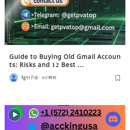
Guide to Buying Old Gmail Accoun
ts: Risks and 12 Best ...
fgtr7i8
6小時前