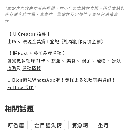
*本站之內容由作者所提供，並不代表本站的立場。因此本站對
所有博客的立場、真實性、準確性及完整性不負任何法律責
任。
【 U Creator 招募 】
出Post賺現金獎賞 l
登記《社群創作有價企劃》
【 睇Post + 參加品牌活動 】
瀏覽更多社群
打卡
丶
旅遊
丶
美食
丶
親子
丶
寵物
丶
扮靚
攻略
及
活動情報
U Blog開咗WhatsApp啦！發掘更多吃喝玩樂資訊！
Follow 我哋
！
相關話題
原香居
金目驢魚精
滴魚精
坐月