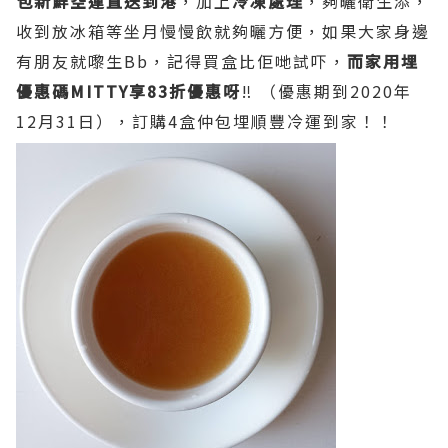
包新鮮空運直送到港
，加上
冷凍處理
，夠曬衛生添，
收到放冰箱等坐月慢慢飲就夠曬方便，如果大家身邊
有朋友就嚟生Bb，記得買盒比佢哋試吓，
而家用埋
優惠碼MITTY享83折優惠呀
‼️ （優惠期到2020年
12月31日），訂購4盒仲包埋順豐冷運到家！！