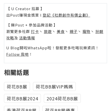
【 U Creator 招募 】
出Post賺現金獎賞 l
登記《社群創作有價企劃》
【 睇Post + 參加品牌活動 】
瀏覽更多社群
打卡
丶
旅遊
丶
美食
丶
親子
丶
寵物
丶
扮靚
攻略
及
活動情報
U Blog開咗WhatsApp啦！發掘更多吃喝玩樂資訊！
Follow 我哋
！
相關話題
荷花BB展
荷花BB展VIP媽媽
荷花BB展2024
2024荷花BB展
香港荷花BB展
荷花BB展優惠