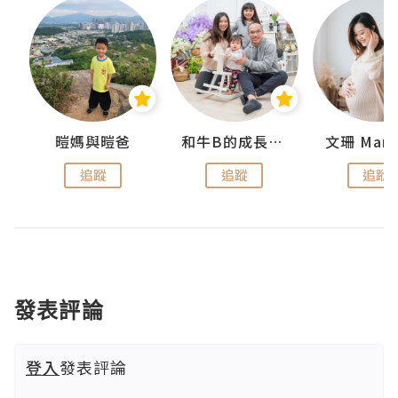
 Swan
暟媽與暟爸
和牛B的成長日記
文珊 ManS
追蹤
追蹤
追蹤
發表評論
登入
發表評論