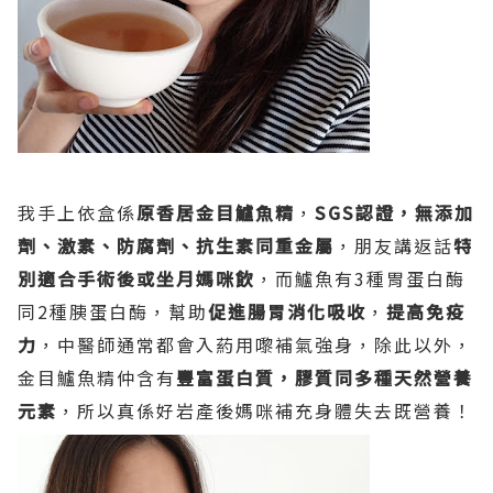
我手上依盒係
原香居金目鱸魚精
，
SGS認證，無添加
劑、激素、防腐劑、抗生素同重金屬
，朋友講返話
特
別適合手術後或坐月媽咪飲
，而鱸魚有3種胃蛋白酶
同2種胰蛋白酶，幫助
促進腸胃消化吸收
，
提高免疫
力
，中醫師通常都會入葯用嚟補氣強身，除此以外，
金目鱸魚精仲含有
豐富蛋白質，膠質同多種天然營養
元素
，所以真係好岩產後媽咪補充身體失去既營養！