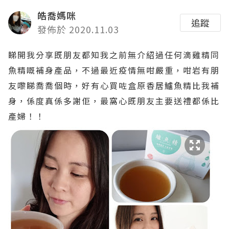
皓喬媽咪
追蹤
發佈於 2020.11.03
睇開我分享既朋友都知我之前無介紹過任何滴雞精同
魚精嘅補身產品，不過最近疫情無咁嚴重，咁岩有朋
友嚟睇喬喬個時，好有心買咗盒原香居鱸魚精比我補
身，係度真係多謝佢，最窩心既朋友主要送禮都係比
產婦！！