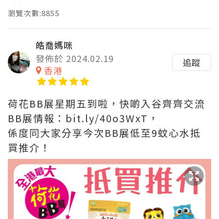
瀏覽次數:8855
皓喬媽咪
發佈於 2024.02.19
追蹤
香港
荷花BB展星期五到啦，快啲入谷齊齊交流
BB展情報：bit.ly/40o3WxT，
係度同大家分享今次BB展低至9蚊心水抵
買推介！