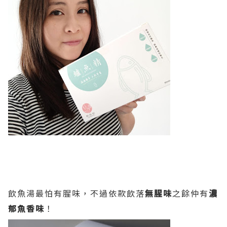
飲魚湯最怕有腥味，不過依款飲落
無腥味
之餘仲有
濃
郁魚香味
！