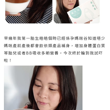
早幾年我第一胎生皓皓個時已經係孕媽咪谷知道唔少
媽咪產前產後都會飲依類產品補身，增加身體蛋白質
等胎兒或者BB吸收多啲營養，今次終於輪到我試吓
啦！