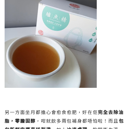
另一方面坐月都擔心會愈食愈肥，好在佢
完全去除油
脂，零膽固醇
，咁就飲多兩包補身都唔怕啦！而且
包