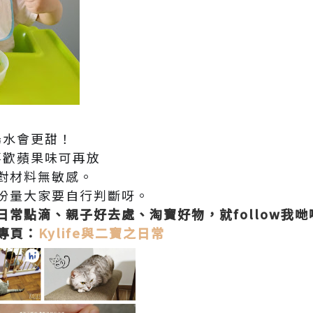
湯水會更甜！
喜歡蘋果味可再放
者對材料無敏感。
份量大家要自行判斷呀。
常點滴、親子好去處、淘寶好物，就follow我哋
專頁：
Kylife與二寶之日常