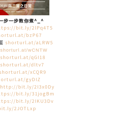
一步一步教你煮^_^
ttps://bit.ly/2lPq4T5
horturl.at/bzP67
shorturl.at/aLRW5
蛋
shorturl.at/wCNTW
shorturl.at/qGI18
shorturl.at/dltv7
shorturl.at/xCQR9
horturl.at/gyDIZ
http://bit.ly/2I3x0Dy
ttps://bit.ly/31jogBm
ttps://bit.ly/2IKU3Dv
bit.ly/2JOTLxp