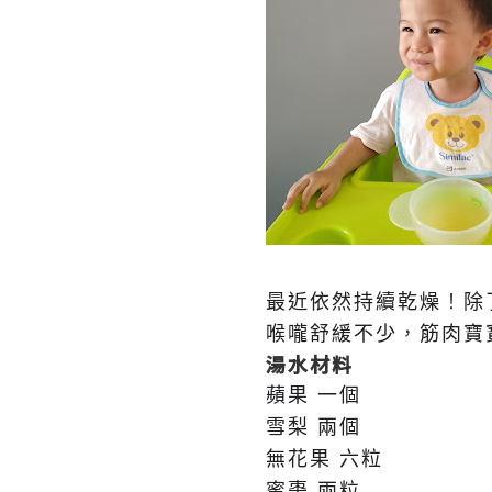
最近依然持續乾燥
！
除
喉嚨舒緩不少
，
筋肉寶
湯水材料
蘋果
一個
雪梨
兩個
無花果 六粒
蜜棗 兩粒