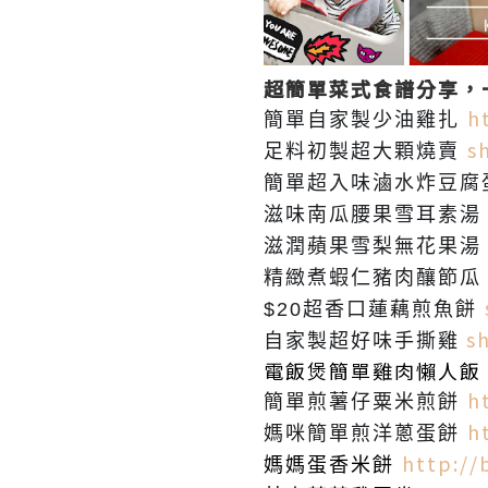
超簡單菜式食譜分享，
h
簡單自家製少油雞扎
s
足料初製超大顆燒賣
簡單超入味滷水炸豆腐
滋味南瓜腰果雪耳素湯
滋潤
蘋果雪梨無花果湯
精緻煮蝦仁豬肉釀節瓜
$20超香口蓮藕煎魚餅
s
自家製超好味手撕雞
電飯煲簡單
雞肉懶人飯
h
簡單煎
薯仔粟米煎餅
h
媽咪
簡單
煎
洋蔥蛋餅
http://
媽媽
蛋香米餅