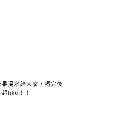
花果湯水給大家，喝完後
like
！！