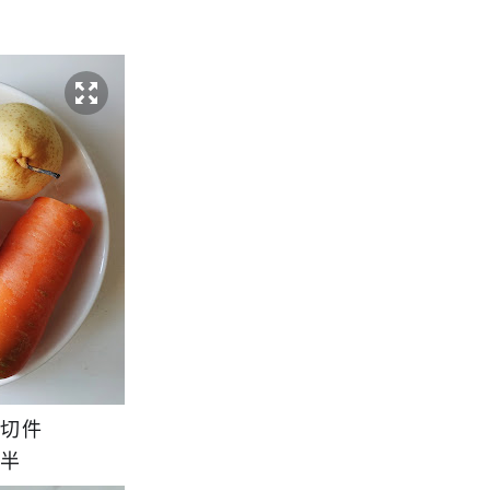
蔔切件
一半