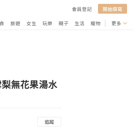
會員登記
開始撰寫
食
旅遊
女生
玩樂
親子
生活
寵物
行山
更多
打卡
雪梨無花果湯水
追蹤