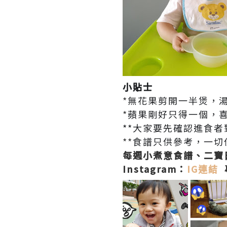
小貼士
*
無花果剪開一半煲，
*
蘋果剛好只得一個，
**大家要先確認進食
**
食譜只供參考，一切
每週小煮意食譜、二寶日
Instagram：
IG連結