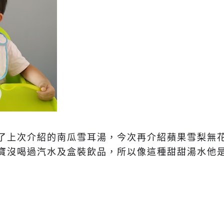
了上次介紹的南瓜雪耳湯，今次再介紹蘋果雪梨無
寶沒喝過汽水及盒裝飲品，所以像這種甜甜湯水他是超