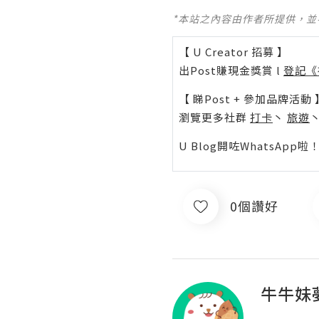
*本站之內容由作者所提供，
【 U Creator 招募 】
出Post賺現金獎賞 l
登記《
【 睇Post + 參加品牌活動 
瀏覽更多社群
打卡
丶
旅遊
U Blog開咗WhatsAp
0個讚好
牛牛妹