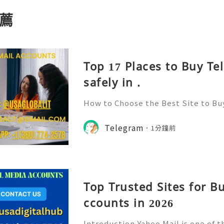
薦
Top 17 Places to Buy T
safely in .
How to Choose the Best Site to B
026? Telegram has emerged as one 
for communication, community bui
Telegram
1分鐘前
ith its user-friendly interfac
Top Trusted Sites for B
ccounts in 2026
Introduction Yahoo Mail is one of 