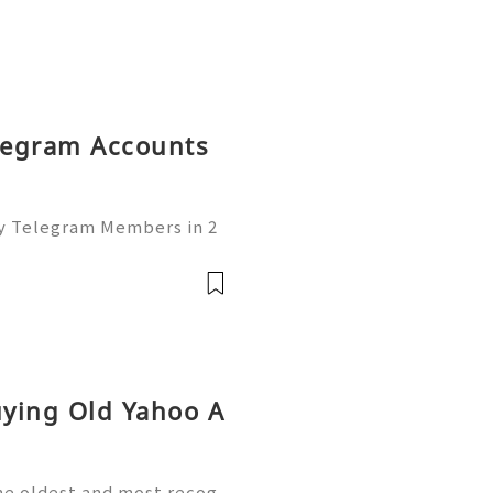
elegram Accounts
uy Telegram Members in 2
of the leading platforms
lding, and networking. W
uying Old Yahoo A
the oldest and most recog