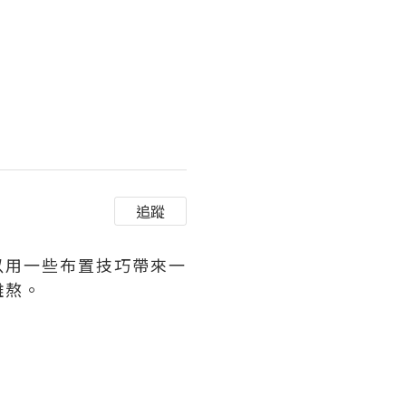
追蹤
以用一些布置技巧帶來一
難熬。