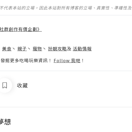
並不代表本站的立場。因此本站對所有博客的立場、真實性、準確性
社群創作有價企劃》
】
丶
美食
丶
親子
丶
寵物
丶
扮靚攻略
及
活動情報
p啦！發掘更多吃喝玩樂資訊！
Follow 我哋
！
收藏
夢想