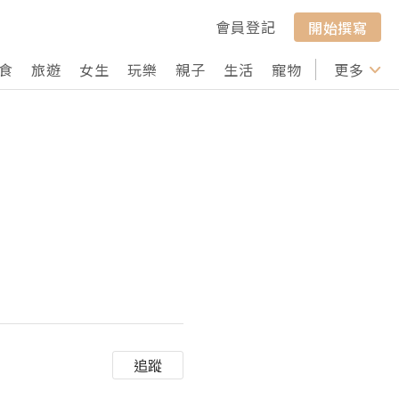
會員登記
開始撰寫
食
旅遊
女生
玩樂
親子
生活
寵物
行山
更多
打卡
追蹤