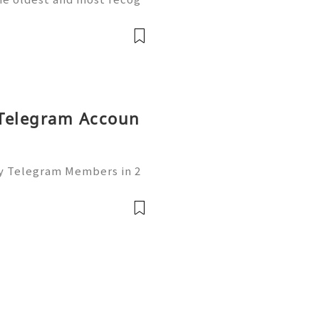
et. Since its launch, Yah
le email communication se
y Telegram Accoun
uy Telegram Members in 2
of the leading platforms
lding, and networking. W