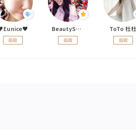
♥Eunice♥
BeautySearch
ToTo 杜
追蹤
追蹤
追蹤