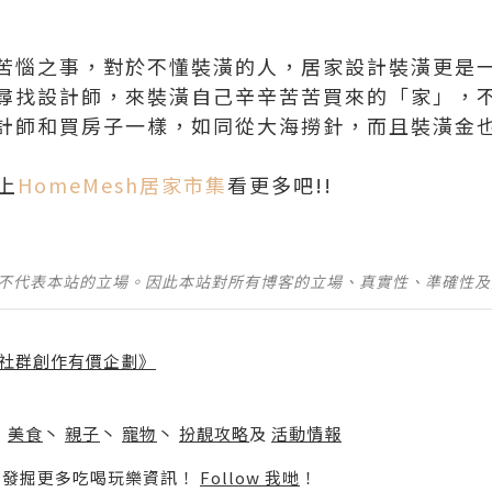
苦惱之事，對於不懂裝潢的人，居家設計裝潢更是
尋找設計師，來裝潢自己辛辛苦苦買來的「家」，
計師和買房子一樣，如同從大海撈針，而且裝潢金
上
HomeMesh居家市集
看更多吧!!
並不代表本站的立場。因此本站對所有博客的立場、真實性、準確性
社群創作有價企劃》
】
丶
美食
丶
親子
丶
寵物
丶
扮靚攻略
及
活動情報
p啦！發掘更多吃喝玩樂資訊！
Follow 我哋
！