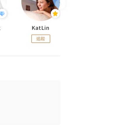
杜
KatLin
Missmiki 米奇小姐
追蹤
追蹤