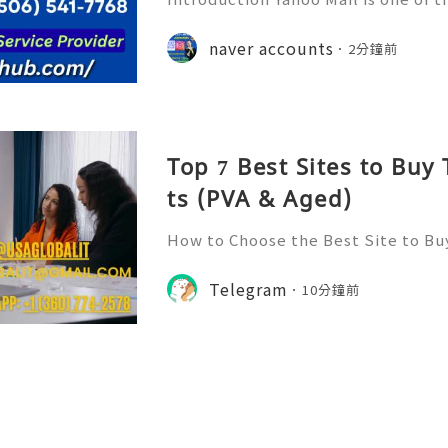
nized email platforms on the intern
oo has provided users with reliab
naver accounts
2分鐘前
rvices and has remained
Top 7 Best Sites to Bu
ts (PVA & Aged)
How to Choose the Best Site to B
026? Telegram has emerged as one 
for communication, community bui
Telegram
10分鐘前
ith its user-friendly interfac