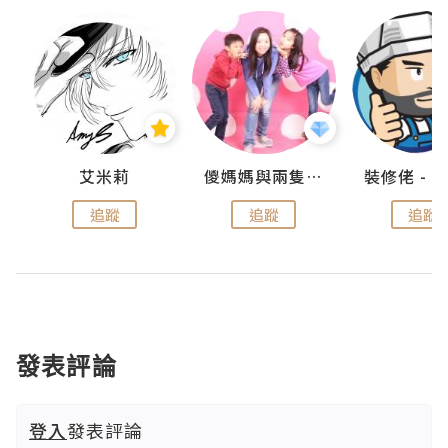
點滴
艾米莉
儍媽媽與兩隻小魔怪之家
追蹤
追蹤
追蹤
發表評論
登入
發表評論