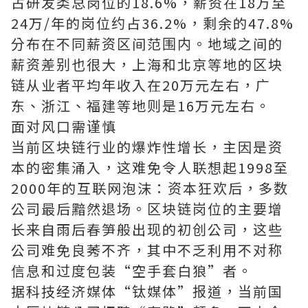
占研发类总岗位的18.6%，薪资在18万至
24万/年的岗位约占36.2%，剩余的47.8%
分布在不同薪资区间范围内。地域之间的
薪资差别也很大，上海和北京等地的区块
链从业者平均年收入在20万元左右，广
东、浙江、福建等地则是16万元左右。
面对风口需谨慎
当前区块链行业的爆炸性增长，主因是资
本的密集涌入，这难免令人联想起1998至
2000年的互联网泡沫：资本狂欢后，多数
公司最后黯然退场。区块链岗位的主要增
长来自雨后春笋般出现的初创公司，这些
公司难免良莠不齐，其中不乏利用不对称
信息和过度包装“空手套白狼”者。
据科技经济媒体“钛媒体”报道，当前国