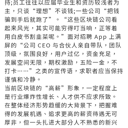
持;员工往往以应届毕业生和资历较浅者为
主，只谈“理想”不谈钱;一些公司“把钱
骗到手后就跑了”。“这些区块链公司看
起来风光，其实可能穷得叮当响，正等着
用白皮书割韭菜呢。”面对招聘 App 上满
屏的“公司 CEO 与合伙人亲自带队，团队
顶级，氛围良好，用户过亿，资金充足，
发展空间无限，期权激励，五险一金，不
打卡……”之类的宣传语，求职者应当保持
谨慎和冷静。
当前区块链的“高薪”形象，一定程度上
是行业爆炸性增长、人才供不应求所致。
在整体经济形势趋缓的大背景下，把握难
得的发展机遇、追求更高的薪资待遇无可
厚非，但一头扎进大部分人不熟悉的新兴