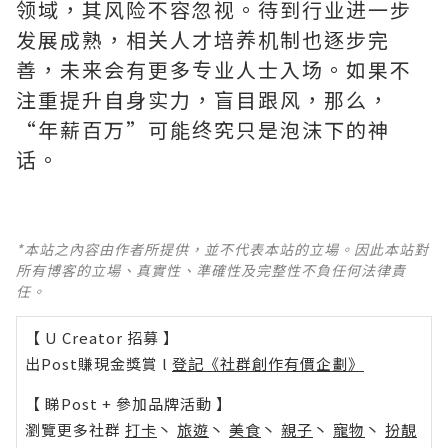
领域，其风险不容忽视。待到行业进一步
发展成熟，相关人才培养机制也逐步完
善，未来会有更多专业人士入场。如果不
注重提升自身实力，盲目跟风，那么，
“年薪百万”可能终究只是泡沫下的神
话。
*本站之內容由作者所提供，並不代表本站的立場。因此本站對
所有博客的立場、真實性、準確性及完整性不負任何法律責
任。
【 U Creator 招募 】
出Post賺現金獎賞 l
登記《社群創作有價企劃》
【 睇Post + 參加品牌活動 】
瀏覽更多社群
打卡
丶
旅遊
丶
美食
丶
親子
丶
寵物
丶
扮靚