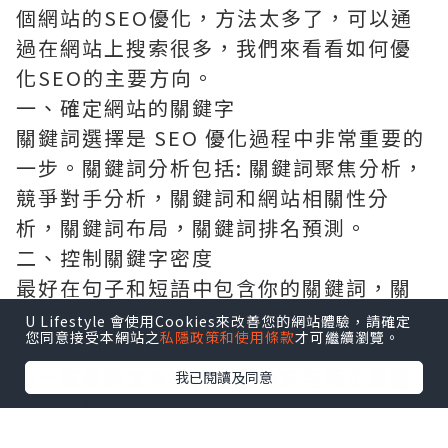
個網站的SEO優化，方法太多了，可以通
過在網站上搜索很多，我們來看看如何優
化SEO的主要方向。
一、確定網站的關鍵字
關鍵詞選擇是 SEO 優化過程中非常重要的
一步。關鍵詞分析包括: 關鍵詞聚焦分析，
競爭對手分析，關鍵詞和網站相關性分
析，關鍵詞布局，關鍵詞排名預測。
二、控制關鍵字密度
最好在句子和短語中包含你的關鍵詞，關
鍵詞必須出現在我們網站的內容頁上。
U Lifestyle 會使用Cookies來改善您的網站體驗，請確定
您同意接受本網站之
私隱政策和使用條款
才可繼續瀏覽。
三、添加特定的標簽
這一標簽的文本進行信息最好包括企業選
我已閱讀及同意
擇好的關鍵字，
seo services in
singapore
對於學生不同的網站頁面內