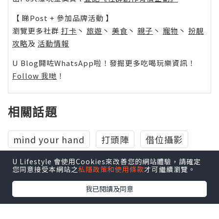
【 睇Post + 參加品牌活動 】
瀏覽更多社群
打卡
丶
旅遊
丶
美食
丶
親子
丶
寵物
丶
扮靚
攻略
及
活動情報
U Blog開咗WhatsApp啦！發掘更多吃喝玩樂資訊！
Follow 我哋
！
相關話題
mind your hand
打頭陣
借位攝影
U Lifestyle 會使用Cookies來改善您的網站體驗，請確定
鏡頭玩遊戲
有趣的相
您同意接受本網站之
私隱政策和使用條款
才可繼續瀏覽。
我已閱讀及同意