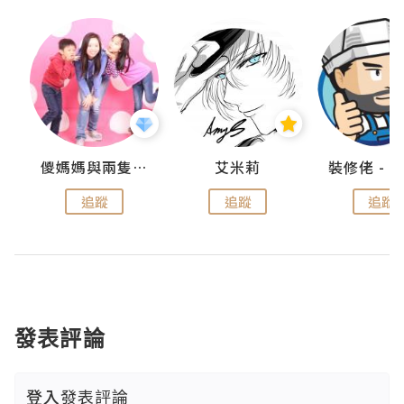
點滴
儍媽媽與兩隻小魔怪之家
艾米莉
追蹤
追蹤
追蹤
發表評論
登入
發表評論