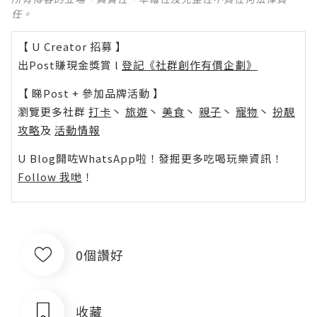
任。
【 U Creator 招募 】
出Post賺現金獎賞 l
登記《社群創作有價企劃》
【 睇Post + 參加品牌活動 】
瀏覽更多社群
打卡
丶
旅遊
丶
美食
丶
親子
丶
寵物
丶
扮靚
攻略
及
活動情報
U Blog開咗WhatsApp啦！發掘更多吃喝玩樂資訊！
Follow 我哋
！
0個讚好
收藏