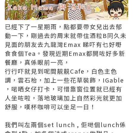
已經下了一星期雨，點都要帶女兒出去郁
動一下，剛過去的周末就帶住酒粒B同久未
見面的朋友去九龍灣Emax 睇吓有乜好嘢
食食個Tea。發現近期Emax都開咗好多新
餐廳，真係眼前一亮，
行行吓就見到呢間靚靚Cafe，白色主色
調，雲石枱，加上一些花草裝飾，IGable
，啱晒女仔打卡，可惜靠窗位置就已經有
人坐咗啦，落地玻璃加上自然彩光就更加
舒服，嘆杯咖啡可以坐足一日！
我們叫左兩個set lunch , 佢哋個lunch係