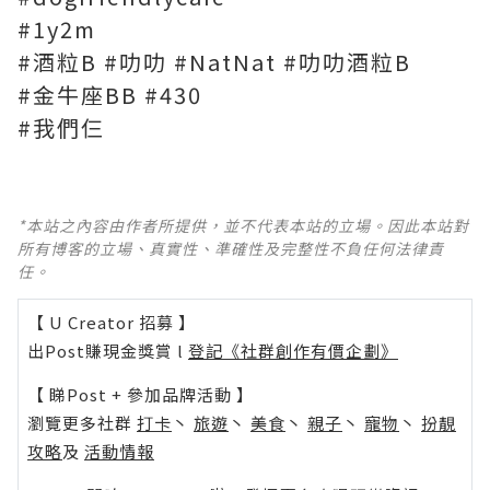
#1y2m
#酒粒B
#叻叻
#NatNat
#叻叻酒粒B
#金牛座BB
#430
#我們仨
*本站之內容由作者所提供，並不代表本站的立場。因此本站對
所有博客的立場、真實性、準確性及完整性不負任何法律責
任。
【 U Creator 招募 】
出Post賺現金獎賞 l
登記《社群創作有價企劃》
【 睇Post + 參加品牌活動 】
瀏覽更多社群
打卡
丶
旅遊
丶
美食
丶
親子
丶
寵物
丶
扮靚
攻略
及
活動情報