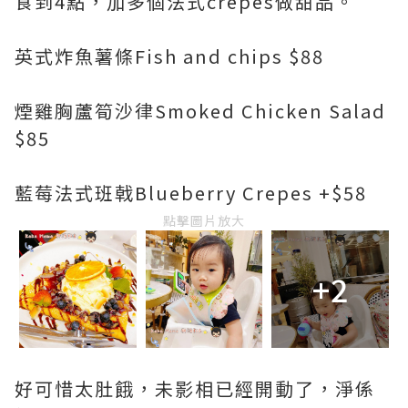
食到4點，加多個法式crepes做甜品。
英式炸魚薯條Fish and chips $88
煙雞胸蘆筍沙律Smoked Chicken Salad
$85
藍莓法式班戟Blueberry Crepes +$58
點擊圖片放大
+2
好可惜太肚餓，未影相已經開動了，淨係