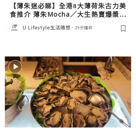
【薄朱迷必睇】全港8大薄荷朱古力美
食推介 薄朱Mocha／大生熱賣爆漿蛋
卷／Donki銅鑼燒
U Lifestyle生活隨想
25分鐘前