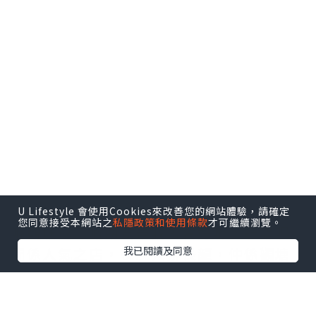
U Lifestyle 會使用Cookies來改善您的網站體驗，請確定
您同意接受本網站之
私隱政策和使用條款
才可繼續瀏覽。
喺觀塘返工嘅朋友帶我去食好嘢，聽講呢
間係人氣之店，夜晚大排長龍，仲係觀塘
我已閱讀及同意
名物，竟然仲俾我搵到世一好味嘅海膽意
粉，雖然要捐窿捐罅搵佢，但係都好值