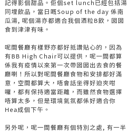
記得影個甜品。佢個set lunch已經包括湯
同埋飲品，當日嘅Soup of the day 係南
瓜湯, 呢個湯亦都適合我個酒粒B飲，囡囡
食到津津有味。
呢間餐廳有樣野亦都好抵讚貼心的，因為
有BB High Chair可以提供，呢一間都算
係我有疫情以來第一次帶囡囡出去食的餐
廳喇！所以對呢間餐廳食物和安排都好滿
意，空間都算大，唔會話坐得好迫夾咁
囉，都有保持適當距離，而雖然食物選擇
唔算太多，但是環境氣氛都係好適合你
Hea成個下午。
另外呢，呢一間餐廳有個特別之處, 有一半