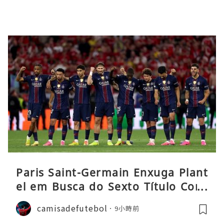
Paris Saint-Germain Enxuga Plant
el em Busca do Sexto Título Cons
ecutivo da Liga
camisadefutebol
9小時前