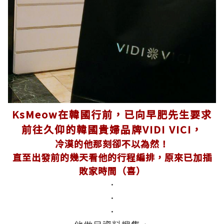
KsMeow在韓國行前，已向早肥先生要求
前往久仰的韓國貴婦品牌VIDI VICI，
冷漠的他那刻卻不以為然！
直至出發前的幾天看他的行程編排，原來已加插
敗家時間（喜）
．
．
．