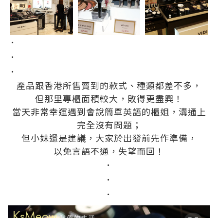
．
．
．
產品跟香港所售賣到的款式、種類都差不多，
但那里專櫃面積較大，敗得更盡興！
當天非常幸運遇到會說簡單英語的櫃姐，溝通上
完全沒有問題；
但小妹還是建議，大家於出發前先作準備，
以免言語不通，失望而回！
．
．
．