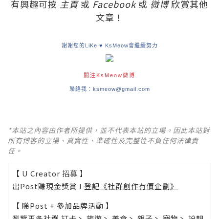
有興趣可按
主頁
或
Facebook
或
微博
欣賞其他
文章！
謝謝您的LiKe ♥ KsMeow會繼續努力
關注KsMeow微博
聯絡我：ksmeow@gmail.com
*本站之內容由作者所提供，並不代表本站的立場。因此本站對
所有博客的立場、真實性、準確性及完整性不負任何法律責
任。
【 U Creator 招募 】
出Post賺現金獎賞 l
登記《社群創作有價企劃》
【 睇Post + 參加品牌活動 】
瀏覽更多社群
打卡
丶
旅遊
丶
美食
丶
親子
丶
寵物
丶
扮靚