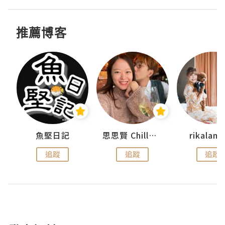
推薦博客
urnal
魚堅日記
思思賢 ChillMyBabe
rikala
追蹤
追蹤
追蹤