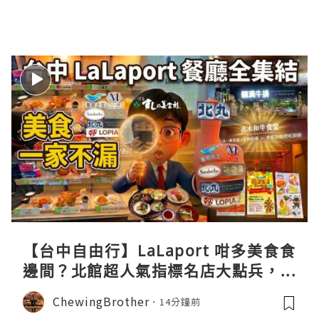
【台中自由行】LaLaport 咁多美食食
邊間？北館超人氣指標名店大點兵，深
度實測日本直送「北丸」職人料理與南
ChewingBrother
14分鐘前
館 LOPIA 超市神級熟食區！