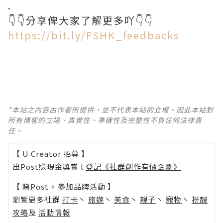
.
👇👇分享俾大家了解更多吖👇👇
https://bit.ly/FSHK_feedbacks
*本站之內容由作者所提供，並不代表本站的立場。因此本站對
所有博客的立場、真實性、準確性及完整性不負任何法律責
任。
【 U Creator 招募 】
出Post賺現金獎賞 l
登記《社群創作有價企劃》
【 睇Post + 參加品牌活動 】
瀏覽更多社群
打卡
丶
旅遊
丶
美食
丶
親子
丶
寵物
丶
扮靚
攻略
及
活動情報