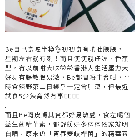
Be自己食咗半樽👌初初食有啲肚脹脹，一
星期左右就冇喇！而且便便靚仔咗，香蕉
型，冇以前咁大味🤭🤭香港人生活壓力大
好易有腸敏腸易激，Be都間唔中會咁，平
時食辣野第二日幾乎一定會肚瀉，但最近
試食5少辣竟然冇事🙆‍♀️🙆‍♀️
.
而且Be嘅皮膚其實都好易敏感，食左呢個
益生菌精華素，都舒緩好多👏👏依家就明
白晒，原來係「青春雙歧桿菌」的精華素