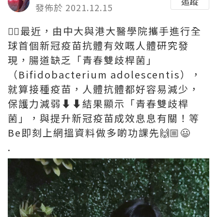
追蹤
發佈於 2021.12.15
💁‍♀️最近，由中大與港大醫學院攜手進行全
球首個新冠疫苗抗體有效嘅人體研究發
現，腸道缺乏「青春雙歧桿菌」
（Bifidobacterium adolescentis），
就算接種疫苗，人體抗體都好容易減少，
保護力減弱⬇️⬇️結果顯示「青春雙歧桿
菌」，與提升新冠疫苗成效息息有關！等
Be即刻上網搵資料做多啲功課先🙌🏼😃
.