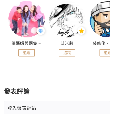
點滴
儍媽媽與兩隻小魔怪之家
艾米莉
追蹤
追蹤
追蹤
發表評論
登入
發表評論