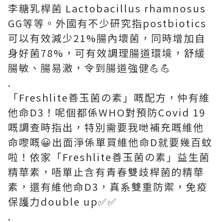
李糖乳桿菌 Lactobacillus rhamnosus
GG等等。外國有不少研究指postbiotics
可以有效減少21%腸內壞菌，同時增加自
身好菌78%，可有效調理腸道環境，舒緩
腸敏、腸易激，令到腸道強健💪💪
.
「Freshlite善玉菌の素」嘅配方，仲有維
他命D3！呢個都係WHO對預防Covid 19
嘅調查時指出，特別需要我哋補充嘅維他
命嚟嘅😀出面淨係單買維他命D就要幾百蚊
啦！依家「Freshlite善玉菌の素」益生菌
精華素，唔單止含有青春雙歧桿菌的精華
素，還有維他命D3，真系雙重防禦，免疫
保護力double up✅✅
.