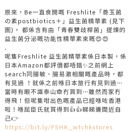
原來，Be一直食開嘅 Freshlite「善玉菌
の素postbiotics＋」益生菌精華素 (見下
圖)， 都係含有由「青春雙歧桿菌」提煉的
益生菌分泌嘅功能性精華素來嘅😍😍
.
呢隻Freshlite 益生菌精華素係日本製，係
日本Amazon都評價都唔錯✨之前網上
search同腸敏、腸易激相關嘅產品時，都
有見過 ！就係之前喺日本旅行有見到過…
當時有眼不識泰山🙈冇買到…雖然而家冇
得飛！但呢隻咁出色嘅產品已經喺咗香港
啦！喺屈臣氏就買得到👍👍睇睇邊間近自
己👉
https://bit.ly/FSHK_wtchkstores