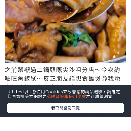
之前幫襯過二鍋頭嘅尖沙咀分店～今次約
咗旺角飯聚～反正朋友話想食雞煲😉我哋
索性揀放題食更高性價比呀🤝🏻🤝🏻
U Lifestyle 會使用Cookies來改善您的網站體驗，請確定
您同意接受本網站之
私隱政策和使用條款
才可繼續瀏覽。
我已閱讀及同意