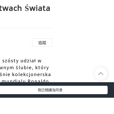
stwach Świata
追蹤
 szósty udział w
awnym ślubie, który
śnie kolekcjonerska
a mundialu Ronaldo
tóry zdobywał
我已閱讀及同意
 Portugalii piłkarz
ię dalej”, a uwaga
ierpień ślubie.