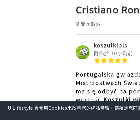
Cristiano Ron
瀏覽次數:6
koszulkipls
發佈於 10小時前
Portugalska gwiazda
Mistrzostwach Świat
ma się odbyć na poc
wartość
Koszulki p
ustanowił wyjątkow
U Lifestyle 會使用Cookies來改善您的網站體驗，請確定
bramki w sześciu ró
nie krył wzruszenia 
mediów skupiła się n