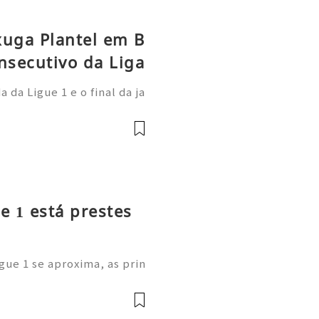
xuga Plantel em B
nsecutivo da Liga
da Ligue 1 e o final da ja
 Paris Saint-Germain demo
onal: afastou-se do anter
e 1 está prestes
gue 1 se aproxima, as prin
m as suas cotações de long
estão a comprar os novos C