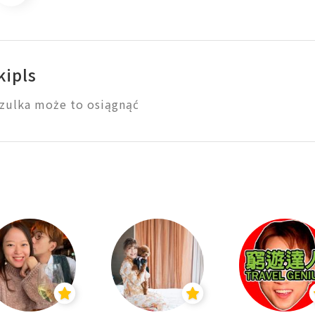
kipls
zulka może to osiągnąć