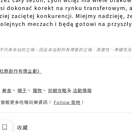
si dokonać korekt na rynku transferowym, 
iej zaciętej konkurencji. Miejmy nadzieję, ż
olejnych meczach i będą gotowi na przyszły
並不代表本站的立場。因此本站對所有博客的立場、真實性、準確性
社群創作有價企劃》
】
丶
美食
丶
親子
丶
寵物
丶
扮靚攻略
及
活動情報
p啦！發掘更多吃喝玩樂資訊！
Follow 我哋
！
收藏