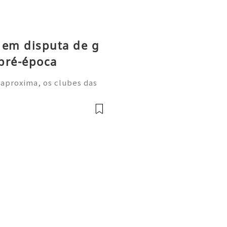
 em disputa de g
pré-época
 aproxima, os clubes das
m períodos de treino inten
a despertarem grande inter