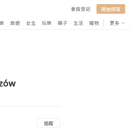
會員登記
開始撰寫
食
旅遊
女生
玩樂
親子
生活
寵物
行山
更多
打卡
rzów
追蹤