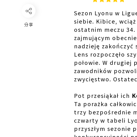
Sezon Lyonu w Ligue
siebie. Kibice, wciąż
分享
ostatnim meczu 34. 
zajmującym obecnie 
nadzieję zakończyć 
Lens rozpoczęło szyb
połowie. W drugiej 
zawodników pozwoli
zwycięstwo. Ostate
Pot przesiąkał ich
K
Ta porażka całkowic
trzy bezpośrednie m
czwarty w tabeli Ly
przyszłym sezonie p
konkurencyjności pr