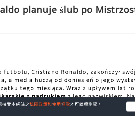
aldo planuje ślub po Mistrzo
 futbolu, Cristiano Ronaldo, zakończył swój
a, a media huczą od doniesień o jego wyst
zątku tego miesiąca. Wraz z upływem lat ro
iłkarskie z nadrukiem
z jego nazwiskiem. N
y rekord, zostając jedynym zawodnikiem, k
您同意接受本網站之
私隱政策和使用條款
才可繼續瀏覽。
żnych turniejach. Po rozczarowującej porażce
i łez, podkreślając jednak, że „życie toczy s
a jego sytuacji osobistej i planowanym na s