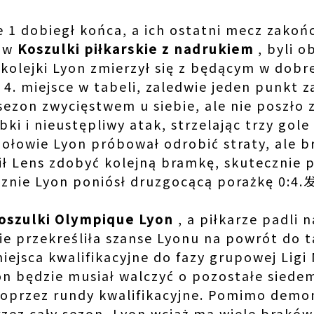
 1 dobiegł końca, a ich ostatni mecz zakońc
 w
Koszulki piłkarskie z nadrukiem
, byli o
kolejki Lyon zmierzył się z będącym w dobre
4. miejsce w tabeli, zaledwie jeden punkt za
sezon zwycięstwem u siebie, ale nie poszło 
ki i nieustępliwy atak, strzelając trzy gole
połowie Lyon próbował odrobić straty, ale 
ł Lens zdobyć kolejną bramkę, skutecznie 
cznie Lyon poniósł druzgocącą porażkę 0:
oszulki Olympique Lyon
, a piłkarze padli 
ie przekreśliła szanse Lyonu na powrót do t
iejsca kwalifikacyjne do fazy grupowej Ligi 
on będzie musiał walczyć o pozostałe siede
oprzez rundy kwalifikacyjne. Pomimo demon
zez cały sezon, Lyon wciąż ma wiele braków