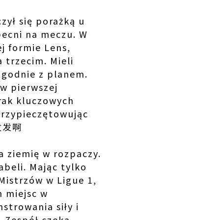
zył się porażką u
becni na meczu. W
j formie Lens,
 trzecim. Mieli
zgodnie z planem.
 w pierwszej
brak kluczowych
przypieczętowując
4.发发啊
na ziemię w rozpaczy.
abeli. Mając tylko
Mistrzów w Ligue 1,
m miejsc w
strowania siły i
. Zespół czeka