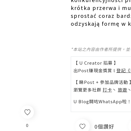
krótka przerwa i mu
sprostać coraz bardz
odzyskają formę w k
*本站之內容由作者所提供，
【 U Creator 招募 】
出Post賺現金獎賞 l
登記《
【 睇Post + 參加品牌活動 
瀏覽更多社群
打卡
丶
旅遊
U Blog開咗WhatsAp
0
0個讚好