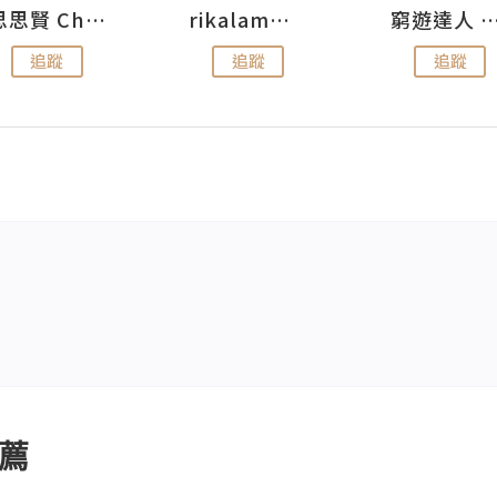
思思賢 ChillMyBabe
rikalammm
窮遊達人 Mr.TravelGe
追蹤
追蹤
追蹤
薦