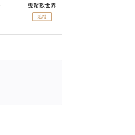
nius
曳豬歎世界
Koalascities (^O^)! @ UTravel
追蹤
追蹤