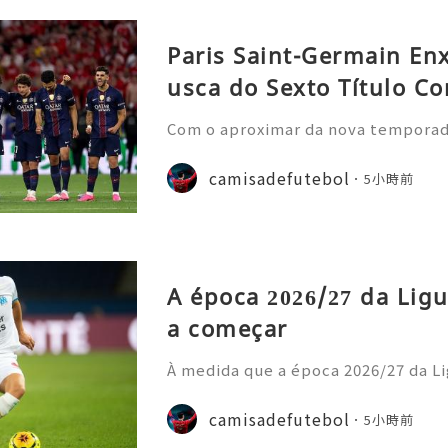
Paris Saint-Germain En
usca do Sexto Título Co
Com o aproximar da nova temporada 
nela de transferências de verão, o
nstrou uma nova estratégia operaci
camisadefutebol
5小時前
ior estilo de gastos e
A época 2026/27 da Ligu
a começar
À medida que a época 2026/27 da Li
cipais casas de apostas atualizara
o prazo para o título. Os adeptos 
camisadefutebol
5小時前
amisolas de futebol