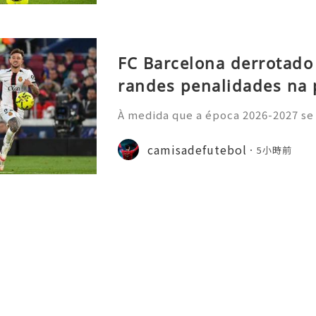
FC Barcelona derrotado
randes penalidades na 
À medida que a época 2026-2027 se
principais ligas europeias iniciara
sivo, com vários jogos amigáveis ​​
camisadefutebol
5小時前
esse por parte dos a