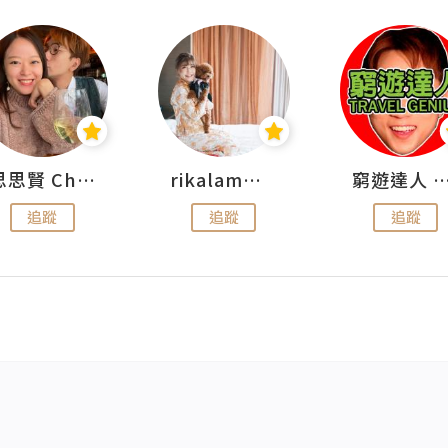
思思賢 ChillMyBabe
rikalammm
窮遊達人 Mr.TravelGe
追蹤
追蹤
追蹤