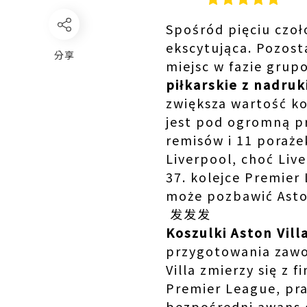
Spośród pięciu czoł
ekscytująca. Pozost
分享
miejsc w fazie grup
piłkarskie z nadru
zwiększa wartość ko
jest pod ogromną pr
remisów i 11 poraże
Liverpool, choć Liv
37. kolejce Premier
może pozbawić Aston
发发发
Koszulki Aston Vill
przygotowania zawo
Villa zmierzy się z 
Premier League, pra
bezpośredni awans d