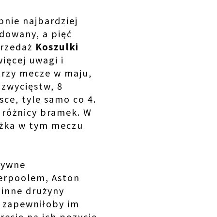
bnie najbardziej
ydowany, a pięć
przedaż
Koszulki
ięcej uwagi i
 trzy mecze w maju,
 zwycięstw, 8
sce, tyle samo co 4.
m różnicy bramek. W
rażka w tym meczu
tywne
erpoolem, Aston
k inne drużyny
o zapewniłoby im
esję na ich pozycję