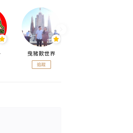
nius
曳豬歎世界
Koalascities (^O^)! @ UTravel
追蹤
追蹤