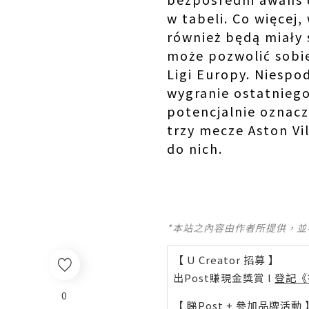
w tabeli. Co więcej,
również będą miały 
może pozwolić sobie
Ligi Europy. Niespo
wygranie ostatnieg
potencjalnie oznacz
trzy mecze Aston Vi
do nich.
*本站之內容由作者所提供，
【 U Creator 招募 】
出Post賺現金獎賞 l
登記《
0
【 睇Post + 參加品牌活動 