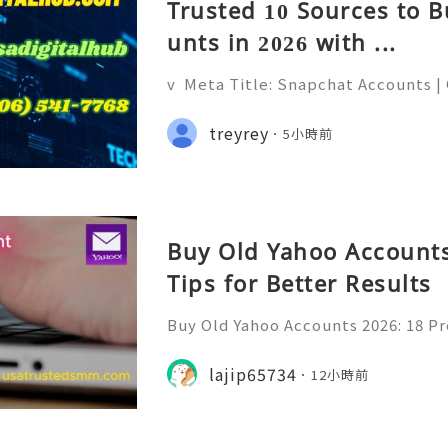
Trusted 10 Sources to 
unts in 2026 with ...
v Meta Title: Snapchat Accounts |
napchat Features, Security & Priva
eliable 24/7 Customer Support 💫
treyrey
5小時前
(506) 541-7768 💫💎💲💫🌐✨💎Teleg
Buy Old Yahoo Accounts
Tips for Better Results
Buy Old Yahoo Accounts 2026: 18 Pr
lts Yahoo Mail remains a familiar e
messages, professional communicat
lajip65734
12小時前
projects, subscriptio