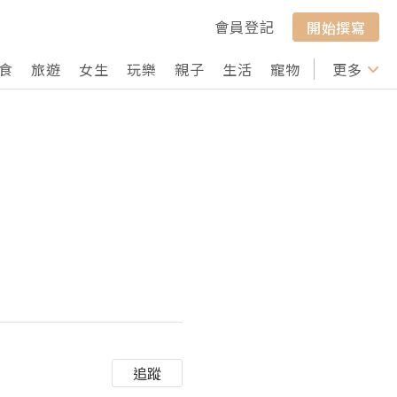
會員登記
開始撰寫
食
旅遊
女生
玩樂
親子
生活
寵物
行山
更多
打卡
追蹤