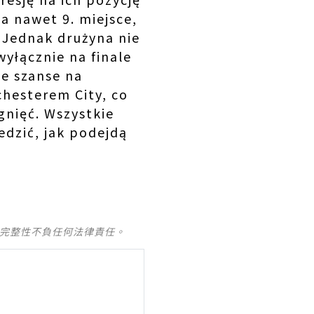
 a nawet 9. miejsce,
 Jednak drużyna nie
yłącznie na finale
ze szanse na
hesterem City, co
gnięć. Wszystkie
edzić, jak podejdą
及完整性不負任何法律責任。