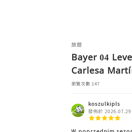
旅遊
Bayer 04 Lev
Carlesa Mart
瀏覽次數:147
koszulkipls
發佈於 2026.07.29
W poprzednim sezoni