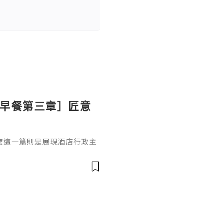
ton 早餐第三章］匠意
麼這一篇則是展現酒店行政主
上的溫泉蛋（溫泉卵）配吐
式的「溫泉卵」利用蛋白與蛋
境中慢煮 30-50 分鐘，鎖住
脂狀態。這種工法體現了日本
吐司的融合代替了傳統黃油，