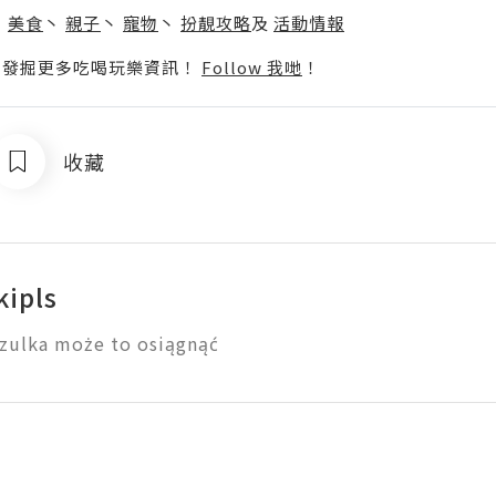
丶
美食
丶
親子
丶
寵物
丶
扮靚攻略
及
活動情報
p啦！發掘更多吃喝玩樂資訊！
Follow 我哋
！
收藏
kipls
zulka może to osiągnąć