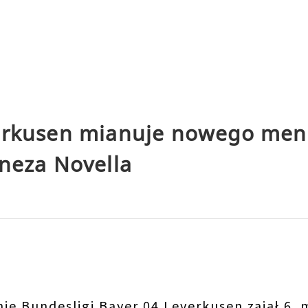
erkusen mianuje nowego men
íneza Novella
e Bundesligi Bayer 04 Leverkusen zajął 6. m