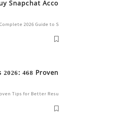
Buy Snapchat Acco
 Complete 2026 Guide to S
cy 💫💎💲💫🌐✨💎Fast & R
💎💲💫🌐✨💎WhatsApp :+1
ram: @usadig
 2026: 468 Proven
oven Tips for Better Resu
mail platform for personal
ion, freelancing, online