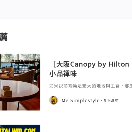
薦
［大阪Canopy by Hil
小品禪味
如果說前兩篇是宏大的地域與主食，那
廚「奇思妙想」的微觀藝術。自助餐台
司，是極其講究時間與溫度的科學。日
Me Simplestyle
5小時前
黃凝固溫度不同——在恆溫 60-65℃ 的環
蛋黃的流心，讓蛋白達到類似豆腐的凝
人對「柔嫩」口感的極致追求，蛋黃與
是一種更輕盈的油脂來源。更