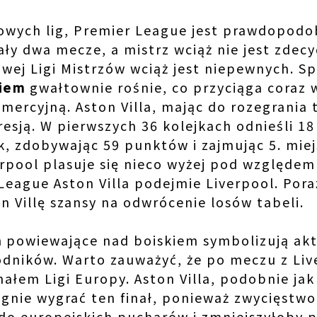
owych lig, Premier League jest prawdopodo
ały dwa mecze, a mistrz wciąż nie jest zdec
owej Ligi Mistrzów wciąż jest niepewnych. S
kiem
gwałtownie rośnie, co przyciąga coraz w
mercyjną. Aston Villa, mając do rozegrania
esją. W pierwszych 36 kolejkach odnieśli 18
k, zdobywając 59 punktów i zajmując 5. miej
erpool plasuje się nieco wyżej pod względe
 League Aston Villa podejmie Liverpool. Po
 Villę szansy na odwrócenie losów tabeli.
a
powiewające nad boiskiem symbolizują ak
dników. Warto zauważyć, że po meczu z Liv
finałem Ligi Europy. Aston Villa, podobnie ja
gnie wygrać ten finał, ponieważ zwycięstw
o europejskich pucharów i zmniejszyłoby pr