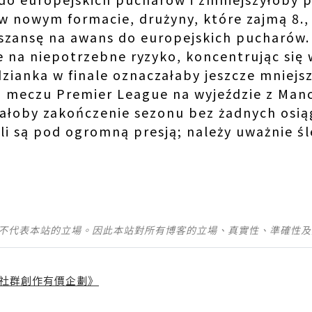
 w nowym formacie, drużyny, które zajmą 8.,
szansę na awans do europejskich pucharów.
 na niepotrzebne ryzyko, koncentrując się w
dzianka w finale oznaczałaby jeszcze mniejs
o meczu Premier League na wyjeździe z Manc
ałoby zakończenie sezonu bez żadnych osią
lli są pod ogromną presją; należy uważnie śl
並不代表本站的立場。因此本站對所有博客的立場、真實性、準確性
社群創作有價企劃》
】