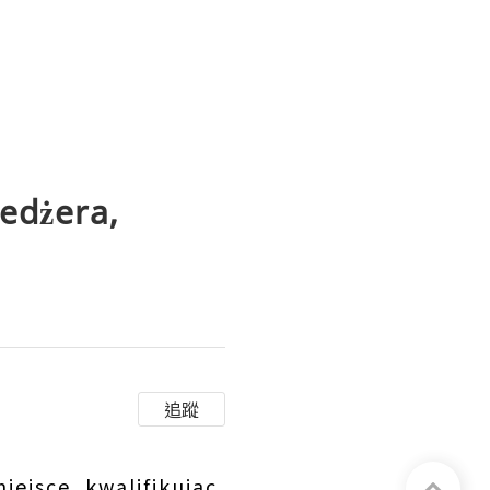
edżera,
追蹤
iejsce, kwalifikując