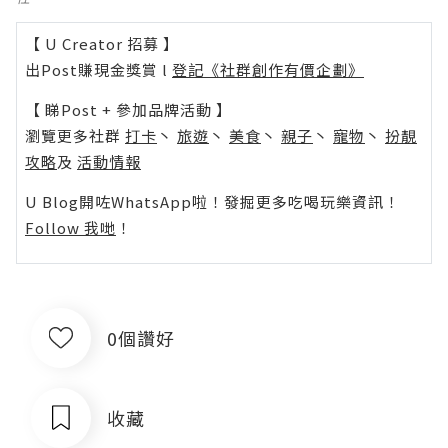
【 U Creator 招募 】
出Post賺現金獎賞 l
登記《社群創作有價企劃》
【 睇Post + 參加品牌活動 】
瀏覽更多社群
打卡
丶
旅遊
丶
美食
丶
親子
丶
寵物
丶
扮靚
攻略
及
活動情報
U Blog開咗WhatsApp啦！發掘更多吃喝玩樂資訊！
Follow 我哋
！
0個讚好
收藏