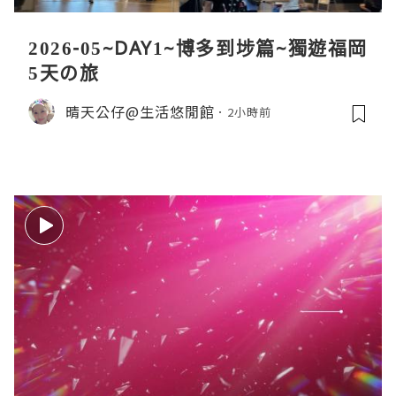
2026-05~DAY1~博多到埗篇~獨遊福岡
5天の旅
晴天公仔@生活悠閒館
2小時前