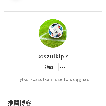
koszulkipls
追蹤
Tylko koszulka może to osiągnąć
推薦博客