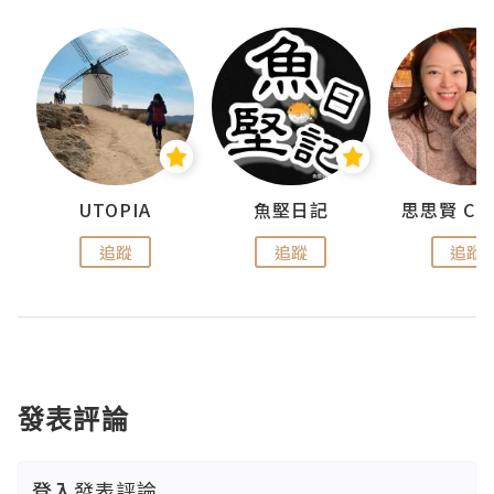
urnal
UTOPIA
魚堅日記
追蹤
追蹤
追蹤
發表評論
登入
發表評論