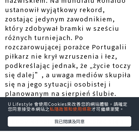
nazwiskiem. Na mundialu Ronaldo
ustanowił wyjątkowy rekord,
zostając jedynym zawodnikiem,
który zdobywał bramki w sześciu
różnych turniejach. Po
rozczarowującej porażce Portugalii
piłkarz nie krył wzruszenia i łez,
podkreślając jednak, że „życie toczy
się dalej”, a uwaga mediów skupiła
się na jego sytuacji osobistej i
planowanym na sierpień ślubie.
Wydarzenie to budzi ogromne
U Lifestyle 會使用Cookies來改善您的網站體驗，請確定
您同意接受本網站之
私隱政策和使用條款
才可繼續瀏覽。
zainteresowanie i rodzi spekulacje,
jakoby Ronaldo mógł wycofać się z
我已閱讀及同意
futbolu, by poświęcić się rodzinie;