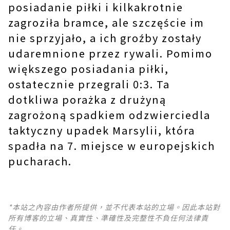
posiadanie piłki i kilkakrotnie
zagroziła bramce, ale szczęście im
nie sprzyjało, a ich groźby zostały
udaremnione przez rywali. Pomimo
większego posiadania piłki,
ostatecznie przegrali 0:3. Ta
dotkliwa porażka z drużyną
zagrożoną spadkiem odzwierciedla
taktyczny upadek Marsylii, która
spadła na 7. miejsce w europejskich
pucharach.
*本站之內容由作者所提供，並不代表本站的立場。因此本站對
所有博客的立場、真實性、準確性及完整性不負任何法律責
任。