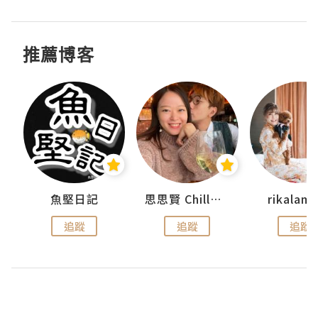
推薦博客
urnal
魚堅日記
思思賢 ChillMyBabe
rikala
追蹤
追蹤
追蹤