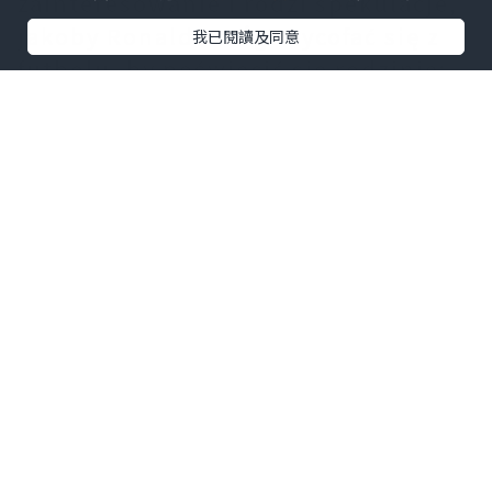
zainteresowanie i rodzi spekulacje,
jakoby Ronaldo mógł wycofać się z
我已閱讀及同意
futbolu, by poświęcić się rodzinie;
ani klub, ani reprezentacja nie
wydały jednak żadnego oficjalnego
komunikatu w sprawie zakończenia
przez niego kariery.发发发
Pośród okrzyków radości i
machania
koszulka Cristiano
Ronaldo oryginalna
na boisku,
Ronaldo wniósł znaczący wkład w
saudyjski klub Al-Nassr,
przyczyniając się do zdobycia przez
niego licznych wyróżnień; mimo to