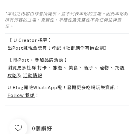
*本站之內容由作者所提供，並不代表本站的立場。因此本站對
所有博客的立場、真實性、準確性及完整性不負任何法律責
任。
【 U Creator 招募 】
出Post賺現金獎賞 l
登記《社群創作有價企劃》
【 睇Post + 參加品牌活動 】
瀏覽更多社群
打卡
丶
旅遊
丶
美食
丶
親子
丶
寵物
丶
扮靚
攻略
及
活動情報
U Blog開咗WhatsApp啦！發掘更多吃喝玩樂資訊！
Follow 我哋
！
0個讚好