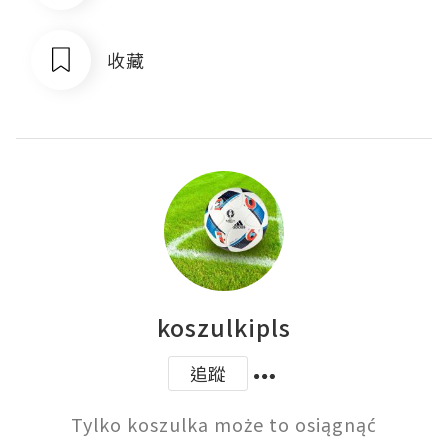
收藏
koszulkipls
追蹤
Tylko koszulka może to osiągnąć