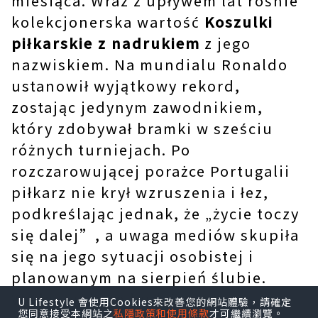
miesiąca. Wraz z upływem lat rośnie
kolekcjonerska wartość
Koszulki
piłkarskie z nadrukiem
z jego
nazwiskiem. Na mundialu Ronaldo
ustanowił wyjątkowy rekord,
zostając jedynym zawodnikiem,
który zdobywał bramki w sześciu
różnych turniejach. Po
rozczarowującej porażce Portugalii
piłkarz nie krył wzruszenia i łez,
podkreślając jednak, że „życie toczy
się dalej”, a uwaga mediów skupiła
się na jego sytuacji osobistej i
planowanym na sierpień ślubie.
Wydarzenie to budzi ogromne
U Lifestyle 會使用Cookies來改善您的網站體驗，請確定
您同意接受本網站之
私隱政策和使用條款
才可繼續瀏覽。