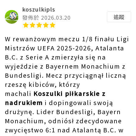
koszulkipls
追蹤
發佈於 2026.03.20
W rewanżowym meczu 1/8 finału Ligi
Mistrzów UEFA 2025-2026, Atalanta
B.C. z Serie A zmierzyła się na
wyjeździe z Bayernem Monachium z
Bundesligi. Mecz przyciągnął liczną
rzeszę kibiców, którzy
machali
Koszulki piłkarskie z
nadrukiem
i dopingowali swoją
drużynę. Lider Bundesligi, Bayern
Monachium, odniósł zdecydowane
zwycięstwo 6:1 nad Atalantą B.C. w