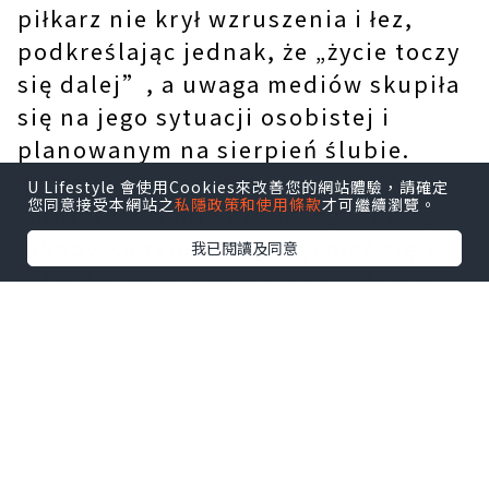
piłkarz nie krył wzruszenia i łez,
podkreślając jednak, że „życie toczy
się dalej”, a uwaga mediów skupiła
się na jego sytuacji osobistej i
planowanym na sierpień ślubie.
Wydarzenie to budzi ogromne
U Lifestyle 會使用Cookies來改善您的網站體驗，請確定
您同意接受本網站之
私隱政策和使用條款
才可繼續瀏覽。
zainteresowanie i rodzi spekulacje,
jakoby Ronaldo mógł wycofać się z
我已閱讀及同意
futbolu, by poświęcić się rodzinie;
ani klub, ani reprezentacja nie
wydały jednak żadnego oficjalnego
komunikatu w sprawie zakończenia
przez niego kariery.发发发
Pośród okrzyków radości i