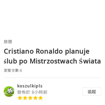
旅遊
Cristiano Ronaldo planuje
ślub po Mistrzostwach Świata
瀏覽次數:6
koszulkipls
追蹤
發佈於 8小時前