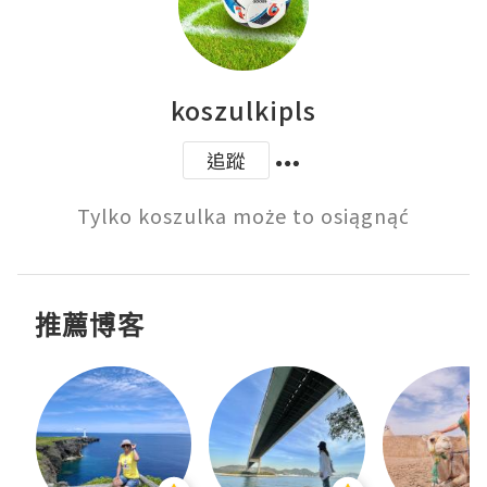
koszulkipls
追蹤
Tylko koszulka może to osiągnąć
推薦博客