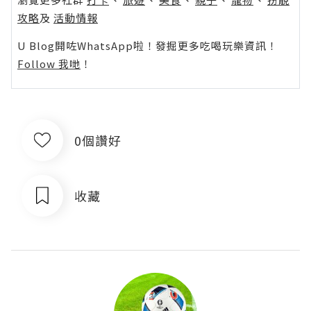
攻略
及
活動情報
U Blog開咗WhatsApp啦！發掘更多吃喝玩樂資訊！
Follow 我哋
！
0個讚好
收藏