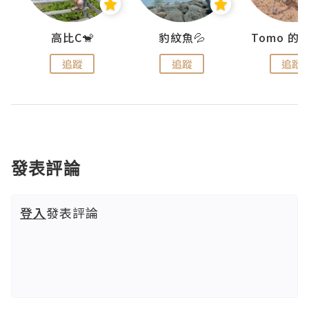
)
高比C🐒
豹紋魚💦
追蹤
追蹤
追蹤
發表評論
登入
發表評論