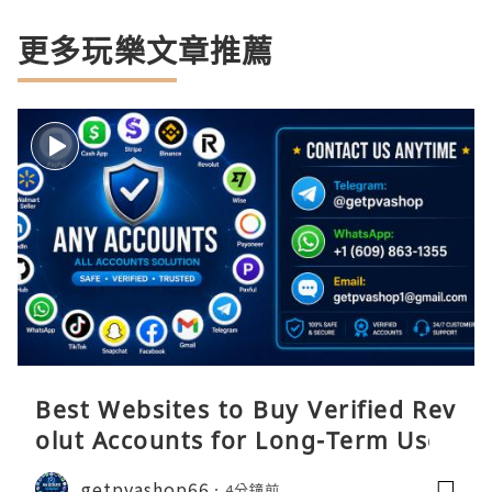
更多玩樂文章推薦
Best Websites to Buy Verified Rev
olut Accounts for Long-Term Use
getpvashop66
4分鐘前