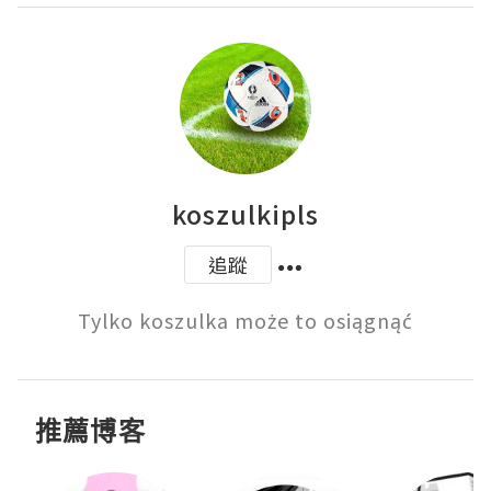
koszulkipls
追蹤
Tylko koszulka może to osiągnąć
推薦博客