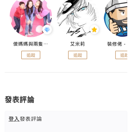
點滴
儍媽媽與兩隻小魔怪之家
艾米莉
追蹤
追蹤
追蹤
發表評論
登入
發表評論