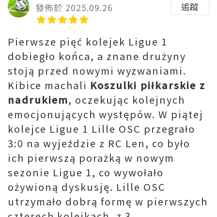
追蹤
發佈於 2025.09.26
Pierwsze pięć kolejek Ligue 1
dobiegło końca, a znane drużyny
stoją przed nowymi wyzwaniami.
Kibice machali
Koszulki piłkarskie z
nadrukiem
, oczekując kolejnych
emocjonujących występów. W piątej
kolejce Ligue 1 Lille OSC przegrało
3:0 na wyjeździe z RC Len, co było
ich pierwszą porażką w nowym
sezonie Ligue 1, co wywołało
ożywioną dyskusję. Lille OSC
utrzymało dobrą formę w pierwszych
czterech kolejkach, z 3