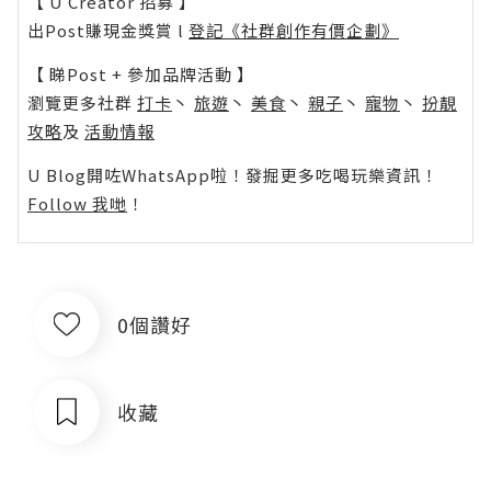
【 U Creator 招募 】
出Post賺現金獎賞 l
登記《社群創作有價企劃》
【 睇Post + 參加品牌活動 】
瀏覽更多社群
打卡
丶
旅遊
丶
美食
丶
親子
丶
寵物
丶
扮靚
攻略
及
活動情報
U Blog開咗WhatsApp啦！發掘更多吃喝玩樂資訊！
Follow 我哋
！
0個讚好
收藏