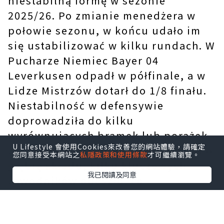
niestabilną formę w sezonie
2025/26. Po zmianie menedżera w
połowie sezonu, w końcu udało im
się ustabilizować w kilku rundach. W
Pucharze Niemiec Bayer 04
Leverkusen odpadł w półfinale, a w
Lidze Mistrzów dotarł do 1/8 finału.
Niestabilność w defensywie
doprowadziła do kilku
wyrównujących bramek lub porażek
U Lifestyle 會使用Cookies來改善您的網站體驗，請確定
w ostatnich minutach. Jeśli chodzi o
您同意接受本網站之
私隱政策和使用條款
才可繼續瀏覽。
głębię składu, kilku kluczowych
我已閱讀及同意
zawodników odeszło, co
doprowadziło do znaczącej
restrukturyzacji i braku spójności.