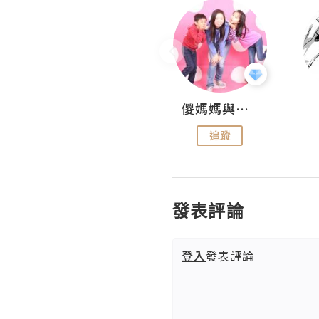
Hahakelly的生活點滴
儍媽媽與兩隻小魔怪之家
追蹤
追蹤
發表評論
登入
發表評論