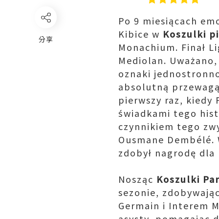
Po 9 miesiącach emo
Kibice w
Koszulki p
分享
Monachium. Finał Li
Mediolan. Uważano, 
oznaki jednostronno
absolutną przewagą 
pierwszy raz, kiedy 
świadkami tego his
czynnikiem tego zw
Ousmane Dembélé. W
zdobył nagrodę dla
Nosząc
Koszulki Pa
sezonie, zdobywając 
Germain i Interem M
asysty, pomagając dr