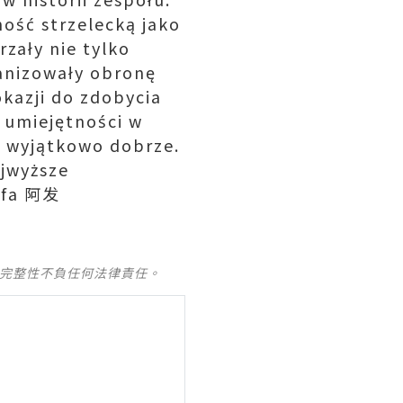
ość strzelecką jako
rzały nie tylko
ganizowały obronę
okazji do zdobycia
 umiejętności w
ę wyjątkowo dobrze.
ajwyższe
1!fa 阿发
及完整性不負任何法律責任。