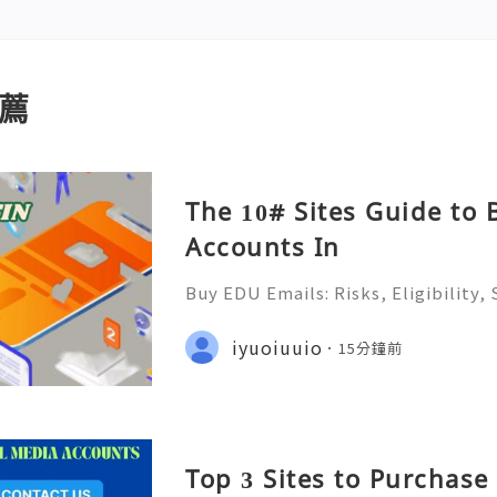
薦
The 10# Sites Guide to
Accounts In
Buy EDU Emails: Risks, Eligibility,
ernatives in 2026 ✨ 24/7 Customer 
& Always Ready 📲✨💎🌐🚀⭐ WhatsAp
iyuoiuuio
15分鐘前
💎🌐🚀⭐ Telegram: @usadigitalh
Top 3 Sites to Purchase