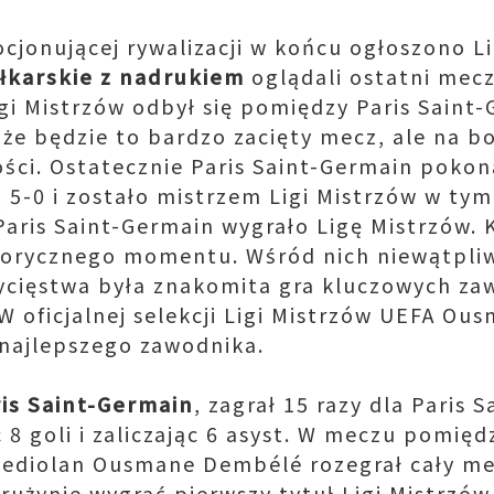
cjonującej rywalizacji w końcu ogłoszono L
iłkarskie z nadrukiem
oglądali ostatni mecz
gi Mistrzów odbył się pomiędzy Paris Saint-
że będzie to bardzo zacięty mecz, ale na b
ści. Ostatecznie Paris Saint-Germain pokon
5-0 i zostało mistrzem Ligi Mistrzów w tym
Paris Saint-Germain wygrało Ligę Mistrzów. K
torycznego momentu. Wśród nich niewątpli
ycięstwa była znakomita gra kluczowych zaw
 oficjalnej selekcji Ligi Mistrzów UEFA O
 najlepszego zawodnika.
ris Saint-Germain
, zagrał 15 razy dla Paris
8 goli i zaliczając 6 asyst. W meczu pomiędz
ediolan Ousmane Dembélé rozegrał cały mecz
użynie wygrać pierwszy tytuł Ligi Mistrzów 