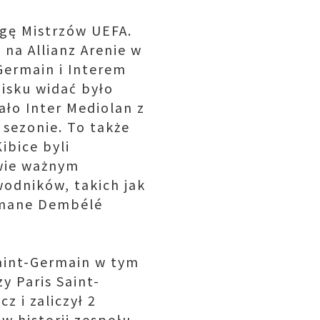
igę Mistrzów UEFA.
 na Allianz Arenie w
Germain i Interem
oisku widać było
ało Inter Mediolan z
 sezonie. To także
ibice byli
wie ważnym
odników, takich jak
usmane Dembélé
 Saint-Germain w tym
y Paris Saint-
 i zaliczył 2
w historii zespołu.