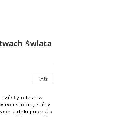
stwach Świata
追蹤
 szósty udział w
awnym ślubie, który
śnie kolekcjonerska