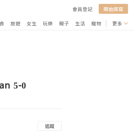
會員登記
開始撰寫
食
旅遊
女生
玩樂
親子
生活
寵物
行山
更多
打卡
an 5-0
追蹤