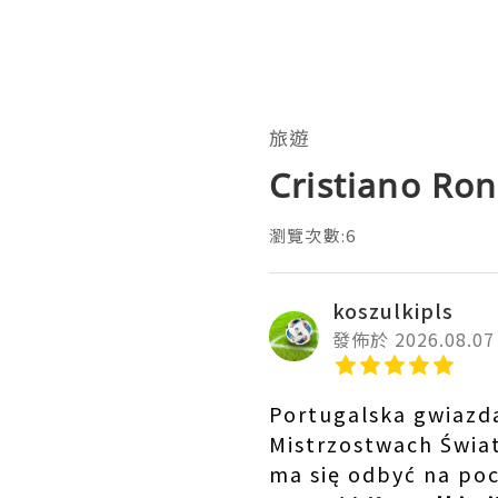
旅遊
Cristiano Ron
瀏覽次數:6
koszulkipls
發佈於 2026.08.07
Portugalska gwiazda
Mistrzostwach Świat
ma się odbyć na poc