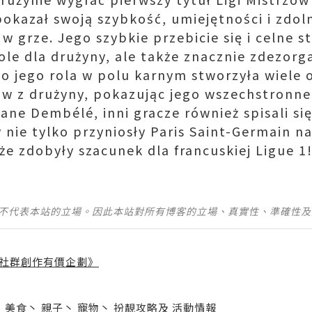
azał swoją szybkość, umiejętności i zdoln
w grze. Jego szybkie przebicie się i celne st
gole dla drużyny, ale także znacznie zdezor
o jego rola w polu karnym stworzyła wiele 
ów z drużyny, pokazując jego wszechstronne
ne Dembélé, inni gracze również spisali si
 nie tylko przyniosły Paris Saint-Germain n
kże zdobyły szacunek dla francuskiej Ligue 
並不代表本站的立場。因此本站對所有博客的立場、真實性、準確性
社群創作有價企劃》
】
丶
美食
丶
親子
丶
寵物
丶
扮靚攻略
及
活動情報