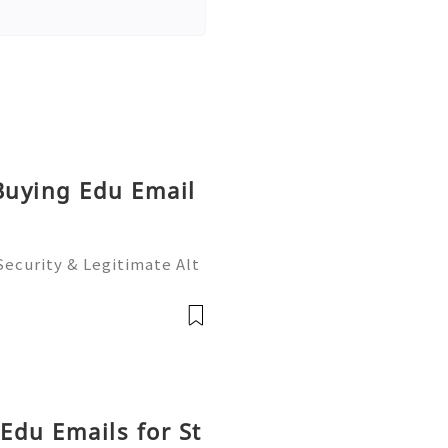
 Buying Edu Email
 Security & Legitimate Alt
Support — Fast, Reliable
p: +1 (506) 541-7768 ✈️✨
 Edu Emails for St