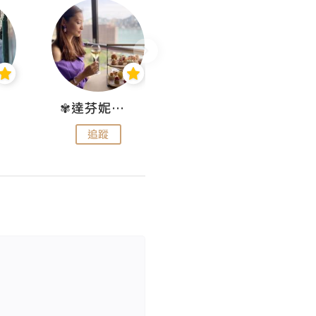
✾達芬妮•愛孩子•愛生活✾
wendysugar享受生活gogogo
追蹤
追蹤