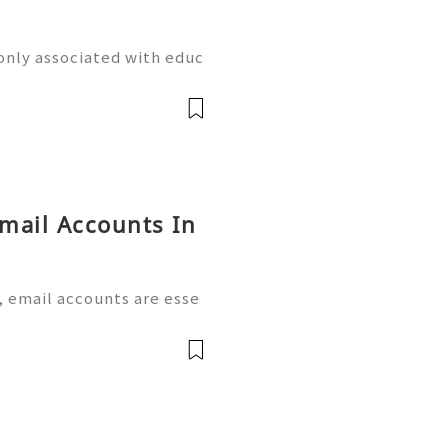
only associated with educ
s, universities, schools, a
 student or staff email ad
Gmail Accounts In
, email accounts are esse
operations, online registr
professional networking. A