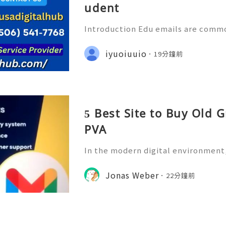
udent
Introduction Edu emails are comm
ational institutions such as college
nd other academic organizations. A
iyuoiuuio
19分鐘前
dress can serve as a
5 Best Site to Buy Old 
PVA
In the modern digital environment
ntial for communication, business 
ations, marketing activities, and 
Jonas Weber
22分鐘前
mong all email platfor