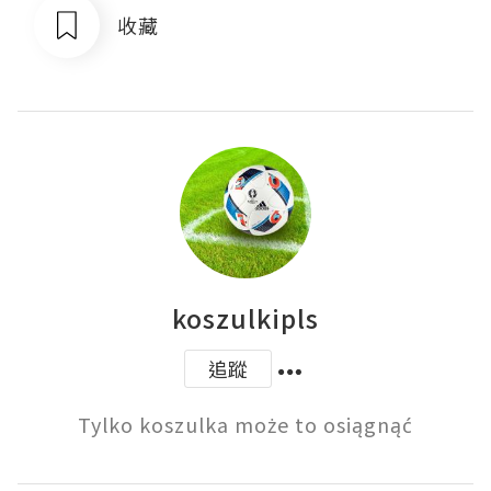
收藏
koszulkipls
追蹤
Tylko koszulka może to osiągnąć