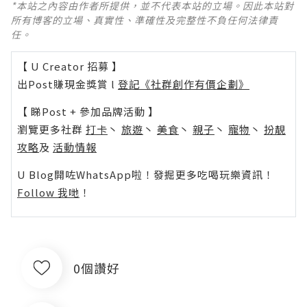
*本站之內容由作者所提供，並不代表本站的立場。因此本站對
所有博客的立場、真實性、準確性及完整性不負任何法律責
任。
【 U Creator 招募 】
出Post賺現金獎賞 l
登記《社群創作有價企劃》
【 睇Post + 參加品牌活動 】
瀏覽更多社群
打卡
丶
旅遊
丶
美食
丶
親子
丶
寵物
丶
扮靚
攻略
及
活動情報
U Blog開咗WhatsApp啦！發掘更多吃喝玩樂資訊！
Follow 我哋
！
0個讚好