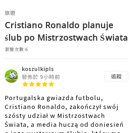
旅遊
Cristiano Ronaldo planuje
ślub po Mistrzostwach Świata
瀏覽次數:6
koszulkipls
追蹤
發佈於 9小時前
Portugalska gwiazda futbolu,
Cristiano Ronaldo, zakończył swój
szósty udział w Mistrzostwach
Świata, a media huczą od doniesień