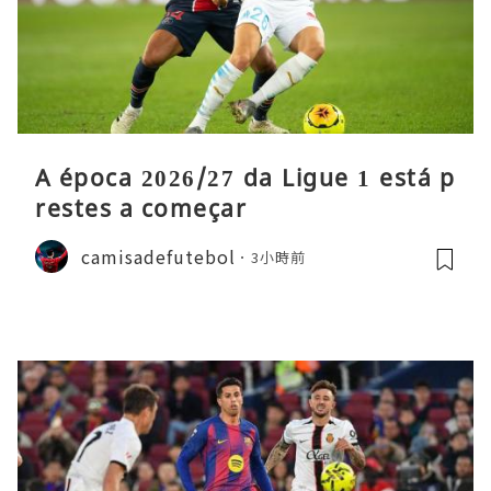
A época 2026/27 da Ligue 1 está p
restes a começar
camisadefutebol
3小時前