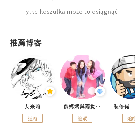
Tylko koszulka może to osiągnąć
推薦博客
點滴
艾米莉
儍媽媽與兩隻小魔怪之家
追蹤
追蹤
追蹤