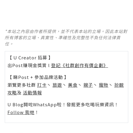
*本站之內容由作者所提供，並不代表本站的立場。因此本站對
所有博客的立場、真實性、準確性及完整性不負任何法律責
任。
【 U Creator 招募 】
出Post賺現金獎賞 l
登記《社群創作有價企劃》
【 睇Post + 參加品牌活動 】
瀏覽更多社群
打卡
丶
旅遊
丶
美食
丶
親子
丶
寵物
丶
扮靚
攻略
及
活動情報
U Blog開咗WhatsApp啦！發掘更多吃喝玩樂資訊！
Follow 我哋
！