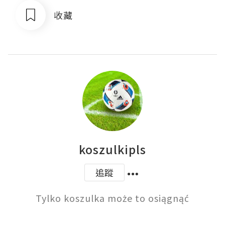
收藏
koszulkipls
追蹤
Tylko koszulka może to osiągnąć