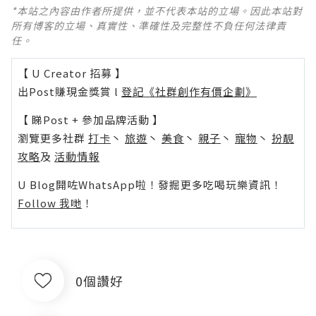
*本站之內容由作者所提供，並不代表本站的立場。因此本站對
所有博客的立場、真實性、準確性及完整性不負任何法律責
任。
【 U Creator 招募 】
出Post賺現金獎賞 l
登記《社群創作有價企劃》
【 睇Post + 參加品牌活動 】
瀏覽更多社群
打卡
丶
旅遊
丶
美食
丶
親子
丶
寵物
丶
扮靚
攻略
及
活動情報
U Blog開咗WhatsApp啦！發掘更多吃喝玩樂資訊！
Follow 我哋
！
0個讚好