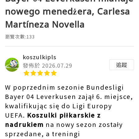
nowego menedżera, Carlesa
Martíneza Novella
瀏覽次數:133
koszulkipls
追蹤
發佈於 2026.07.29
W poprzednim sezonie Bundesligi
Bayer 04 Leverkusen zajął 6. miejsce,
kwalifikując się do Ligi Europy
UEFA.
Koszulki piłkarskie z
nadrukiem
na nowy sezon zostały
sprzedane, a treningi