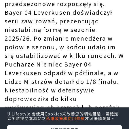
przedsezonowe rozpoczęły się.
Bayer 04 Leverkusen doświadczył
serii zawirowań, prezentując
niestabilną formę w sezonie
2025/26. Po zmianie menedżera w
połowie sezonu, w końcu udało im
się ustabilizować w kilku rundach. W
Pucharze Niemiec Bayer 04
Leverkusen odpadł w półfinale, a w
Lidze Mistrzów dotarł do 1/8 finału.
Niestabilność w defensywie
doprowadziła do kilku
wyrównujących bramek lub porażek
U Lifestyle 會使用Cookies來改善您的網站體驗，請確定
w ostatnich minutach. Jeśli chodzi o
您同意接受本網站之
私隱政策和使用條款
才可繼續瀏覽。
głębię składu, kilku kluczowych