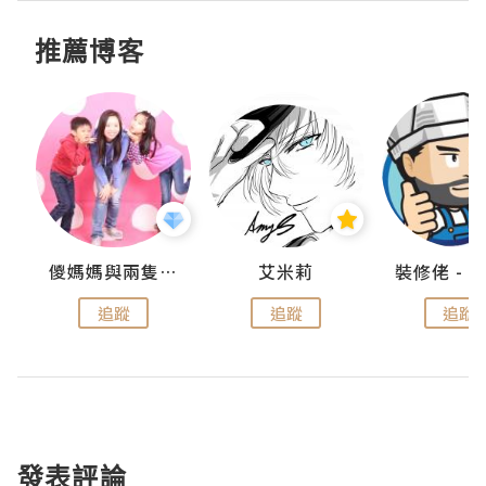
推薦博客
點滴
儍媽媽與兩隻小魔怪之家
艾米莉
追蹤
追蹤
追蹤
發表評論