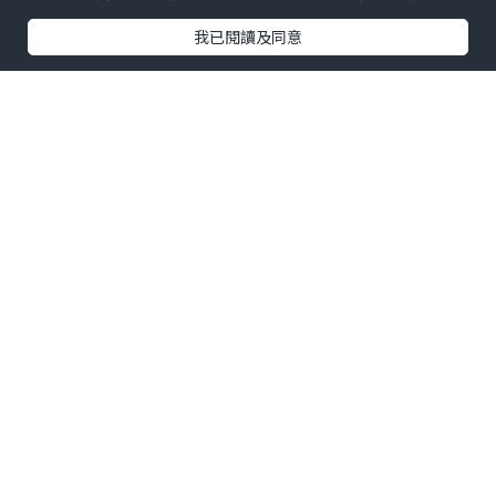
głębię składu, kilku kluczowych
我已閱讀及同意
zawodników odeszło, co
doprowadziło do znaczącej
restrukturyzacji i braku spójności.
Bayer 04 Leverkusen ponownie
zmienił trenera pod koniec
ubiegłego sezonu, próbując
odwrócić tendencję spadkową
zespołu. Nowym trenerem został
Hiszpan Carles Martínez Novell.
啊发啊
Kibice noszący
Koszulki Bayer 04
Leverkusen
mają nadzieję, że
drużyna odzyska dawną świetność.
Bayer 04 Leverkusen oficjalnie