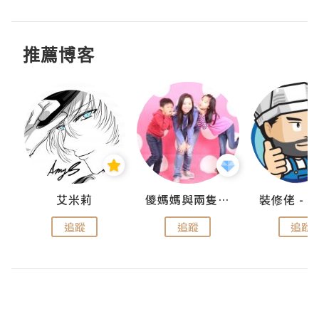
推薦博客
點滴
艾米莉
儍媽媽與兩隻小魔怪之家
追蹤
追蹤
追蹤