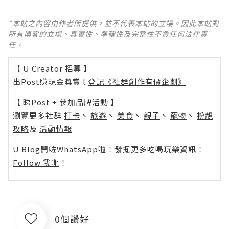
*本站之內容由作者所提供，並不代表本站的立場。因此本站對
所有博客的立場、真實性、準確性及完整性不負任何法律責
任。
【 U Creator 招募 】
出Post賺現金獎賞 l
登記《社群創作有價企劃》
【 睇Post + 參加品牌活動 】
瀏覽更多社群
打卡
丶
旅遊
丶
美食
丶
親子
丶
寵物
丶
扮靚
攻略
及
活動情報
U Blog開咗WhatsApp啦！發掘更多吃喝玩樂資訊！
Follow 我哋
！
0個讚好