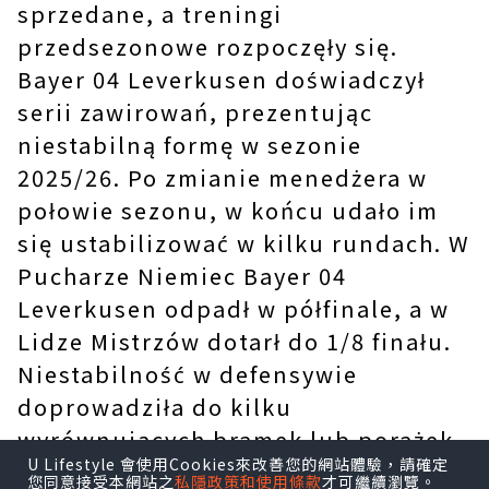
sprzedane, a treningi
przedsezonowe rozpoczęły się.
Bayer 04 Leverkusen doświadczył
serii zawirowań, prezentując
niestabilną formę w sezonie
2025/26. Po zmianie menedżera w
połowie sezonu, w końcu udało im
się ustabilizować w kilku rundach. W
Pucharze Niemiec Bayer 04
Leverkusen odpadł w półfinale, a w
Lidze Mistrzów dotarł do 1/8 finału.
Niestabilność w defensywie
doprowadziła do kilku
wyrównujących bramek lub porażek
U Lifestyle 會使用Cookies來改善您的網站體驗，請確定
w ostatnich minutach. Jeśli chodzi o
您同意接受本網站之
私隱政策和使用條款
才可繼續瀏覽。