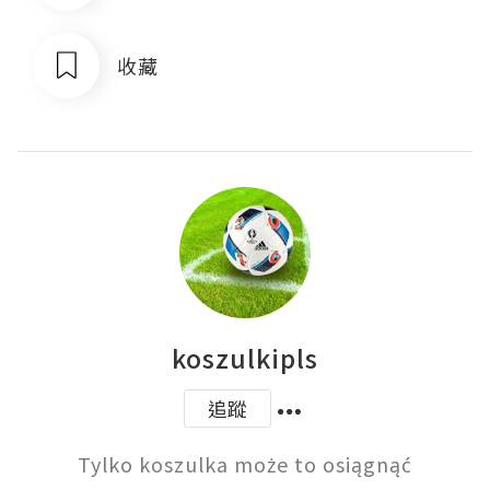
收藏
koszulkipls
追蹤
Tylko koszulka może to osiągnąć