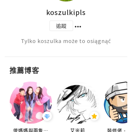
koszulkipls
追蹤
Tylko koszulka może to osiągnąć
推薦博客
點滴
儍媽媽與兩隻小魔怪之家
艾米莉