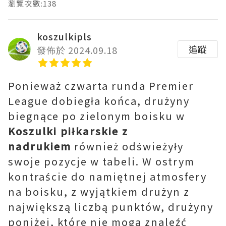
瀏覽次數:138
koszulkipls
追蹤
發佈於 2024.09.18
Ponieważ czwarta runda Premier
League dobiegła końca, drużyny
biegnące po zielonym boisku w
Koszulki piłkarskie z
nadrukiem
również odświeżyły
swoje pozycje w tabeli. W ostrym
kontraście do namiętnej atmosfery
na boisku, z wyjątkiem drużyn z
największą liczbą punktów, drużyny
poniżej, które nie mogą znaleźć