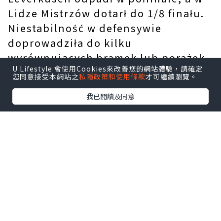
Lidze Mistrzów dotarł do 1/8 finału.
Niestabilność w defensywie
doprowadziła do kilku
wyrównujących bramek lub porażek
U Lifestyle 會使用Cookies來改善您的網站體驗，請確定
w ostatnich minutach. Jeśli chodzi o
您同意接受本網站之
私隱政策和使用條款
才可繼續瀏覽。
głębię składu, kilku kluczowych
我已閱讀及同意
zawodników odeszło, co
doprowadziło do znaczącej
restrukturyzacji i braku spójności.
Bayer 04 Leverkusen ponownie
zmienił trenera pod koniec
ubiegłego sezonu, próbując
odwrócić tendencję spadkową
zespołu. Nowym trenerem został
Hiszpan Carles Martínez Novell.