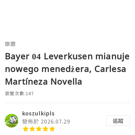
旅遊
Bayer 04 Leverkusen mianuje
nowego menedżera, Carlesa
Martíneza Novella
瀏覽次數:147
koszulkipls
追蹤
發佈於 2026.07.29