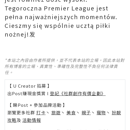
Tegoroczna Premier League jest
pełna najważniejszych momentów.
Cieszmy się wspólnie ucztą piłki
nożnej!发
*本站之內容由作者所提供，並不代表本站的立場。因此本站對
所有博客的立場、真實性、準確性及完整性不負任何法律責
任。
【 U Creator 招募 】
出Post賺現金獎賞 l
登記《社群創作有價企劃》
【 睇Post + 參加品牌活動 】
瀏覽更多社群
打卡
丶
旅遊
丶
美食
丶
親子
丶
寵物
丶
扮靚
攻略
及
活動情報