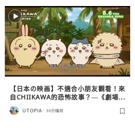
【日本の映画】不適合小朋友觀看！來
自CHIIKAWA的恐怖故事？—《劇場版
CHIIKAWA 人魚島的秘密》
UTOPIA
30分鐘前