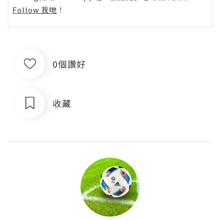
Follow 我哋
！
0個讚好
收藏