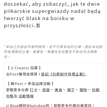
doczekać, aby zobaczyć, jak te dwie
piłkarskie supergwiazdy nadal będą
tworzyć blask na boisku w
przyszłości.发
*本站之內容由作者所提供，並不代表本站的立場。因此本站對
所有博客的立場、真實性、準確性及完整性不負任何法律責
任。
【 U Creator 招募 】
出Post賺現金獎賞 l
登記《社群創作有價企劃》
【 睇Post + 參加品牌活動 】
瀏覽更多社群
打卡
丶
旅遊
丶
美食
丶
親子
丶
寵物
丶
扮靚
攻略
及
活動情報
U Blog開咗WhatsApp啦！發掘更多吃喝玩樂資訊！