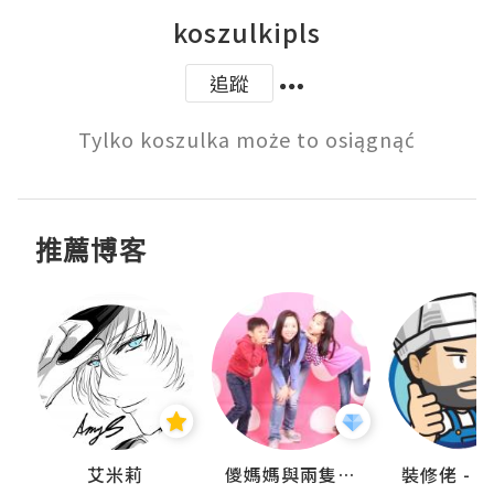
koszulkipls
追蹤
Tylko koszulka może to osiągnąć
推薦博客
點滴
艾米莉
儍媽媽與兩隻小魔怪之家