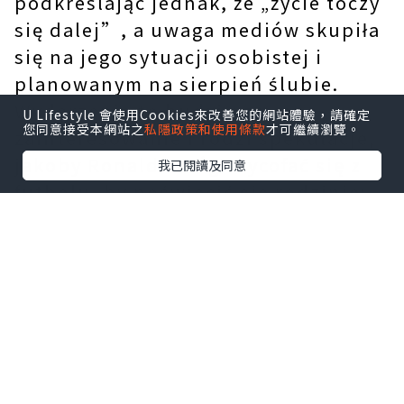
podkreślając jednak, że „życie toczy
się dalej”, a uwaga mediów skupiła
się na jego sytuacji osobistej i
planowanym na sierpień ślubie.
Wydarzenie to budzi ogromne
U Lifestyle 會使用Cookies來改善您的網站體驗，請確定
您同意接受本網站之
私隱政策和使用條款
才可繼續瀏覽。
zainteresowanie i rodzi spekulacje,
jakoby Ronaldo mógł wycofać się z
我已閱讀及同意
futbolu, by poświęcić się rodzinie;
ani klub, ani reprezentacja nie
wydały jednak żadnego oficjalnego
komunikatu w sprawie zakończenia
przez niego kariery.发发发
Pośród okrzyków radości i
machania
koszulka Cristiano