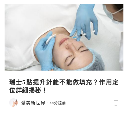
瑞士5點提升針能不能做填充？作用定
位詳細揭秘！
愛美新世界
44分鐘前