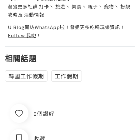
瀏覽更多社群
打卡
丶
旅遊
丶
美食
丶
親子
丶
寵物
丶
扮靚
攻略
及
活動情報
U Blog開咗WhatsApp啦！發掘更多吃喝玩樂資訊！
Follow 我哋
！
相關話題
韓國工作假期
工作假期
0個讚好
收藏