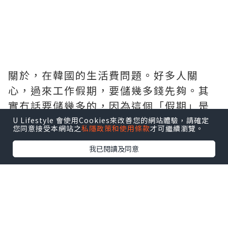
其他雜費：hkd500（只夠你買日常生活的
必須品，唔計買衫買鞋）
＝hkd 6000／一個月
所以，在首爾的一個月生活，最少也需要
6000港幣左右。如果你要留一年，完全不
工作，你這年的生活費將會是港幣72000
左右。
U Lifestyle 會使用Cookies來改善您的網站體驗，請確定
您同意接受本網站之
私隱政策和使用條款
才可繼續瀏覽。
如果你需要讀韓文，讀普通學堂如ｙｍ
我已閱讀及同意
ｂ，每個月加2000-2500港幣。如果讀大
學語言學堂，每個月加3500港幣左右。
如果你需要買好多衫同化妝品，每個月另
加3000-5000港幣。
如果你要住得好ｄ，住officetel、