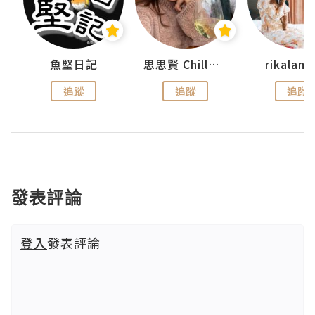
urnal
魚堅日記
思思賢 ChillMyBabe
rikala
追蹤
追蹤
追蹤
發表評論
登入
發表評論