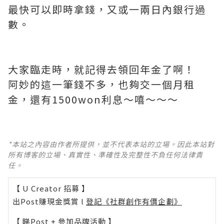
最快可以即時拿錢，又或一兩日內銀行過
數。
大家臨走時，就記得去領回年金了啊！
阿妙的這一筆錢不多，也夠交一個月租
金，還有1500won利息～嘻～～～
*本站之內容由作者所提供，並不代表本站的立場。因此本站對
所有博客的立場、真實性、準確性及完整性不負任何法律責
任。
【 U Creator 招募 】
出Post賺現金獎賞 l
登記《社群創作有價企劃》
【 睇Post + 參加品牌活動 】