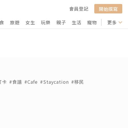
會員登記
開始撰寫
食
旅遊
女生
玩樂
親子
生活
寵物
行山
更多
打卡
打卡
#食譜
#Cafe
#Staycation
#移民