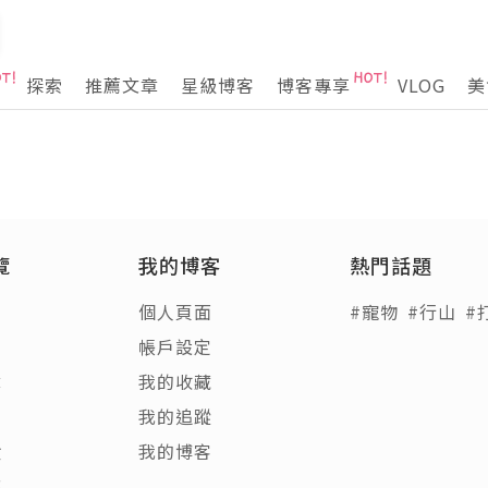
探索
推薦文章
星級博客
博客專享
VLOG
美
覽
我的博客
熱門話題
個人頁面
#寵物
#行山
#
帳戶設定
章
我的收藏
客
我的追蹤
饋
我的博客
稿