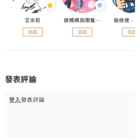
點滴
艾米莉
儍媽媽與兩隻小魔怪之家
追蹤
追蹤
追蹤
發表評論
登入
發表評論