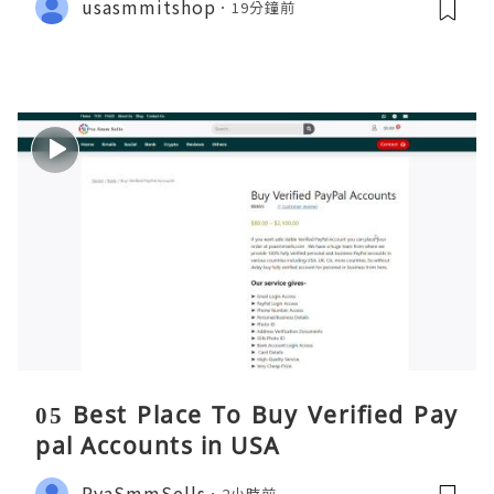
usasmmitshop
19分鐘前
05 Best Place To Buy Verified Pay
pal Accounts in USA
PvaSmmSells
2小時前