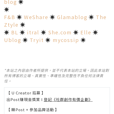
blog
☀
☀
F&B
☀
WeShare
☀
Glamablog
☀
The
Ztyle
☀
☀
BL
☀
itral
☀
She.com
☀
Elle
☀
Ublog
☀
Tryit
☀
mycossip
☀
*本站之內容由作者所提供，並不代表本站的立場。因此本站對
所有博客的立場、真實性、準確性及完整性不負任何法律責
任。
【 U Creator 招募 】
出Post賺現金獎賞 l
登記《社群創作有價企劃》
【 睇Post + 參加品牌活動 】