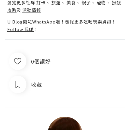
瀏覽更多社群
打卡
丶
旅遊
丶
美食
丶
親子
丶
寵物
丶
扮靚
攻略
及
活動情報
U Blog開咗WhatsApp啦！發掘更多吃喝玩樂資訊！
Follow 我哋
！
0個讚好
收藏