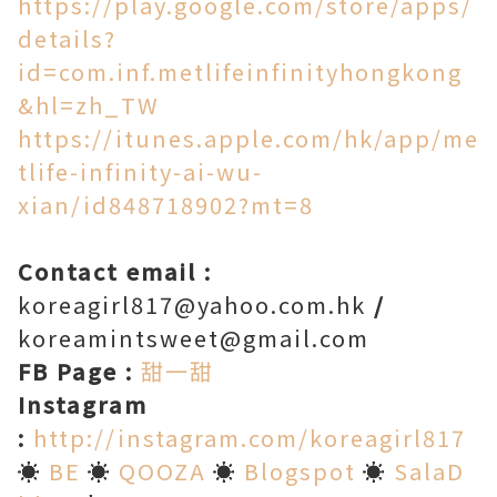
https://play.google.com/store/apps/
details?
id=com.inf.metlifeinfinityhongkong
&hl=zh_TW
https://itunes.apple.com/hk/app/me
tlife-infinity-ai-wu-
xian/id848718902?mt=8
Contact email
:
koreagirl817@yahoo.com.hk
/
koreamintsweet@gmail.com
FB Pag
e
:
甜一甜
Instagram
:
http://instagram.com/koreagirl817
☀
BE
☀
QOOZA
☀
Blogspot
☀
SalaD